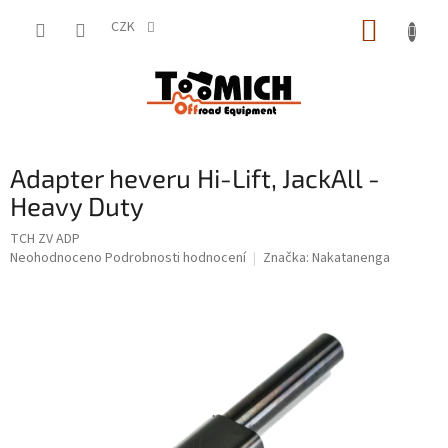
Přejít
NÁKUP
na
CZK
obsah
KOŠÍK
Adapter heveru Hi-Lift, JackAll -
Heavy Duty
TCH ZV ADP
Průměrné
Neohodnoceno
Podrobnosti hodnocení
Značka:
Nakatanenga
hodnocení
produktu
je
0,0
z
5
hvězdiček.