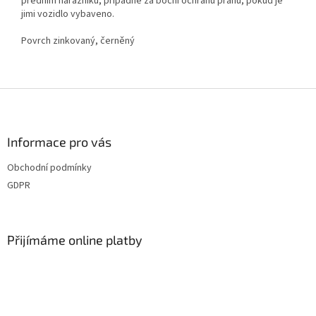
předním nárazníku, případně za boční ochranu prahů, pokud je
jimi vozidlo vybaveno.
Povrch zinkovaný, černěný
Z
á
p
a
Informace pro vás
t
Obchodní podmínky
í
GDPR
Přijímáme online platby