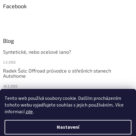
Facebook
Blog
Syntetické, nebo ocelové lano?
1.2.2022
Radek Šolc Offroad průvodce o střešních stanech
Autohome
16.1.2022
Náhradní díly pro navijáky WARN
Tento web používá soubory cookie. Dalším procházením
tohoto webu vyjadřujete souhlas s jejich používáním.. Více
4.2.2021
informací
zde
.
Nastavení
Vytvořil Shoptet