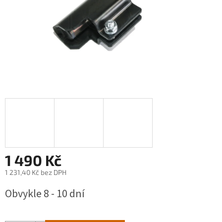
1 490 Kč
1 231,40 Kč bez DPH
Měrná
Obvykle 8 - 10 dní
cena: