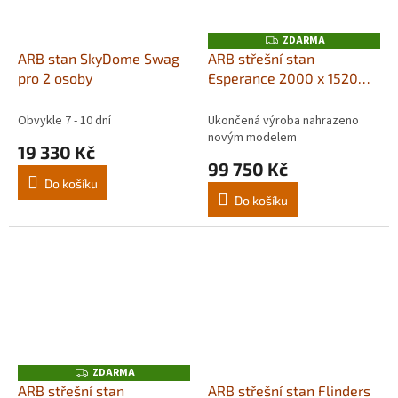
ZDARMA
Z
D
ARB stan SkyDome Swag
ARB střešní stan
A
pro 2 osoby
Esperance 2000 x 1520
R
M
mm
A
Obvykle 7 - 10 dní
Ukončená výroba nahrazeno
novým modelem
19 330 Kč
99 750 Kč
Do košíku
Do košíku
ZDARMA
Z
D
ARB střešní stan
ARB střešní stan Flinders
A