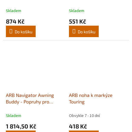
zajištění markýzy 1ks
Skladem
Skladem
874 Kč
551 Kč
Do košíku
Do košíku
ARB Navigator Awning
ARB noha k markýze
Buddy - Popruhy pro
Touring
zajištění markýzy - pár
Skladem
Obvykle 7 - 10 dní
1 814,50 Kč
418 Kč