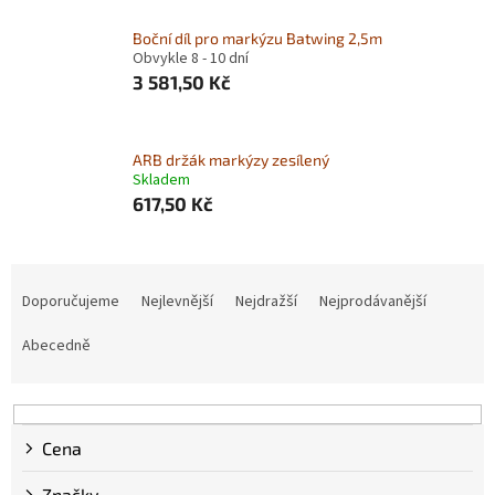
Boční díl pro markýzu Batwing 2,5m
Obvykle 8 - 10 dní
3 581,50 Kč
ARB držák markýzy zesílený
Skladem
617,50 Kč
Ř
a
Doporučujeme
Nejlevnější
Nejdražší
Nejprodávanější
z
e
Abecedně
n
í
p
r
Cena
o
d
Značky