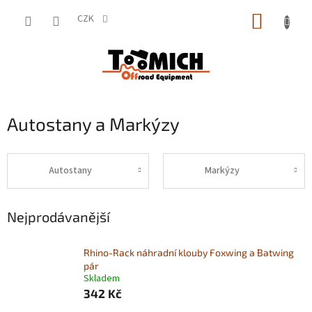
Přejít
NÁKUP
na
CZK
obsah
KOŠÍK
Autostany a Markýzy
Autostany
Markýzy
Nejprodávanější
Rhino-Rack náhradní klouby Foxwing a Batwing
pár
Skladem
342 Kč