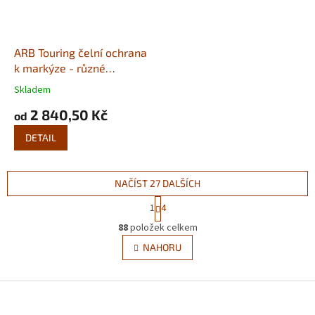
ARB Touring čelní ochrana
k markýze - různé
velikosti
Skladem
Průměrné
hodnocení
2 840,50 Kč
od
produktu
je
DETAIL
5,0
z
5
NAČÍST 27 DALŠÍCH
hvězdiček.
S
1
4
t
O
r
88
položek celkem
v
á
l
NAHORU
n
á
k
d
o
v
Z
a
á
c
á
n
í