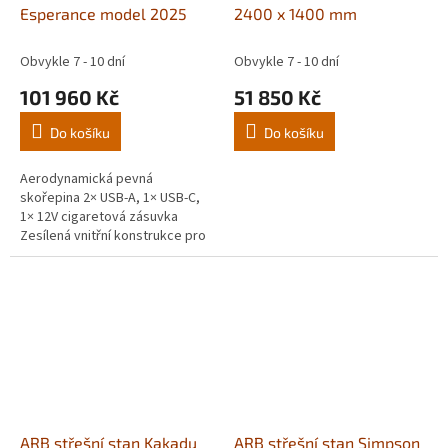
Esperance model 2025
2400 x 1400 mm
R
M
A
Obvykle 7 - 10 dní
Obvykle 7 - 10 dní
101 960 Kč
51 850 Kč
Do košíku
Do košíku
Aerodynamická pevná
skořepina 2× USB-A, 1× USB-C,
1× 12V cigaretová zásuvka
Zesílená vnitřní konstrukce pro
delší životnost i v extrémních
podmínkách
ARB střešní stan Kakadu
ARB střešní stan Simpson