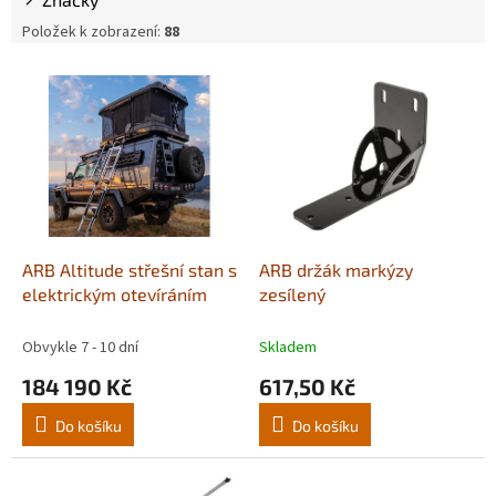
u
Položek k zobrazení:
88
k
t
V
ů
ý
p
i
s
p
r
o
d
ARB Altitude střešní stan s
ARB držák markýzy
u
elektrickým otevíráním
zesílený
k
t
Obvykle 7 - 10 dní
Skladem
ů
184 190 Kč
617,50 Kč
Do košíku
Do košíku