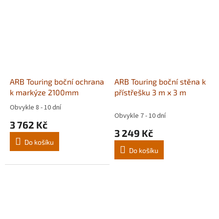
ARB Touring boční ochrana
ARB Touring boční stěna k
k markýze 2100mm
přístřešku 3 m x 3 m
Obvykle 8 - 10 dní
Průměrné
Obvykle 7 - 10 dní
hodnocení
3 762 Kč
produktu
3 249 Kč
je
Do košíku
5,0
Do košíku
z
5
hvězdiček.