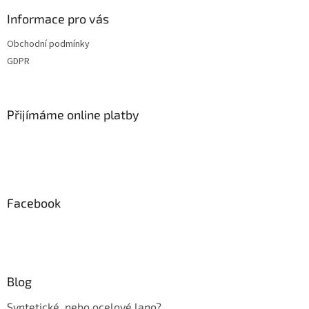
p
í
p
a
Informace pro vás
r
t
v
Obchodní podmínky
í
k
GDPR
y
v
ý
p
Přijímáme online platby
i
s
u
Facebook
Blog
Syntetické, nebo ocelové lano?