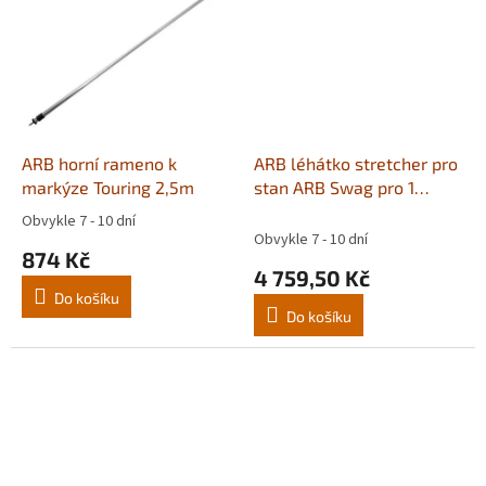
ARB horní rameno k
ARB léhátko stretcher pro
markýze Touring 2,5m
stan ARB Swag pro 1
osobu
Obvykle 7 - 10 dní
Průměrné
Obvykle 7 - 10 dní
hodnocení
874 Kč
produktu
4 759,50 Kč
je
Do košíku
5,0
Do košíku
z
5
hvězdiček.