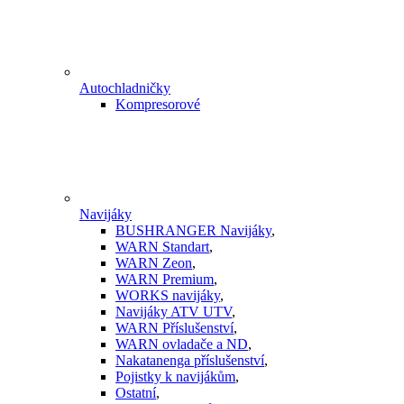
Autochladničky
Kompresorové
Navijáky
BUSHRANGER Navijáky
,
WARN Standart
,
WARN Zeon
,
WARN Premium
,
WORKS navijáky
,
Navijáky ATV UTV
,
WARN Příslušenství
,
WARN ovladače a ND
,
Nakatanenga příslušenství
,
Pojistky k navijákům
,
Ostatní
,