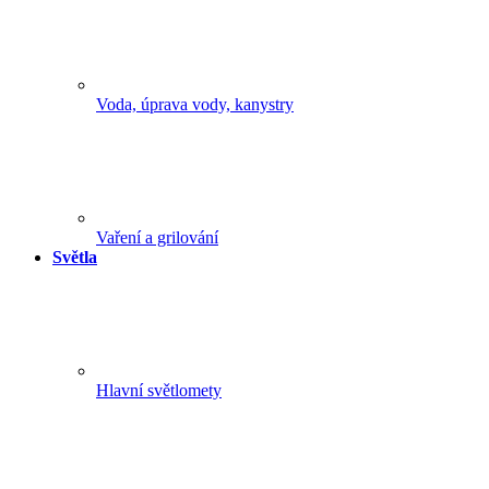
Voda, úprava vody, kanystry
Vaření a grilování
Světla
Hlavní světlomety