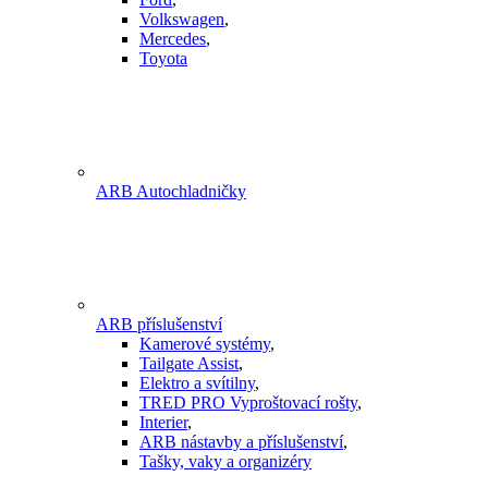
Volkswagen
,
Mercedes
,
Toyota
ARB Autochladničky
ARB příslušenství
Kamerové systémy
,
Tailgate Assist
,
Elektro a svítilny
,
TRED PRO Vyproštovací rošty
,
Interier
,
ARB nástavby a příslušenství
,
Tašky, vaky a organizéry