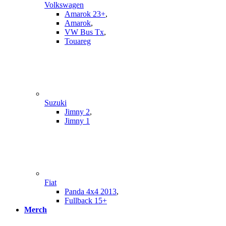
Volkswagen
Amarok 23+
,
Amarok
,
VW Bus Tx
,
Touareg
Suzuki
Jimny 2
,
Jimny 1
Fiat
Panda 4x4 2013
,
Fullback 15+
Merch