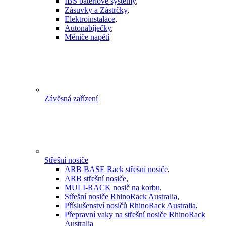
IBS bateriové systémy
,
Zásuvky a Zástrčky
,
Elektroinstalace
,
Autonabíječky
,
Měniče napětí
Závěsná zařízení
Střešní nosiče
ARB BASE Rack střešní nosiče
,
ARB střešní nosiče
,
MULI-RACK nosič na korbu
,
Střešní nosiče RhinoRack Australia
,
Příslušenství nosičů RhinoRack Australia
,
Přepravní vaky na střešní nosiče RhinoRack
Australia