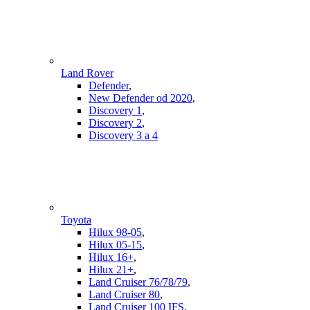
Land Rover
Defender
,
New Defender od 2020
,
Discovery 1
,
Discovery 2
,
Discovery 3 a 4
Toyota
Hilux 98-05
,
Hilux 05-15
,
Hilux 16+
,
Hilux 21+
,
Land Cruiser 76/78/79
,
Land Cruiser 80
,
Land Cruiser 100 IFS
,