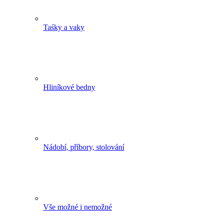
Taśky a vaky
Hliníkové bedny
Nádobí, příbory, stolování
Vše možné i nemožné