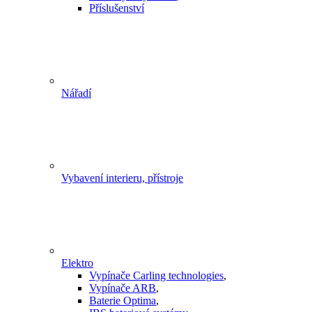
Příslušenství
Nářadí
Vybavení interieru, přístroje
Elektro
Vypínače Carling technologies
,
Vypínače ARB
,
Baterie Optima
,