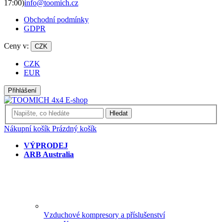
17:00)
info@toomich.cz
Obchodní podmínky
GDPR
Ceny v:
CZK
CZK
EUR
Přihlášení
Hledat
Nákupní košík
Prázdný košík
VÝPRODEJ
ARB Australia
Vzduchové kompresory a příslušenství