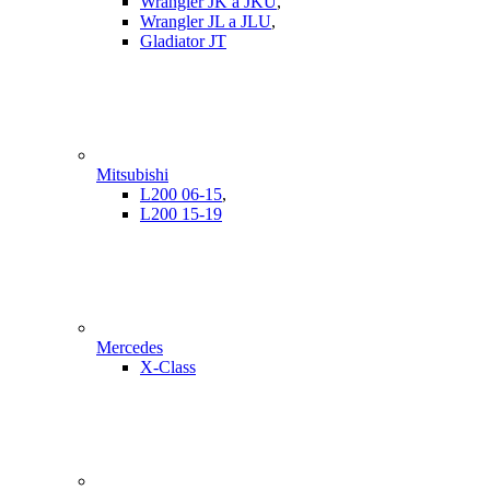
Wrangler JK a JKU
,
Wrangler JL a JLU
,
Gladiator JT
Mitsubishi
L200 06-15
,
L200 15-19
Mercedes
X-Class