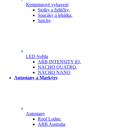
Kempingové vybavení
Stolky a židličky
,
Spacáky a lehátka
,
Sprchy
LED Světla
ARB INTENSITY IQ
,
NACHO QUATRO
,
NACHO NANO
Autostany a Markýzy
Autostany
Roof Lodge
,
ARB Australia