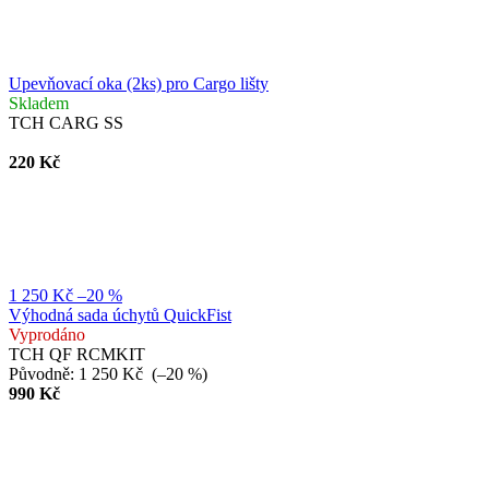
Upevňovací oka (2ks) pro Cargo lišty
Skladem
TCH CARG SS
220 Kč
1 250 Kč
–20 %
Výhodná sada úchytů QuickFist
Vyprodáno
TCH QF RCMKIT
Původně:
1 250 Kč
(–20 %)
990 Kč