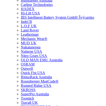
Bushranger Australia
Carling Technologies
HADEX
Hi-Lift USA
IBS Intelligent Battery System GmbH Švýcarsko
Indel B
L.O.F UK
Land Rover
Leatherman
Mechanix Wear®
MUD UK
Nakatanenga
Nalgene USA
Nitro Gears USA
OLD MAN EMU Australia
OSRAM
Outwell
Quick Fist USA
RhinoRack Australia
Rosenberger MagCode®
Rugged Ridge USA
SKROSS
SuperPro Australia
Toomich
Travall UK