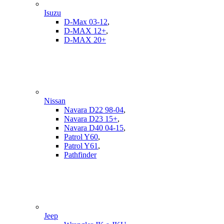
Isuzu
D-Max 03-12
,
D-MAX 12+
,
D-MAX 20+
Nissan
Navara D22 98-04
,
Navara D23 15+
,
Navara D40 04-15
,
Patrol Y60
,
Patrol Y61
,
Pathfinder
Jeep