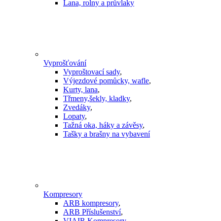
Lana, rolny a průvlaky
Vyprošťování
Vyproštovací sady
,
Výjezdové pomůcky, wafle
,
Kurty, lana
,
Třmeny,šekly, kladky
,
Zvedáky
,
Lopaty
,
Tažná oka, háky a závěsy
,
Tašky a brašny na vybavení
Kompresory
ARB kompresory
,
ARB Příslušenství
,
VIAIR Kompresory
,