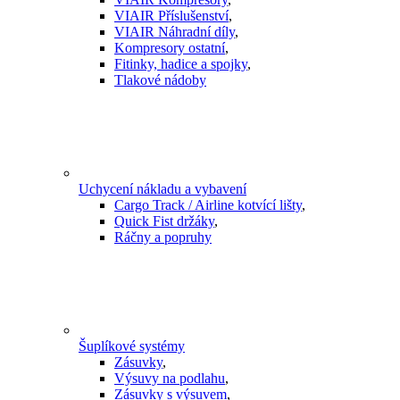
VIAIR Příslušenství
,
VIAIR Náhradní díly
,
Kompresory ostatní
,
Fitinky, hadice a spojky
,
Tlakové nádoby
Uchycení nákladu a vybavení
Cargo Track / Airline kotvící lišty
,
Quick Fist držáky
,
Ráčny a popruhy
Šuplíkové systémy
Zásuvky
,
Výsuvy na podlahu
,
Zásuvky s výsuvem
,