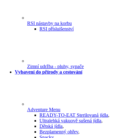
RSI nástavby na korbu
RSI přísluišenství
Zimní udržba - pluhy, sypače
Vybavení do přírody a cestování
Adventure Menu
READY-TO-EAT Sterilovaná jídla
,
Ultralehká vakuově sušená jídla
,
Dětská jídla
,
Bezplamenný ohřev
,
Snacky
,