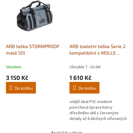
ARB taška STORMPROOF
ARB toaletní taška Serie 2
malá 50l
kompatibilní s MOLLE
systémem
Skladem
Obvykle 7 - 10 dní
3 150 Kč
1 610 Kč
Do košíku
Do košíku
vnější obal PVC moderní
povrchová úprava barvy
dřevěného uhlí s červenými
detaily až 6 úložných síťovaných
kapes zrcátko