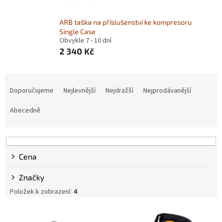
ARB taška na příslušenství ke kompresoru
Single Case
Obvykle 7 - 10 dní
2 340 Kč
Ř
a
Doporučujeme
Nejlevnější
Nejdražší
Nejprodávanější
z
e
Abecedně
n
í
p
r
Cena
o
d
Značky
u
Položek k zobrazení:
4
k
t
V
ů
ý