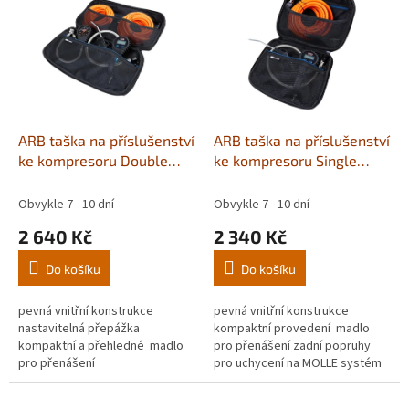
p
i
s
p
r
o
d
ARB taška na příslušenství
ARB taška na příslušenství
u
ke kompresoru Double
ke kompresoru Single
k
Case
Case
t
Obvykle 7 - 10 dní
Obvykle 7 - 10 dní
ů
2 640 Kč
2 340 Kč
Do košíku
Do košíku
pevná vnitřní konstrukce
pevná vnitřní konstrukce
nastavitelná přepážka
kompaktní provedení madlo
kompaktní a přehledné madlo
pro přenášení zadní popruhy
pro přenášení
pro uchycení na MOLLE systém