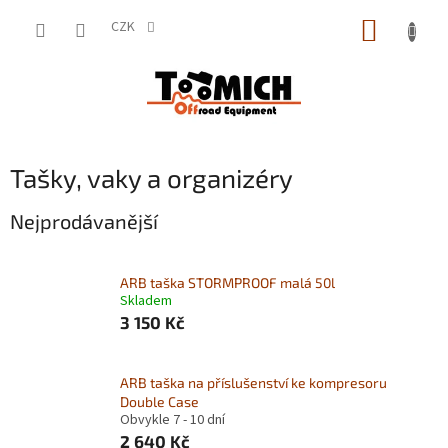
Přejít
NÁKUP
na
CZK
obsah
KOŠÍK
Tašky, vaky a organizéry
Nejprodávanější
ARB taška STORMPROOF malá 50l
Skladem
3 150 Kč
ARB taška na příslušenství ke kompresoru
Double Case
Obvykle 7 - 10 dní
2 640 Kč