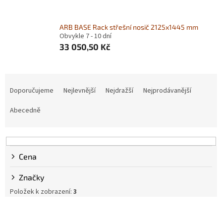
ARB BASE Rack střešní nosič 2125x1445 mm
Obvykle 7 - 10 dní
33 050,50 Kč
Ř
a
Doporučujeme
Nejlevnější
Nejdražší
Nejprodávanější
z
e
Abecedně
n
í
p
r
Cena
o
d
Značky
u
Položek k zobrazení:
3
k
t
V
ů
ý