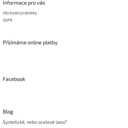
a
Informace pro vás
c
t
í
Obchodní podmínky
í
p
GDPR
r
v
k
y
Přijímáme online platby
v
ý
p
i
s
u
Facebook
Blog
Syntetické, nebo ocelové lano?