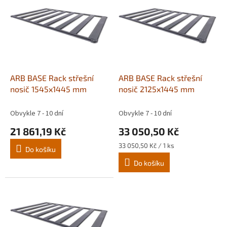
p
i
s
p
r
o
d
ARB BASE Rack střešní
ARB BASE Rack střešní
u
nosič 1545x1445 mm
nosič 2125x1445 mm
k
t
Obvykle 7 - 10 dní
Obvykle 7 - 10 dní
ů
21 861,19 Kč
33 050,50 Kč
Měrná
33 050,50 Kč / 1 ks
Do košíku
cena:
Do košíku