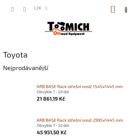
Přejít
NÁKUP
na
CZK
obsah
KOŠÍK
Toyota
Nejprodávanější
ARB BASE Rack střešní nosič 1545x1445 mm
Obvykle 7 - 10 dní
21 861,19 Kč
ARB BASE Rack střešní nosič 2995x1445 mm
Obvykle 7 - 10 dní
45 951,50 Kč