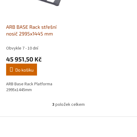
ARB BASE Rack střešní
nosič 2995x1445 mm
Obvykle 7 - 10 dní
45 951,50 Kč
Do košíku
ARB Base Rack Platforma
2995x1445mm
3
položek celkem
O
v
l
Z
á
á
d
p
a