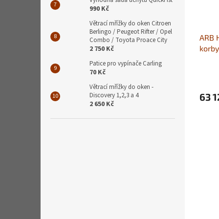
Výhodná sada úchytů QuickFist
990 Kč
Větrací mřížky do oken Citroen
Berlingo / Peugeot Rifter / Opel
ARB H
Combo / Toyota Proace City
korby
2 750 Kč
Patice pro vypínače Carling
70 Kč
Větrací mřížky do oken -
Discovery 1,2,3 a 4
63 1
2 650 Kč