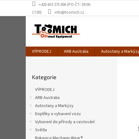
Přejít
+420 603 375 006 (PO-ČT: 09:00-
na
17:00)
info@toomich.cz
obsah
VÝPRODEJ
ARB Australia
Autostany a Markýz
P
o
Přeskočit
s
Kategorie
kategorie
t
r
VÝPRODEJ
a
ARB Australia
n
Autostany a Markýzy
n
í
Doplňky a vybavení vozu
p
Vybavení do přírody a cestování
a
Světla
n
Rukavice Mechanix Wear®