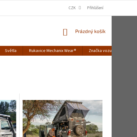
CZK
Přihlášení
NÁKUPNÍ
Prázdný košík
KOŠÍK
Světla
Rukavice Mechanix Wear®
Značka vozu
Merch