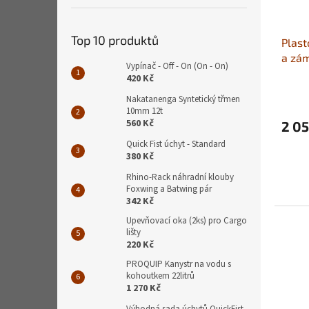
Top 10 produktů
Plast
a zá
Vypínač - Off - On (On - On)
420 Kč
Nakatanenga Syntetický třmen
10mm 12t
560 Kč
2 05
Quick Fist úchyt - Standard
380 Kč
Rhino-Rack náhradní klouby
Foxwing a Batwing pár
342 Kč
Upevňovací oka (2ks) pro Cargo
lišty
220 Kč
PROQUIP Kanystr na vodu s
kohoutkem 22litrů
1 270 Kč