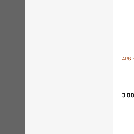
ARB h
3 0