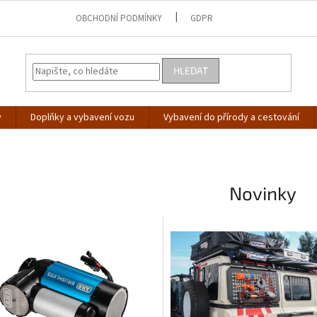
OBCHODNÍ PODMÍNKY
GDPR
HLEDAT
y
Doplňky a vybavení vozu
Vybavení do přírody a cestování
Novinky