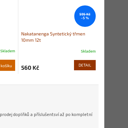
595 Kč
–5 %
Nakatanenga Syntetický třmen
10mm 12t
Skladem
Skladem
Průměrné
hodnocení
produktu
DETAIL
 košíku
560 Kč
je
5,0
z
5
hvězdiček.
prodej doplňků a příslušentsví až po kompletní