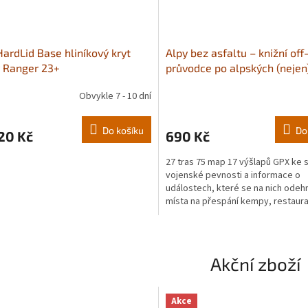
ardLid Base hliníkový kryt
Alpy bez asfaltu – knižní off
 Ranger 23+
průvodce po alpských (nejen
vojenských cestách
Obvykle 7 - 10 dní
Průměrné
hodnocení
produktu
Do košíku
Do
20 Kč
690 Kč
je
5,0
27 tras 75 map 17 výšlapů GPX ke 
z
vojenské pevnosti a informace o
5
událostech, které se na nich odeh
hvězdiček.
místa na přespání kempy, restaur
farmy s QR odkazy na...
Akční zboží
Akce