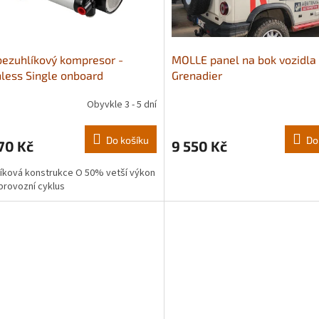
ezuhlíkový kompresor -
MOLLE panel na bok vozidla 
less Single onboard
Grenadier
Obyvkle 3 - 5 dní
Do košíku
Do
70 Kč
9 550 Kč
íková konstrukce O 50% vetší výkon
rovozní cyklus