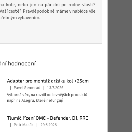
a kole, nebo jen na pár dní po rodné vlasti?
a Vaší cestě? Pravděpodobně máme v nabídce vše
otřebným vybavením.
dní hodnocení
Adapter pro montáž držáku kol +25cm
|
Pavel Semerád
|
13.7.2026
Hodnocení
Výborná věc, na rozdíl od levnějších produktů
produktu
např. na Allegru, které nefungují.
je
5
z
Tlumič řízení OME - Defender, D1, RRC
5
hvězdiček.
|
Petr Macák
|
29.6.2026
Hodnocení