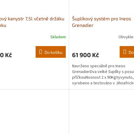
ový kanystr 7,5l včetně držáku
Šuplíkový systém pro Ineos
mku
Grenadier
Skladem
Obvykle 
Průměrné
hodnocení
produktu
Do košíku
Do
0 Kč
61 900 Kč
je
5,0
Navrženo speciálně pro Ineos
z
GrenadierDva velké šuplíky s pos
5
příčkouNosnost 2 x 90KgVyvynuto,
hvězdiček.
vyrobeno a testováno v Jihoafrick
Republice