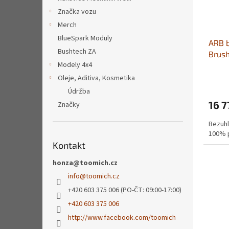
e
Značka vozu
l
Merch
BlueSpark Moduly
ARB b
Bushtech ZA
Brush
Modely 4x4
Oleje, Aditiva, Kosmetika
Údržba
16 7
Značky
Bezuhl
100% p
Kontakt
honza@toomich.cz
info
@
toomich.cz
+420 603 375 006 (PO-ČT: 09:00-17:00)
+420 603 375 006
http://www.facebook.com/toomich