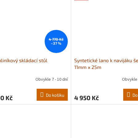
4 770 Kč
–37 %
liníkový skládací stůl
Syntetické lano k navijáku š
11mm x 25m
Obvykle 7 - 10 dní
Obvykle 
Průměrné
hodnocení
produktu
Do košíku
Do
00 Kč
4 950 Kč
je
5,0
z
5
hvězdiček.