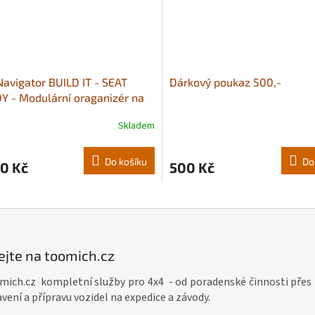
avigator BUILD IT - SEAT
Dárkový poukaz 500,-
 - Modulární oraganizér na
dlo
Skladem
rné
cení
ktu
Do košíku
Do
0 Kč
500 Kč
ček.
ejte na toomich.cz
mich.cz kompletní služby pro 4x4 - od poradenské činnosti přes 
vení a přípravu vozidel na expedice a závody.