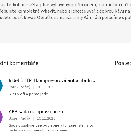
tujete kolem světa plně vybaveným offroadem, na motorce či n
řebujete kompletně vybavit, nebo si chcete uvařit dobrou kávu n
budete potřebovat. Obraťte se na nás a my Vám rádi poradíme s p
ední komentáře
Posle
Indel B TB41 kompresorová autochladnička 12/24V/230V 40L
Patrik Režný
|
20.11.2020
5 let v off a porad jede
ARB sada na opravu pneu
Josef Padák
|
19.11.2020
Sada obsahuje vse potrebne a funguje, ale na to,
ze je ARB, tak pusobi trosku levne