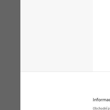
Z
á
p
a
t
Informac
í
Obchodní 