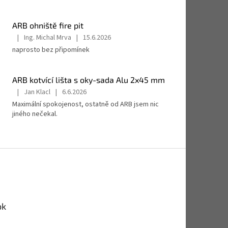
produktu
je
5
ARB ohniště fire pit
z
|
Ing. Michal Mrva
|
15.6.2026
5
Hodnocení
naprosto bez připomínek
hvězdiček.
produktu
je
5
ARB kotvící lišta s oky-sada Alu 2x45 mm
z
5
|
Jan Klacl
|
6.6.2026
Hodnocení
hvězdiček.
Maximální spokojenost, ostatně od ARB jsem nic
produktu
jiného nečekal.
je
5
z
5
hvězdiček.
ok