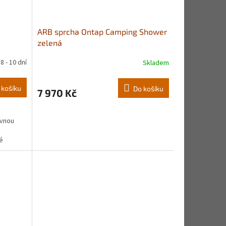
ARB sprcha Ontap Camping Shower
zelená
8 - 10 dní
Skladem
 košíku
Do košíku
7 970 Kč
uvnou
é