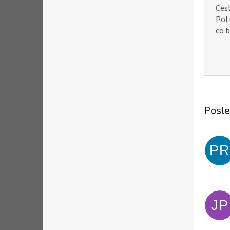
Ces
Pot
co 
Posl
PR
JP