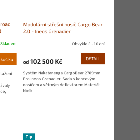
-road
Modulární střešní nosič Cargo Bear
)
2.0 - Ineos Grenadier
Skladem
Obvykle 8 - 10 dní
DETAIL
 košíku
102 500 Kč
od
Systém Nakatanenga CargoBear 2789mm
stažení
Pro Ineos Grenadier Sada s koncovým
nosičem a větrným deflektorem Materiál:
rávaly
hliník
ace,
Tip