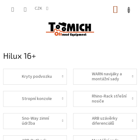
Přejít
NÁKUP
na
CZK
obsah
KOŠÍK
Hilux 16+
WARN navijáky a
Kryty podvozku
montážní sady
Rhino-Rack střešní
Stropní konzole
nosiče
Sno-Way zimní
ARB uzávěrky
údržba
diferenciálů