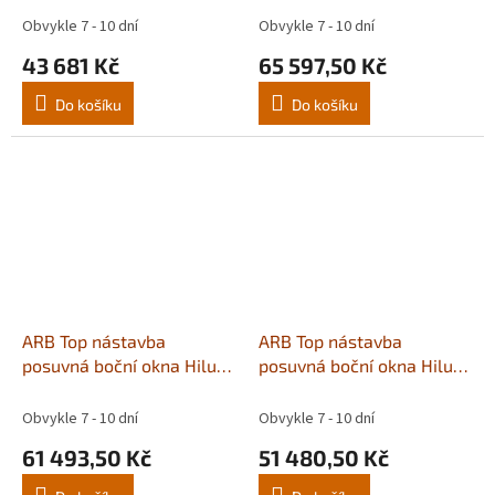
XCLS12A
Obvykle 7 - 10 dní
Obvykle 7 - 10 dní
43 681 Kč
65 597,50 Kč
Do košíku
Do košíku
ARB Top nástavba
ARB Top nástavba
posuvná boční okna Hilux
posuvná boční okna Hilux
16+ Extra Cab CLS63A
16+/21+ CLS75A
Obvykle 7 - 10 dní
Obvykle 7 - 10 dní
61 493,50 Kč
51 480,50 Kč