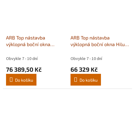
ARB Top nástavba
ARB Top nástavba
výklopná boční okna
výklopná boční okna Hilux
centrál Hilux 16+/21+
16+ Extra Cab CLS63C
XCLS12C
Obvykle 7 - 10 dní
Obvykle 7 - 10 dní
76 389,50 Kč
66 329 Kč
Do košíku
Do košíku