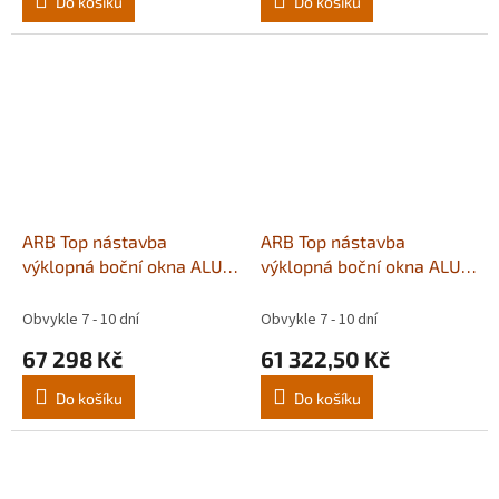
Do košíku
Do košíku
ARB Top nástavba
ARB Top nástavba
výklopná boční okna ALU
výklopná boční okna ALU
Hilux 16+ Extra Cab
Hilux 16+/21+ CLS75CA
CLS63CA
Obvykle 7 - 10 dní
Obvykle 7 - 10 dní
67 298 Kč
61 322,50 Kč
Do košíku
Do košíku