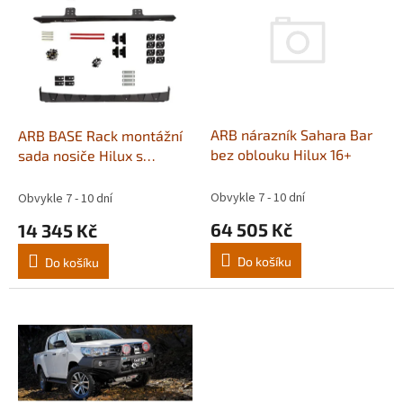
p
i
s
p
r
o
d
ARB nárazník Sahara Bar
ARB BASE Rack montážní
u
bez oblouku Hilux 16+
sada nosiče Hilux s
k
anténou žraločí ploutev
t
Obvykle 7 - 10 dní
Obvykle 7 - 10 dní
ů
64 505 Kč
14 345 Kč
Do košíku
Do košíku