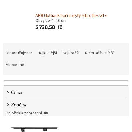
ARB Outback boční kryty Hilux 16+/21+
Obvykle 7 - 10 dní
5 728,50 Kč
Ř
a
Doporučujeme
Nejlevnější
Nejdražší
Nejprodávanější
z
e
Abecedně
n
í
p
r
Cena
o
d
Značky
u
Položek k zobrazení:
40
k
t
V
ů
ý