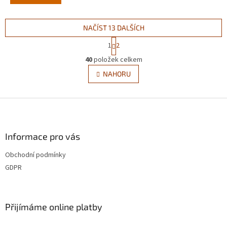
NAČÍST 13 DALŠÍCH
S
1
2
t
O
r
40
položek celkem
v
á
l
NAHORU
n
á
k
d
o
v
Z
a
á
c
á
n
í
p
í
p
a
Informace pro vás
r
t
v
Obchodní podmínky
í
k
GDPR
y
v
ý
p
Přijímáme online platby
i
s