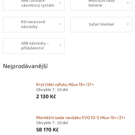
ARB Outback
Montážní sada
zásuvkový systém
baterie
RSI nerezové
Safari Snorkel
nástavby
ARB nástavby –
příslušenství
Nejprodávanější
Kryt čidel výfuku Hilux 16+/21+
Obvykle 7 - 10 dní
2 130 Kč
Montážní sada navijáku EVO 10-S Hilux 16+/21+
Obvykle 7 - 10 dní
58 170 Kč