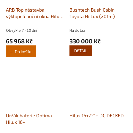
ARB Top nástavba
Bushtech Bush Cabin
výklopná boční okna Hilux
Toyota Hi Lux (2016-)
16+/21+ CLS75C
Obvykle 7 - 10 dní
Na dotaz
65 968 Kč
330 000 Kč
DETAIL
Do košíku
Držák baterie Optima
Hilux 16+/21+ DC DECKED
Hilux 16+