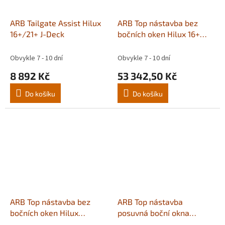
ARB Tailgate Assist Hilux
ARB Top nástavba bez
16+/21+ J-Deck
bočních oken Hilux 16+
Extra Cab CLS63E
Obvykle 7 - 10 dní
Obvykle 7 - 10 dní
8 892 Kč
53 342,50 Kč
Do košíku
Do košíku
ARB Top nástavba bez
ARB Top nástavba
bočních oken Hilux
posuvná boční okna
16+/21+ CLS75E
centrál Hilux 16+/21+