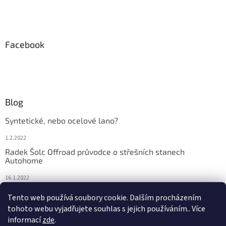
u
Facebook
Blog
Syntetické, nebo ocelové lano?
1.2.2022
Radek Šolc Offroad průvodce o střešních stanech
Autohome
16.1.2022
Náhradní díly pro navijáky WARN
Tento web používá soubory cookie. Dalším procházením
tohoto webu vyjadřujete souhlas s jejich používáním.. Více
4.2.2021
informací
zde
.