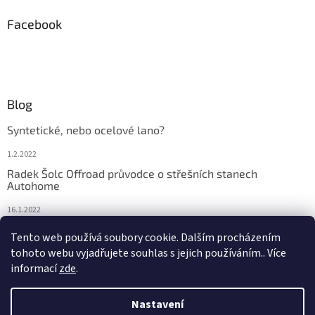
Facebook
Blog
Syntetické, nebo ocelové lano?
1.2.2022
Radek Šolc Offroad průvodce o střešních stanech
Autohome
16.1.2022
Náhradní díly pro navijáky WARN
Tento web používá soubory cookie. Dalším procházením
tohoto webu vyjadřujete souhlas s jejich používáním.. Více
4.2.2021
informací
zde
.
Nastavení
Vytvořil Shoptet