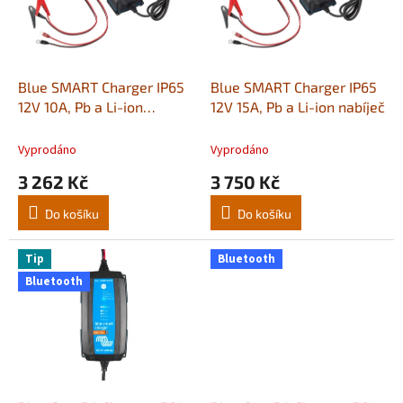
s
u
p
k
r
t
o
ů
d
Blue SMART Charger IP65
Blue SMART Charger IP65
u
12V 10A, Pb a Li-ion
12V 15A, Pb a Li-ion nabíječ
k
nabíječ
t
Vyprodáno
Vyprodáno
ů
3 262 Kč
3 750 Kč
Do košíku
Do košíku
Tip
Bluetooth
Bluetooth