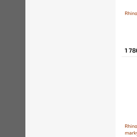
Rhino
1 78
Rhino
mark