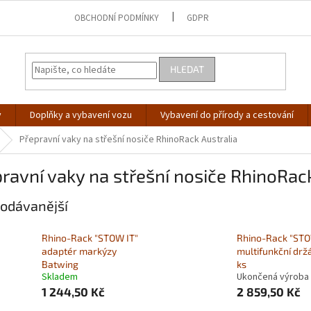
OBCHODNÍ PODMÍNKY
GDPR
HLEDAT
y
Doplňky a vybavení vozu
Vybavení do přírody a cestování
Přepravní vaky na střešní nosiče RhinoRack Australia
ravní vaky na střešní nosiče RhinoRack
odávanější
Rhino-Rack "STOW IT"
Rhino-Rack "STO
adaptér markýzy
multifunkční drž
Batwing
ks
Skladem
Ukončená výroba
1 244,50 Kč
2 859,50 Kč