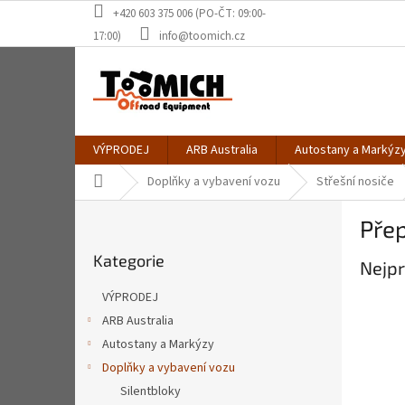
Přejít
+420 603 375 006 (PO-ČT: 09:00-
na
17:00)
info@toomich.cz
obsah
VÝPRODEJ
ARB Australia
Autostany a Markýz
Domů
Doplňky a vybavení vozu
Střešní nosiče
P
Přep
o
Přeskočit
s
Kategorie
kategorie
Nejpr
t
r
VÝPRODEJ
a
ARB Australia
n
Autostany a Markýzy
n
í
Doplňky a vybavení vozu
p
Silentbloky