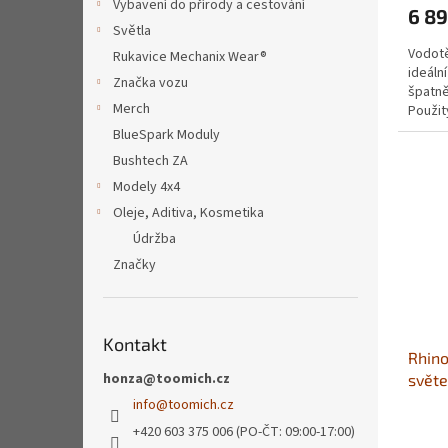
Vybavení do přírody a cestování
6 89
Světla
Vodotě
Rukavice Mechanix Wear®
ideáln
Značka vozu
špatně
Merch
Použit
polyur
BlueSpark Moduly
Bushtech ZA
Modely 4x4
Oleje, Aditiva, Kosmetika
Údržba
Značky
Kontakt
Rhino
honza@toomich.cz
svět
info
@
toomich.cz
+420 603 375 006 (PO-ČT: 09:00-17:00)