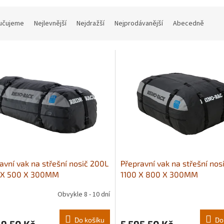
učujeme
Nejlevnější
Nejdražší
Nejprodávanější
Abecedně
avní vak na střešní nosič 200L
Přepravní vak na střešní nos
 X 500 X 300MM
1100 X 800 X 300MM
Obvykle 8 - 10 dní
Do košíku
Do
9,50 Kč
5 595,50 Kč