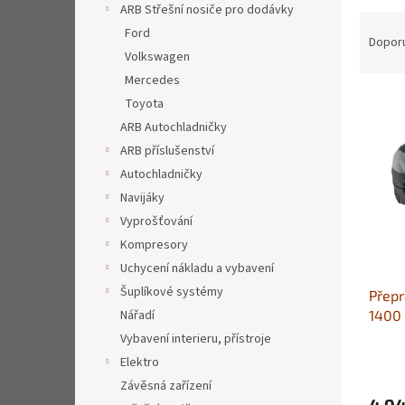
a
ARB Střešní nosiče pro dodávky
Ř
n
Ford
a
e
Dopor
Volkswagen
z
l
e
Mercedes
V
n
Toyota
ý
í
ARB Autochladničky
p
p
ARB příslušenství
i
r
Autochladničky
s
o
p
Navijáky
d
r
u
Vyprošťování
o
k
Kompresory
d
t
Uchycení nákladu a vybavení
u
ů
Šuplíkové systémy
Přepr
k
1400
Nářadí
t
ů
Vybavení interieru, přístroje
Elektro
Závěsná zařízení
4 94