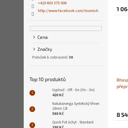
+420 603 375 006
1 06
http://www.facebook.com/toomich
Cena
Značky
Položek k zobrazení:
30
Top 10 produktů
Rhino
přepr
Vypínač - Off - On (On - On)
420 Kč
Nakatanenga Syntetický třmen
10mm 12t
560 Kč
8 54
Quick Fist úchyt - Standard
380 Kč