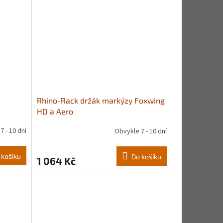
Rhino-Rack držák markýzy Foxwing
HD a Aero
7 - 10 dní
Obvykle 7 - 10 dní
 košíku
Do košíku
1 064 Kč