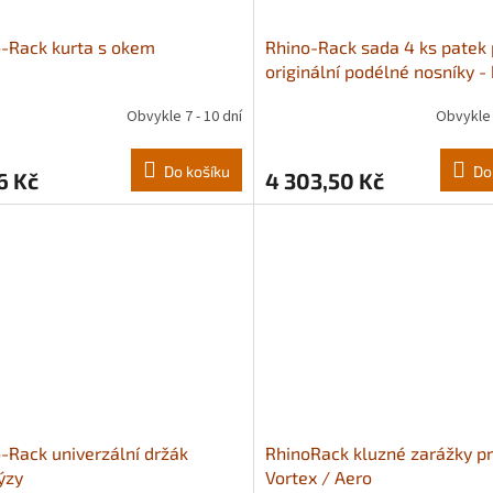
-Rack kurta s okem
Rhino-Rack sada 4 ks patek 
originální podélné nosníky -
Obvykle 7 - 10 dní
Obvykle 
Do košíku
Do
6 Kč
4 303,50 Kč
-Rack univerzální držák
RhinoRack kluzné zarážky pr
ýzy
Vortex / Aero