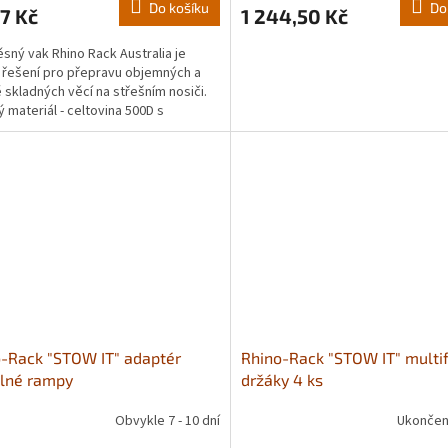
Do košíku
Do
7 Kč
1 244,50 Kč
sný vak Rhino Rack Australia je
í řešení pro přepravu objemných a
 skladných věcí na střešním nosiči.
ý materiál - celtovina 500D s
ethanovým...
-Rack "STOW IT" adaptér
Rhino-Rack "STOW IT" multi
elné rampy
držáky 4 ks
Obvykle 7 - 10 dní
Ukončen