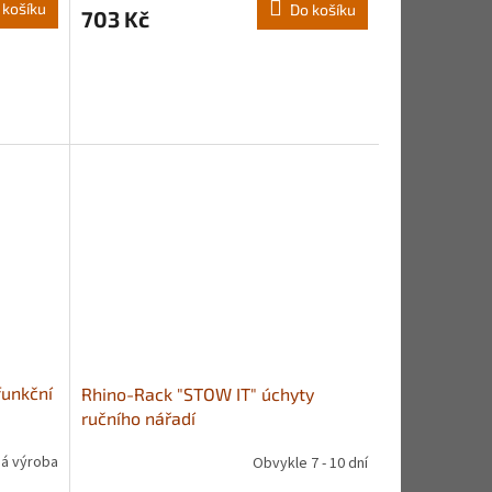
 košíku
Do košíku
703 Kč
funkční
Rhino-Rack "STOW IT" úchyty
ručního nářadí
á výroba
Obvykle 7 - 10 dní