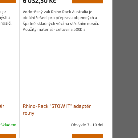
6 032,50 Kč
a je
Vodotěsný vak Rhino Rack Australia je
ných a
ideální řešení pro přepravu objemných a
nosiči.
špatně skladných věcí na střešním nosiči.
Použitý materiál - celtovina 500D s
polyurethanovým...
ér
Rhino-Rack "STOW IT" adaptér
rolny
Skladem
Obvykle 7 - 10 dní