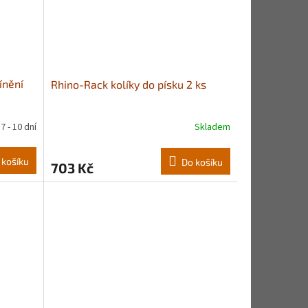
ínění
Rhino-Rack kolíky do písku 2 ks
7 - 10 dní
Skladem
 košíku
Do košíku
703 Kč