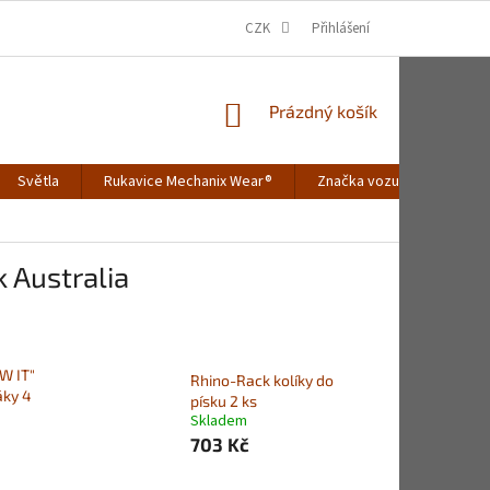
CZK
Přihlášení
NÁKUPNÍ
Prázdný košík
KOŠÍK
Světla
Rukavice Mechanix Wear®
Značka vozu
Merch
 Australia
W IT"
Rhino-Rack kolíky do
áky 4
písku 2 ks
Skladem
703 Kč