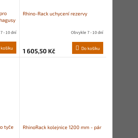
pro
Rhino-Rack uchycení rezervy
 hagusy
7 - 10 dní
Obvykle 7 - 10 dní
 košíku
Do košíku
1 605,50 Kč
o tyče
RhinoRack kolejnice 1200 mm - pár