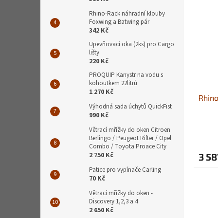
Rhino-Rack náhradní klouby
Foxwing a Batwing pár
342 Kč
Upevňovací oka (2ks) pro Cargo
lišty
220 Kč
PROQUIP Kanystr na vodu s
kohoutkem 22litrů
1 270 Kč
Rhino
Výhodná sada úchytů QuickFist
990 Kč
Větrací mřížky do oken Citroen
Berlingo / Peugeot Rifter / Opel
Combo / Toyota Proace City
2 750 Kč
3 58
Patice pro vypínače Carling
70 Kč
Větrací mřížky do oken -
Discovery 1,2,3 a 4
2 650 Kč