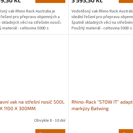
sný vak Rhino Rack Australia je
Vodotěsný vak Rhino Rack Australi
í řešení pro přepravu objemných a
ideální řešení pro přepravu objem
 skladných věcí na střešním nosiči.
špatně skladných věcí na střešním 
ý materiál - celtovina 500D s
Použitý materiál - celtovina 500D s
ethanovým...
polyurethanovým...
avní vak na střešní nosič 500L
Rhino-Rack "STOW IT" adapt
 X 1100 X 300MM
markýzy Batwing
Obvykle 8 - 10 dní