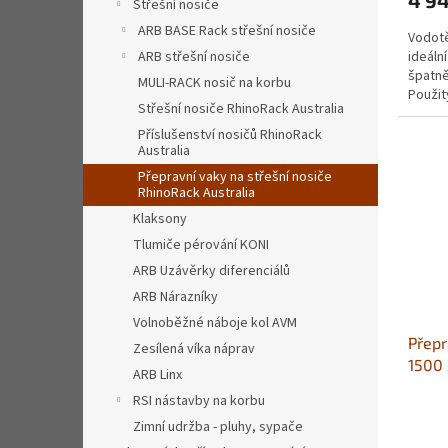
Střešní nosiče
ARB BASE Rack střešní nosiče
Vodotě
ideáln
ARB střešní nosiče
špatně
MULI-RACK nosič na korbu
Použit
Střešní nosiče RhinoRack Australia
polyur
Příslušenství nosičů RhinoRack
Australia
Přepravní vaky na střešní nosiče
RhinoRack Australia
Klaksony
Tlumiče pérování KONI
ARB Uzávěrky diferenciálů
ARB Nárazníky
Volnoběžné náboje kol AVM
Přepr
Zesílená víka náprav
1500
ARB Linx
RSI nástavby na korbu
Zimní udržba - pluhy, sypače