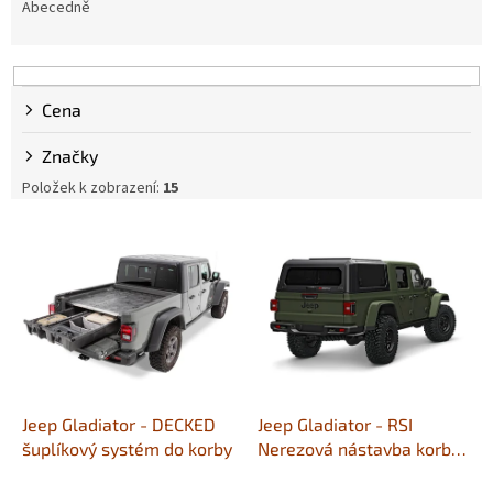
e
Abecedně
n
í
p
r
Cena
o
d
Značky
u
Položek k zobrazení:
15
k
t
V
ů
ý
p
i
s
p
r
o
d
Jeep Gladiator - DECKED
Jeep Gladiator - RSI
u
šuplíkový systém do korby
Nerezová nástavba korby
k
- černá matná