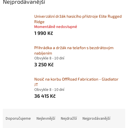
Nejprodávanější
Univerzální držák hasicího přístroje Elite Rugged
Ridge
Momentálně nedostupné
1 990 Kč
Přihrádka a držák na telefon s bezdrátovým
nabíjením
Obvykle 8 - 10 dní
3 250 Kč
Nosič na korbu OffRoad Fabrication - Gladiator
JT
Obvykle 8 - 10 dní
36 415 Kč
Ř
a
Doporučujeme
Nejlevnější
Nejdražší
Nejprodávanější
z