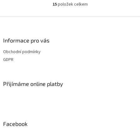
15
položek celkem
O
v
l
Z
á
á
d
p
a
a
Informace pro vás
c
t
í
Obchodní podmínky
í
p
GDPR
r
v
k
y
Přijímáme online platby
v
ý
p
i
s
u
Facebook