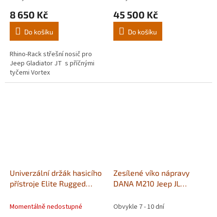
8 650 Kč
45 500 Kč
Do košíku
Do košíku
Rhino-Rack střešní nosič pro
Jeep Gladiator JT s příčnými
tyčemi Vortex
Univerzální držák hasicího
Zesílené víko nápravy
přístroje Elite Rugged
DANA M210 Jeep JL
Ridge
Rubicon Gladiator JT
přední červené
Momentálně nedostupné
Obvykle 7 - 10 dní