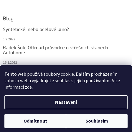
Blog
Syntetické, nebo ocelové lano?
1.2.2022
Radek Šolc Offroad průvodce o střešních stanech
Autohome
16.1.2022
Náhradní díly pro navijáky WARN
Tento web používá soubory cookie. Dalším procházením
tohoto webu vyjadřujete souhlas s jejich používáním.. Více
4.2.2021
informací
zde
.
Nastavení
Vytvořil Shoptet
Odmítnout
Souhlasím
Copyright 2026
TOOMICH 4x4 E-shop
. Všechna práva vyhrazena.