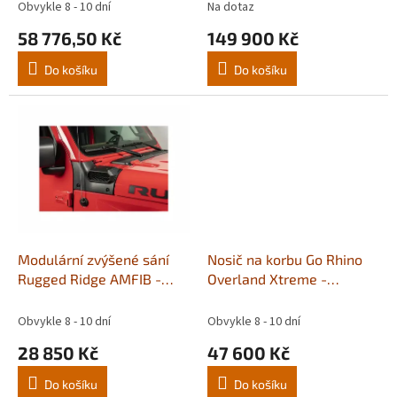
t
Obvykle 8 - 10 dní
Na dotaz
ů
58 776,50 Kč
149 900 Kč
Do košíku
Do košíku
Modulární zvýšené sání
Nosič na korbu Go Rhino
Rugged Ridge AMFIB -
Overland Xtreme -
Wrangler JL a Gladiator JT
Gladiator JT
3.6l
Obvykle 8 - 10 dní
Obvykle 8 - 10 dní
28 850 Kč
47 600 Kč
Do košíku
Do košíku