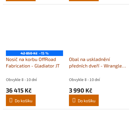
42 850 Kč
–15 %
Nosič na korbu OffRoad
Obal na uskladnění
Fabrication - Gladiator JT
předních dveří - Wrangler
JK,JL a JT Gladiator
Obvykle 8 - 10 dní
Obvykle 8 - 10 dní
36 415 Kč
3 990 Kč
Do košíku
Do košíku