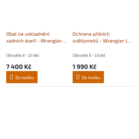
Obal na uskladnění
Ochrana přdních
zadních dveří - Wrangler
světlometů - Wrangler JK
JKU,JLU a JT Gladiator
a Gladiator JT
Obvykle 8 - 10 dní
Obvykle 8 - 10 dní
7 400 Kč
1 990 Kč
Do košíku
Do košíku