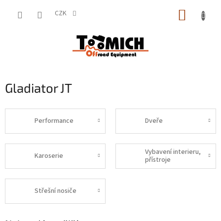
Přejít
NÁKUP
na
CZK
obsah
KOŠÍK
Gladiator JT
Performance
Dveře
Vybavení interieru,
Karoserie
přístroje
Střešní nosiče