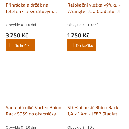
Přihrádka a držák na
Relokační vložka výfuku -
telefon s bezdrátovým
Wrangler JL a Gladiator JT
nabíjením
Obvykle 8 - 10 dní
Obvykle 8 - 10 dní
3 250 Kč
1 250 Kč
Do košíku
Do košíku
Sada příčníků Vortex Rhino
Střešní nosič Rhino Rack
Rack SG59 do okapničky
1,4 x 1,4m - JEEP Gladiator
střechy - Gladiator JT
JT
Obvykle 8 - 10 dní
Obvykle 8 - 10 dní