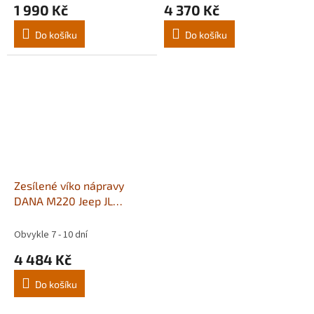
1 990 Kč
4 370 Kč
Do košíku
Do košíku
Zesílené víko nápravy
DANA M220 Jeep JL
Rubicon, Gladiator JT zadní
červené
Obvykle 7 - 10 dní
4 484 Kč
Do košíku