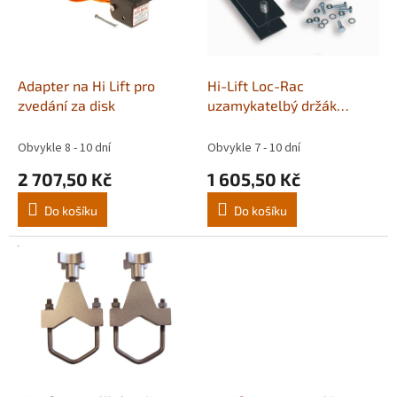
s
u
p
k
r
t
o
ů
d
Adapter na Hi Lift pro
Hi-Lift Loc-Rac
u
zvedání za disk
uzamykatelbý držák
k
zvedáku
t
Obvykle 8 - 10 dní
Obvykle 7 - 10 dní
ů
2 707,50 Kč
1 605,50 Kč
Do košíku
Do košíku