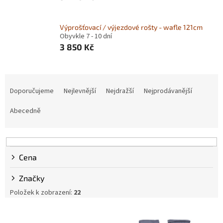
Výprošťovací / výjezdové rošty - wafle 121cm
Obyvkle 7 - 10 dní
3 850 Kč
Ř
a
Doporučujeme
Nejlevnější
Nejdražší
Nejprodávanější
z
e
Abecedně
n
í
p
r
Cena
o
d
Značky
u
Položek k zobrazení:
22
k
t
V
ů
ý