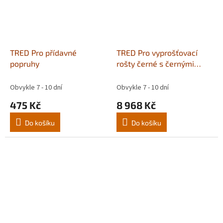
TRED Pro přídavné
TRED Pro vyprošťovací
popruhy
rošty černé s černými
hroty - pár
Obvykle 7 - 10 dní
Obvykle 7 - 10 dní
475 Kč
8 968 Kč
Do košíku
Do košíku