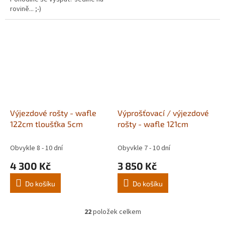
hvězdiček.
rovině... ;-)
Výjezdové rošty - wafle
Výprošťovací / výjezdové
122cm tloušťka 5cm
rošty - wafle 121cm
Obvykle 8 - 10 dní
Obyvkle 7 - 10 dní
4 300 Kč
3 850 Kč
Do košíku
Do košíku
22
položek celkem
O