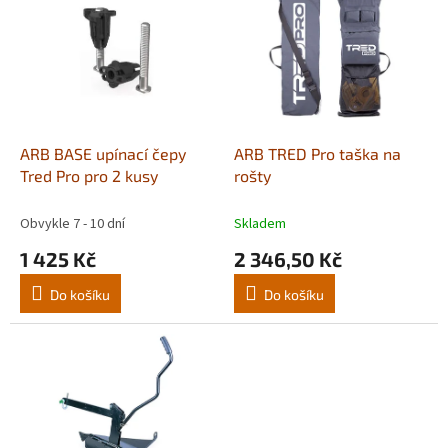
p
i
s
p
r
o
d
ARB BASE upínací čepy
ARB TRED Pro taška na
u
Tred Pro pro 2 kusy
rošty
k
t
Obvykle 7 - 10 dní
Skladem
ů
1 425 Kč
2 346,50 Kč
Do košíku
Do košíku