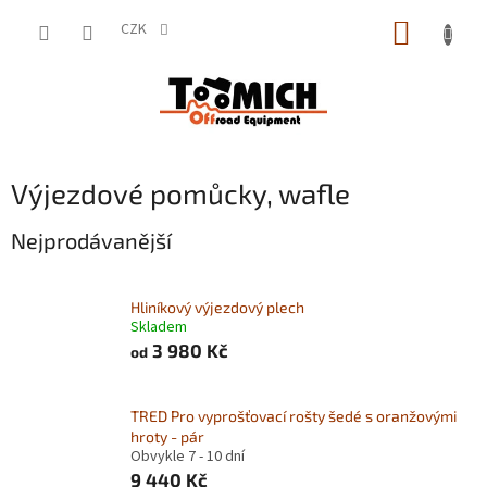
Přejít
NÁKUP
na
CZK
obsah
KOŠÍK
Výjezdové pomůcky, wafle
Nejprodávanější
Hliníkový výjezdový plech
Skladem
3 980 Kč
od
TRED Pro vyprošťovací rošty šedé s oranžovými
hroty - pár
Obvykle 7 - 10 dní
9 440 Kč