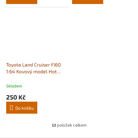
Toyota Land Cruiser FJ60
1:64 Kovový model Hot
Wheels Premium
Skladem
250 Kč
Do košíku
13
položek celkem
O
v