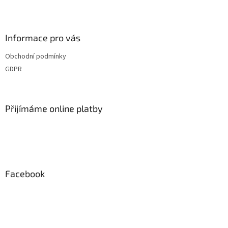
l
Z
á
á
d
p
a
a
Informace pro vás
c
t
í
Obchodní podmínky
í
p
GDPR
r
v
k
y
Přijímáme online platby
v
ý
p
i
s
u
Facebook