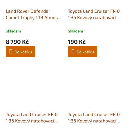
Land Rover Defender
Toyota Land Cruiser FJ40
Camel Trophy 1:18 Almost
1:36 Kovový natahovací
Real 810309
model v béžové barvě
Skladem
Skladem
8 790 Kč
190 Kč
Do košíku
Do košíku
Toyota Land Cruiser FJ40
Toyota Land Cruiser FJ40
1:36 Kovový natahovací
1:36 Kovový natahovací
model v modré barvě
model v zelené barvě