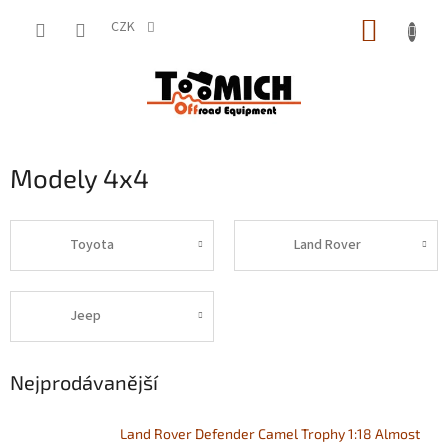
Přejít
NÁKUP
na
CZK
obsah
KOŠÍK
Modely 4x4
Toyota
Land Rover
Jeep
Nejprodávanější
Land Rover Defender Camel Trophy 1:18 Almost