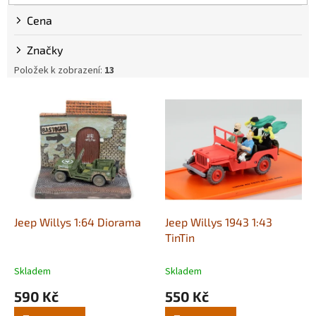
p
r
Cena
o
d
Značky
u
Položek k zobrazení:
13
k
t
V
ů
ý
p
i
s
p
r
o
d
Jeep Willys 1:64 Diorama
Jeep Willys 1943 1:43
u
TinTin
k
t
Skladem
Skladem
ů
590 Kč
550 Kč