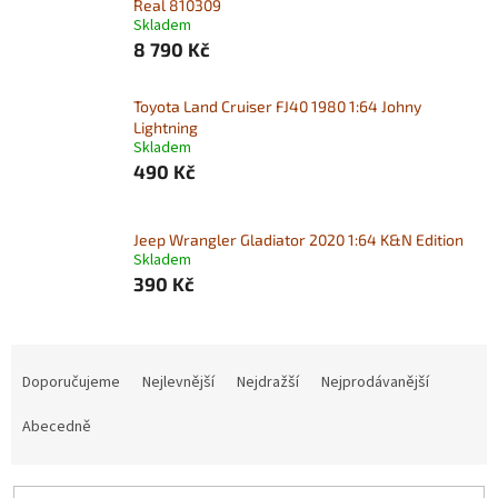
Real 810309
Skladem
8 790 Kč
Toyota Land Cruiser FJ40 1980 1:64 Johny
Lightning
Skladem
490 Kč
Jeep Wrangler Gladiator 2020 1:64 K&N Edition
Skladem
390 Kč
Ř
a
Doporučujeme
Nejlevnější
Nejdražší
Nejprodávanější
z
e
Abecedně
n
í