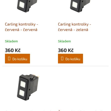
s
u
p
k
r
t
o
ů
d
Carling kontrolky -
Carling kontrolky -
u
červená - červená
červená - zelená
k
t
Skladem
Skladem
ů
360 Kč
360 Kč
Do košíku
Do košíku