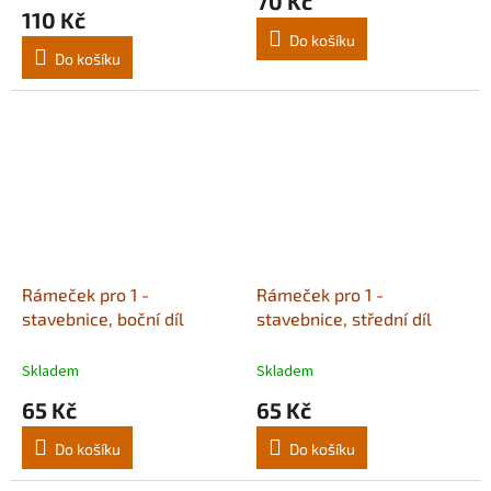
70 Kč
produktu
110 Kč
je
Do košíku
5,0
Do košíku
z
5
hvězdiček.
Rámeček pro 1 -
Rámeček pro 1 -
stavebnice, boční díl
stavebnice, střední díl
Skladem
Skladem
65 Kč
65 Kč
Do košíku
Do košíku