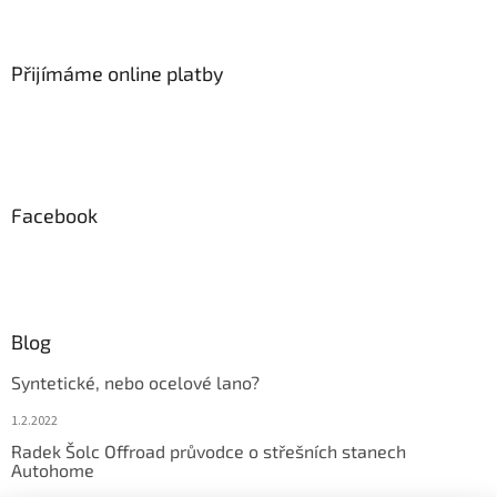
v
k
y
Přijímáme online platby
v
ý
p
i
s
u
Facebook
Blog
Syntetické, nebo ocelové lano?
1.2.2022
Radek Šolc Offroad průvodce o střešních stanech
Autohome