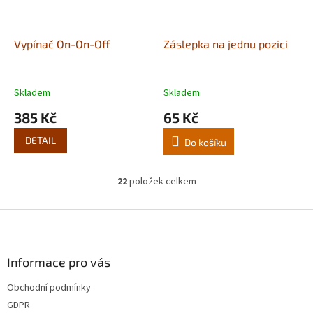
Vypínač On-On-Off
Záslepka na jednu pozici
Skladem
Skladem
385 Kč
65 Kč
DETAIL
Do košíku
22
položek celkem
O
v
l
Z
á
á
d
p
a
a
Informace pro vás
c
t
í
Obchodní podmínky
í
p
GDPR
r