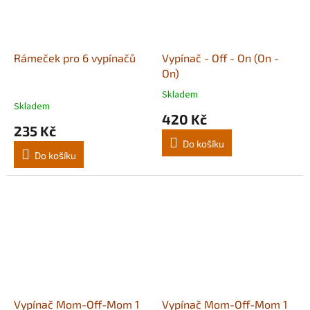
Rámeček pro 6 vypínačů
Vypínač - Off - On (On -
On)
Skladem
Průměrné
Skladem
hodnocení
420 Kč
produktu
235 Kč
je
Do košíku
5,0
Do košíku
z
5
hvězdiček.
Vypínač Mom-Off-Mom 1
Vypínač Mom-Off-Mom 1