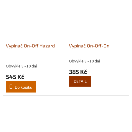
Vypínač On-Off Hazard
Vypínač On-Off-On
Obvykle 8 - 10 dní
Průměrné
Obvykle 8 - 10 dní
hodnocení
385 Kč
produktu
545 Kč
je
DETAIL
5,0
Do košíku
z
5
hvězdiček.