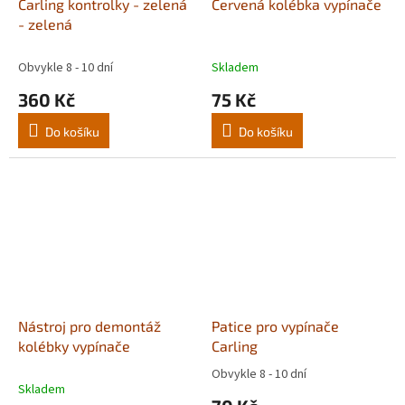
Carling kontrolky - zelená
Červená kolébka vypínače
- zelená
Obvykle 8 - 10 dní
Skladem
360 Kč
75 Kč
Do košíku
Do košíku
Nástroj pro demontáž
Patice pro vypínače
kolébky vypínače
Carling
Obvykle 8 - 10 dní
Průměrné
Skladem
hodnocení