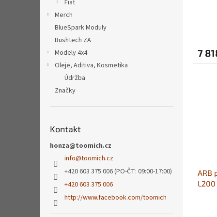
Fiat
t
Merch
ů
BlueSpark Moduly
Bushtech ZA
7 81
Modely 4x4
Oleje, Aditiva, Kosmetika
Údržba
Značky
Kontakt
honza@toomich.cz
info
@
toomich.cz
+420 603 375 006 (PO-ČT: 09:00-17:00)
ARB p
L200
+420 603 375 006
http://www.facebook.com/toomich