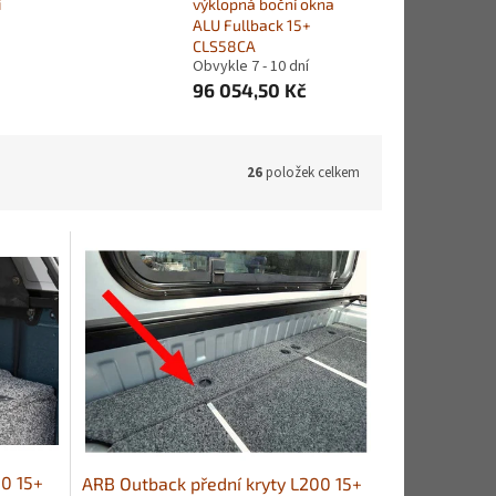
i
výklopná boční okna
ALU Fullback 15+
CLS58CA
Obvykle 7 - 10 dní
96 054,50 Kč
26
položek celkem
00 15+
ARB Outback přední kryty L200 15+