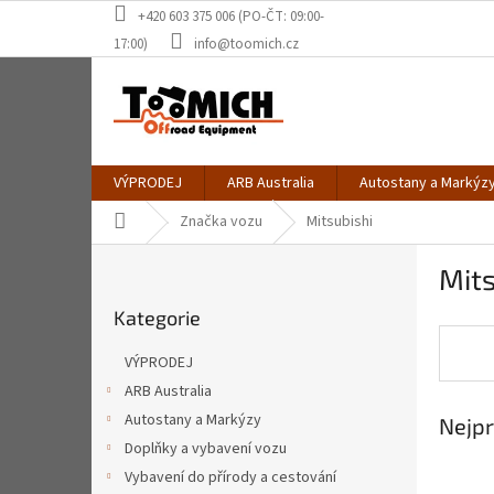
Přejít
+420 603 375 006 (PO-ČT: 09:00-
na
17:00)
info@toomich.cz
obsah
VÝPRODEJ
ARB Australia
Autostany a Markýz
Domů
Značka vozu
Mitsubishi
P
Mits
o
Přeskočit
s
Kategorie
kategorie
t
r
VÝPRODEJ
a
ARB Australia
n
Autostany a Markýzy
Nejpr
n
í
Doplňky a vybavení vozu
p
Vybavení do přírody a cestování