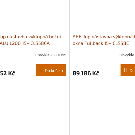
op nástavba výklopná boční
ARB Top nástavba výklopná 
 ALU L200 15+ CLS58CA
okna Fullback 15+ CLS58C
Obvykle 7 - 10 dní
Obvykle 
Do košíku
Do
52 Kč
89 186 Kč