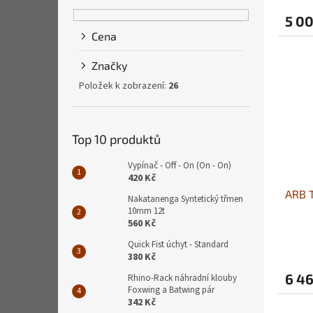
5 00
Cena
Značky
Položek k zobrazení:
26
Top 10 produktů
Vypínač - Off - On (On - On)
420 Kč
ARB T
Nakatanenga Syntetický třmen
10mm 12t
560 Kč
Quick Fist úchyt - Standard
380 Kč
6 46
Rhino-Rack náhradní klouby
Foxwing a Batwing pár
342 Kč