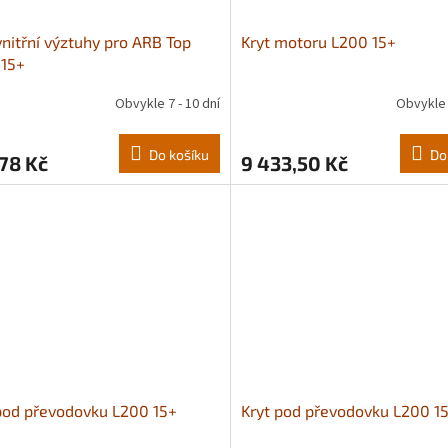
nitřní výztuhy pro ARB Top
Kryt motoru L200 15+
 15+
Obvykle 7 - 10 dní
Obvykle 
Do košíku
Do
78 Kč
9 433,50 Kč
pod převodovku L200 15+
Kryt pod převodovku L200 1