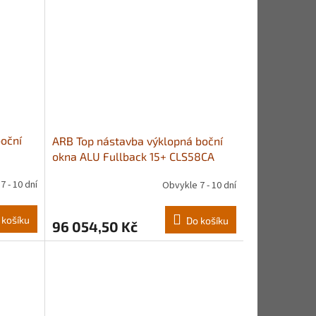
oční
ARB Top nástavba výklopná boční
okna ALU Fullback 15+ CLS58CA
7 - 10 dní
Obvykle 7 - 10 dní
 košíku
Do košíku
96 054,50 Kč