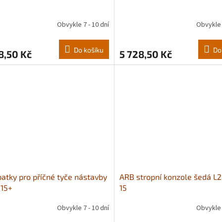
Obvykle 7 - 10 dní
Obvykle 
Do košíku
Do
8,50 Kč
5 728,50 Kč
atky pro příčné tyče nástavby
ARB stropní konzole šedá L
 15+
15
Obvykle 7 - 10 dní
Obvykle 