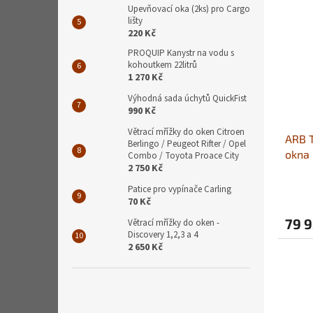
Upevňovací oka (2ks) pro Cargo
lišty
220 Kč
PROQUIP Kanystr na vodu s
kohoutkem 22litrů
1 270 Kč
Výhodná sada úchytů QuickFist
990 Kč
Větrací mřížky do oken Citroen
ARB T
Berlingo / Peugeot Rifter / Opel
okna 
Combo / Toyota Proace City
2 750 Kč
Patice pro vypínače Carling
70 Kč
79 9
Větrací mřížky do oken -
Discovery 1,2,3 a 4
2 650 Kč