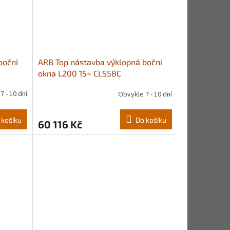
boční
ARB Top nástavba výklopná boční
okna L200 15+ CLS58C
7 - 10 dní
Obvykle 7 - 10 dní
 košíku
Do košíku
60 116 Kč