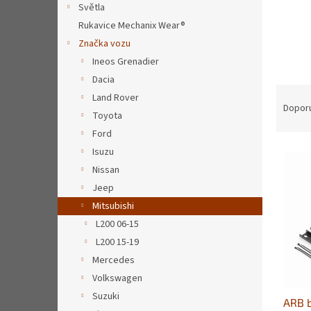
a
Světla
n
Rukavice Mechanix Wear®
e
Značka vozu
l
Ineos Grenadier
Dacia
Ř
Land Rover
a
Dopor
Toyota
z
Ford
e
V
n
Isuzu
ý
í
Nissan
p
p
Jeep
i
r
Mitsubishi
s
o
L200 06-15
p
d
L200 15-19
r
u
o
k
Mercedes
d
t
Volkswagen
u
ů
Suzuki
ARB b
k