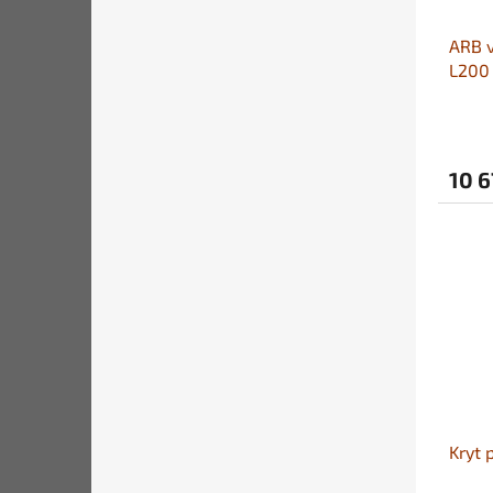
ARB v
L200
10 6
Kryt 