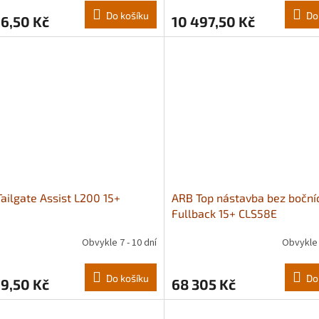
Do košíku
Do
6,50 Kč
10 497,50 Kč
ailgate Assist L200 15+
ARB Top nástavba bez boční
Fullback 15+ CLS58E
Obvykle 7 - 10 dní
Obvykle 
Do košíku
Do
9,50 Kč
68 305 Kč