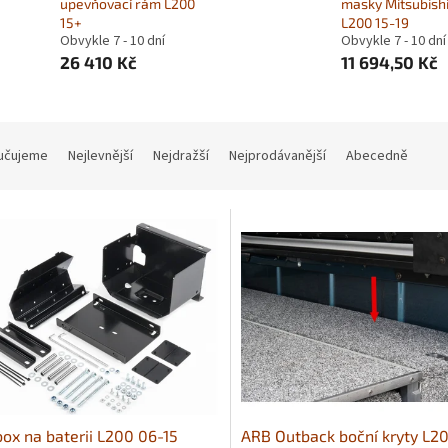
upevňovací rám L200
masky Mitsubish
15+
L200 15-19
Obvykle 7 - 10 dní
Obvykle 7 - 10 dní
26 410 Kč
11 694,50 Kč
učujeme
Nejlevnější
Nejdražší
Nejprodávanější
Abecedně
ox na baterii L200 06-15
ARB Outback boční kryty L2