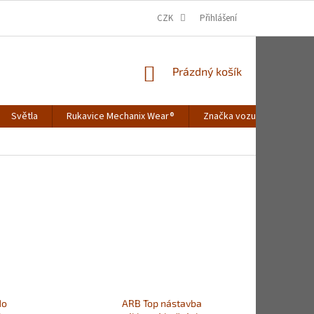
CZK
Přihlášení
NÁKUPNÍ
Prázdný košík
KOŠÍK
Světla
Rukavice Mechanix Wear®
Značka vozu
Merch
do
ARB Top nástavba