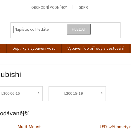
OBCHODNÍ PODMÍNKY
GDPR
HLEDAT
y
Doplňky a vybavení vozu
Vybavení do přírody a cestování
ubishi
L200 06-15
L200 15-19
odávanější
Multi-Mount
LED světlomety 