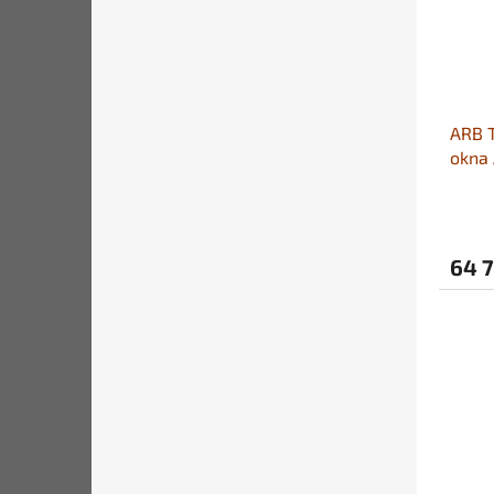
ARB T
okna
64 7