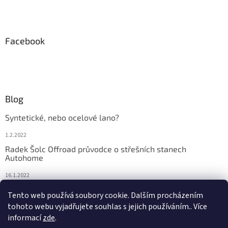
Facebook
Blog
Syntetické, nebo ocelové lano?
1.2.2022
Radek Šolc Offroad průvodce o střešních stanech
Autohome
16.1.2022
Náhradní díly pro navijáky WARN
Tento web používá soubory cookie. Dalším procházením
tohoto webu vyjadřujete souhlas s jejich používáním.. Více
4.2.2021
informací
zde
.