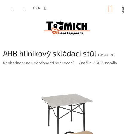
Přejít
NÁKUP
na
CZK
obsah
KOŠÍK
ARB hliníkový skládací stůl
10500130
Průměrné
Neohodnoceno
Podrobnosti hodnocení
Značka:
ARB Australia
hodnocení
produktu
je
0,0
z
5
hvězdiček.