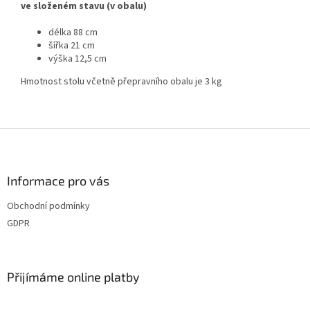
ve složeném stavu (v obalu)
délka 88 cm
šířka 21 cm
výška 12,5 cm
Hmotnost stolu včetně přepravního obalu je 3 kg
Z
á
p
a
Informace pro vás
t
Obchodní podmínky
í
GDPR
Přijímáme online platby