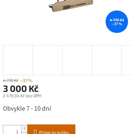
4 770 Kč
–37 %
4 770 Kč
–37 %
3 000 Kč
2 479,34 Kč bez DPH
Měrná
Obvykle 7 - 10 dní
cena:
Přidat do košíku