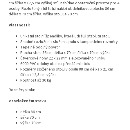
cm šířka x 12,5 cm výška) stůl nabídne dostatečný prostor pro 4
osoby. Rozložený stůl totiž nabízí obdélníkovou plochu 86 cm
délka x 70 cm šířka. Výška stolu je 70 cm.
Vlastnosti:
Unikátní stolní špendlíky, které udržují stabilitu stolu
Snadné rozložení i složení spolu s kompaktními rozměry
Tepelně odolný povrch
Plocha stolu 86 cm délka x 70 cm šířka x 70 cm výška
Čtvercové nohy 22 x 22 mm z eloxovaného hliníku
600D PVC odolný obal na přenášení stolu
Rozměry složeného stolu v obalu 88 cm délka x 21 cm
šířka x 12,5 cm výška
Nostnost až 30 kg
Rozměry stolu:
v rozloženém stavu
délka 86 cm
šířka 70 cm
výška 70 cm