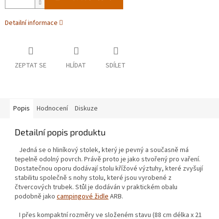
Detailní informace
ZEPTAT SE
HLÍDAT
SDÍLET
Popis
Hodnocení
Diskuze
Detailní popis produktu
Jedná se o hliníkový stolek, který je pevný a současně má
tepelně odolný povrch. Právě proto je jako stvořený pro vaření.
Dostatečnou oporu dodávají stolu křížové výztuhy, které zvyšují
stabilitu společně s nohy stolu, které jsou vyrobené z
čtvercových trubek. Stůl je dodáván v praktickém obalu
podobně jako
campingové židle
ARB.
I přes kompaktní rozměry ve složeném stavu (88 cm délka x 21