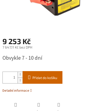
9 253 Kč
7 647,11 Kč bez DPH
Měrná
Obvykle 7 - 10 dní
cena:
Přidat do košíku
Detailní informace