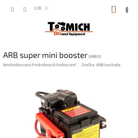
Přejít
NÁKUP
na
CZK
obsah
KOŠÍK
ARB super mini booster
SMBG5
Průměrné
Neohodnoceno
Podrobnosti hodnocení
Značka:
ARB Australia
hodnocení
produktu
je
0,0
z
5
hvězdiček.