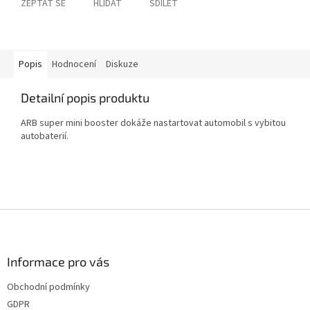
ZEPTAT SE
HLÍDAT
SDÍLET
Popis
Hodnocení
Diskuze
Detailní popis produktu
ARB super mini booster dokáže nastartovat automobil s vybitou
autobaterií.
Z
á
p
a
Informace pro vás
t
Obchodní podmínky
í
GDPR