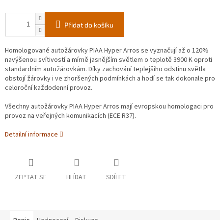
Přidat do košíku
Homologované autožárovky PIAA Hyper Arros se vyznačují až o 120%
navýšenou svítivostí a mírně jasnějším světlem o teplotě 3900 K oproti
standardním autožárovkám. Díky zachování teplejšího odstínu světla
obstojí žárovky i ve zhoršených podmínkách a hodí se tak dokonale pro
celoroční každodenní provoz.
Všechny autožárovky PIAA Hyper Arros mají evropskou homologaci pro
provoz na veřejných komunikacích (ECE R37).
Detailní informace
ZEPTAT SE
HLÍDAT
SDÍLET