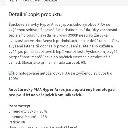
Popis
Hodnocení
Diskuze
Detailní popis produktu
Špičkové žárovky Hyper Arros japonského výrobce PIAA se
zvýšenou svítivostí a jasnějším odstínem světla. Díky zachování
teplejšího odstínu světla na úrovni 3900K neztrácí žárovka
svítivost ani ve zhoršených podmínkách jako je déšť či mlha. Díky
zvýšené intenzitě dochází k prodloužení světelného kuželu a
vyšší jas pomáhá celkově k lepší viditelnosti. Výsledkem je vyšší
bezpečnost, menší únava po nočních cestách a atraktivnější
vzhled. Slouží jako přímá náhrada žárovek H8.
Autožárovky PIAA Hyper Arros jsou opatřeny homologací
pro použití na veřejných komunikacích.
Parametry:
Jmenovitý výkon: 35 W
Jmenovité napětí: 12 V
Patice: H8
Uvedená cena je za pár žárovek (2 kusy)