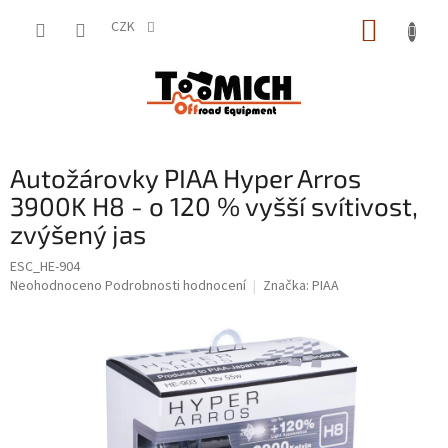
Přejít
NÁKUP
na
CZK
obsah
KOŠÍK
Autožárovky PIAA Hyper Arros
3900K H8 - o 120 % vyšší svítivost,
zvýšený jas
ESC_HE-904
Průměrné
Neohodnoceno
Podrobnosti hodnocení
Značka:
PIAA
hodnocení
produktu
je
0,0
z
5
hvězdiček.