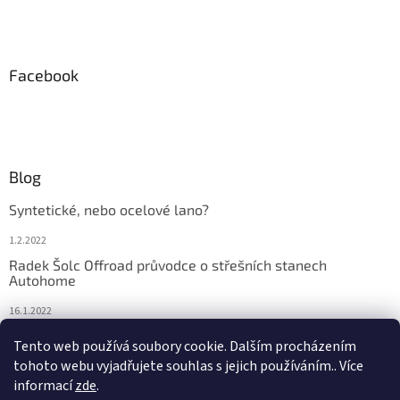
Facebook
Blog
Syntetické, nebo ocelové lano?
1.2.2022
Radek Šolc Offroad průvodce o střešních stanech
Autohome
16.1.2022
Náhradní díly pro navijáky WARN
Tento web používá soubory cookie. Dalším procházením
tohoto webu vyjadřujete souhlas s jejich používáním.. Více
4.2.2021
informací
zde
.