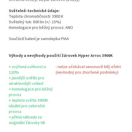
Světelně-technické údaje:
Teplota chromatičnosti: 3900 K
Světelný tok: 800 lm (+/- 15%)
Homologace pro běžný provoz: ANO
Součástí balení je samolepka PIAA
Výhody a nevýhody použití žárovek Hyper Arros 3900K
+ zvýšená svítivost o
- nelze očekávat xenonově bílý efekt
120%
(nevhodný pro zhoršené podmínky)
+ jasnější světlo pro
atraktivnější vzhled
+ homologace pro běžný
provoz
+ teplota světla 3900K
ideální pro celoroční
provoz
+ přímá náhrada za
originální žárovky H8