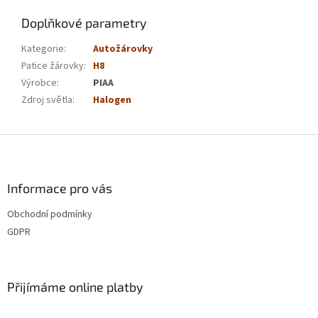
Doplňkové parametry
Kategorie
:
Autožárovky
Patice žárovky
:
H8
Výrobce
:
PIAA
Zdroj světla
:
Halogen
Z
á
p
a
Informace pro vás
t
Obchodní podmínky
í
GDPR
Přijímáme online platby