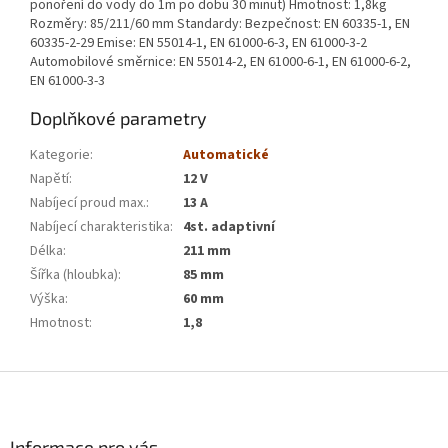
ponoření do vody do 1m po dobu 30 minut) Hmotnost: 1,8kg
Rozměry: 85/211/60 mm Standardy: Bezpečnost: EN 60335-1, EN
60335-2-29 Emise: EN 55014-1, EN 61000-6-3, EN 61000-3-2
Automobilové směrnice: EN 55014-2, EN 61000-6-1, EN 61000-6-2,
EN 61000-3-3
Doplňkové parametry
Kategorie
:
Automatické
Napětí
:
12 V
Nabíjecí proud max.
:
13 A
Nabíjecí charakteristika
:
4st. adaptivní
Délka
:
211 mm
Šířka (hloubka)
:
85 mm
Výška
:
60 mm
Hmotnost
:
1,8
Z
á
p
a
Informace pro vás