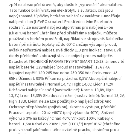
zpět na absorpční úroveň, aby došlo k „vyrovnání“ akumulátoru.
Tato funkce brání vrstvení elektrolytu a sulfataci, což jsou
nejvýznamnější příčiny brzkého selhání akumulátoru.Umožňuje
nabíjení Li-Ion (LiFePO4) baterií.Prostřednictvím Bluetooth
rozhraní, lze nastavit nabíjecí algoritmus pro nabíjení Li-Ion
(LiFePO4) baterií Chráněna před přehřátím Nabíječku můžete
používat i v horkém prostředí, například ve strojovně. Nabíječka
baterií při nárůstu teploty až do 60°C snižuje výstupní proud,
avšak nepřestává nabíjet. Dvě diody LED pro indikaci stavu Dvě
diody přehledně zobrazují stav a nabíjecí proces nabíječe.
Datasheet TECHNICKÉ PARAMETRY IP67 SMART 12/13: Jmenovité
napětí baterie: 12VNabíjecí proud (nastavitelné): 13A / 4A
Napájecí napětí: 180-265 Vac nebo 250-350 Vdc Frekvence: 45-
65Hz Účinnost: 93% Příkon na prázdno: 0,5W Absorpční nabíjecí
napětí (nastavitelné): Normal 14,4V, High: 14,6V, Li-ion 14,2V
Udržovací nabíjecí napětí (nastavitelné): Normal 13,8V, High:
13,8V, Li-ion 13,35V Skladovací režim (nastavitelné): Normal 13,2V,
High: 13,8, Li-ion: nelze Lze použít jako napájecí zdroj: Ano
Ochrany: přepólování (pojistkou), zkrat na výstupu, přehřátí
Pracovní teplota: -20 až +60°C (plný výkon do 40°C). Snížení
výkonu o 3% na každý °C nad 40°C Vlhkost: 100% Kabely k
baterii: 1,5m Kabel do 230V: 1,5m (CEE7/7) Krytí: IP67 (chráněno
proti vniknutí jakéhokoli tělesa včetně prachu, chráněno proti