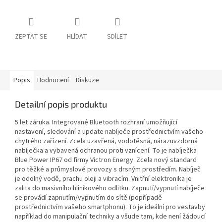
ZEPTAT SE
HLÍDAT
SDÍLET
Popis
Hodnocení
Diskuze
Detailní popis produktu
5 let záruka. Integrované Bluetooth rozhraní umožňující
nastavení, sledování a update nabíječe prostřednictvím vašeho
chytrého zařízení. Zcela uzavřená, vodotěsná, nárazuvzdorná
nabíječka a vybavená ochranou proti vznícení. To je nabíječka
Blue Power IP67 od firmy Victron Energy. Zcela nový standard
pro těžké a průmyslové provozy s drsným prostředím. Nabíječ
je odolný vodě, prachu oleji a vibracím. Vnitřní elektronika je
zalita do masivního hliníkového odlitku. Zapnutí/vypnutí nabíječe
se provádí zapnutím/vypnutím do sítě (popřípadě
prostřednictvím vašeho smartphonu). To je ideální pro vestavby
například do manipulační techniky a všude tam, kde není žádoucí