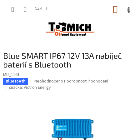
Přejít
NÁKUP
na
CZK
obsah
KOŠÍK
Blue SMART IP67 12V 13A nabíječ
baterií s Bluetooth
MU_1161
Průměrné
Neohodnoceno
Podrobnosti hodnocení
Bluetooth
hodnocení
Značka:
Victron Energy
produktu
je
0,0
z
5
hvězdiček.