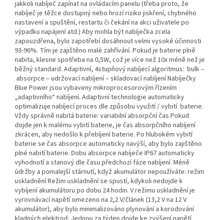
jakkoli nabíječ zapínat na ovládacím panelu (třeba proto, že
nabíječ je těžce dostupný nebo hrozí riziko jiskření, chybného
nastavení a spuštění, restartu či čekání na akci uživatele po
výpadku napájení atd.) Aby mohla být nabíječka zcela
zapouzdřena, bylo zapotřebí dosáhnout velmi vysoké účinnosti
93-96%. Tím je zajištěno malé zahřívání. Pokud je baterie plně
nabita, klesne spotřeba na 0,5W, což je více než 10x méně než je
běžný standard. Adaptivní, 4stupňový nabíjecí algoritmus: bulk –
absorpce – udržovací nabíjení – skladovací nabíjení Nabíječky
Blue Power jsou vybaveny mikroprocesorovým řízením
„adaptivního“ nabíjení. Adaptivní technologie automaticky
optimalizuje nabíjecí proces dle způsobu využití / vybití baterie.
Vždy správně nabitá baterie: variabilní absorpční čas Pokud
dojde jen k malému vybití baterie, je čas absorpčního nabíjení
zkrácen, aby nedošlo k přebíjení baterie. Po hlubokém vybití
baterie se čas absorpce automaticky navýší, aby bylo zajištěno
plné nabití baterie. Dobu absorpce nabíječe IP67 automaticky
vyhodnotí a stanový dle času předchozí fáze nabíjení. Méně
údržby a pomalejší stárnutí, když akumulátor nepoužíváte: režim
uskladnění Režim uskladnění se spustí, kdykoli nedojde k
vybíjení akumulátoru po dobu 24 hodin. V režimu uskladnění je
vyrovnávací napětí omezeno na 2,2 V/článek (13,2 V na 12 V
akumulátor), aby bylo minimalizováno plynování a korodování
kladných elektrod. Jednou za týden dojde ke zvýšení napětí