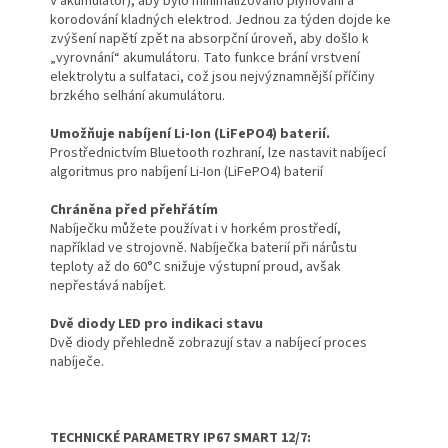
V akumulátor), aby bylo minimalizováno plynování a
korodování kladných elektrod. Jednou za týden dojde ke
zvýšení napětí zpět na absorpční úroveň, aby došlo k
„vyrovnání“ akumulátoru. Tato funkce brání vrstvení
elektrolytu a sulfataci, což jsou nejvýznamnější příčiny
brzkého selhání akumulátoru.
Umožňuje nabíjení Li-Ion (LiFePO4) baterií.
Prostřednictvím Bluetooth rozhraní, lze nastavit nabíjecí
algoritmus pro nabíjení Li-Ion (LiFePO4) baterií
Chráněna před přehřátím
Nabíječku můžete používat i v horkém prostředí,
například ve strojovně. Nabíječka baterií při nárůstu
teploty až do 60°C snižuje výstupní proud, avšak
nepřestává nabíjet.
Dvě diody LED pro indikaci stavu
Dvě diody přehledně zobrazují stav a nabíjecí proces
nabíječe.
TECHNICKÉ PARAMETRY IP67 SMART 12/7: