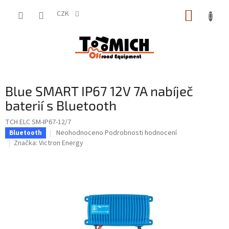
Přejít
NÁKUP
na
CZK
obsah
KOŠÍK
Blue SMART IP67 12V 7A nabíječ
baterií s Bluetooth
TCH ELC SM-IP67-12/7
Průměrné
Neohodnoceno
Podrobnosti hodnocení
Bluetooth
hodnocení
Značka:
Victron Energy
produktu
je
0,0
z
5
hvězdiček.