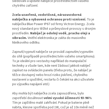
sledování a update nabíječe prostřednictvím vašeho
chytrého zařízení.
Zcela uzavřená, vodotěsná, nárazuvzdorná
nabíječka a vybavená ochranou proti vznícení.
To je
nabíječka Blue Power IP67 od firmy Victron Energy. Zcela
nový standard pro těžké a průmyslové provozy s drsným
prostředím.
Nabíječ je odolný vodě, prachu oleji a
vibracím.
Vnitřní elektronika je zalita do masivního
hliníkového odlitku.
Zapnutí/vypnutí nabíječe se provádí zapnutím/vypnutím
do sítě (popřípadě prostřednictvím vašeho smartphonu).
To je ideální pro vestavby například do manipulační
techniky a všude tam, kde není žádoucí jakkoli nabíječ
zapínat na ovládacím panelu (třeba proto, že nabíječ je
těžce dostupný nebo hrozí riziko jiskření, chybného
nastavení a spuštění, restartu či čekání na akci uživatele
po výpadku napájení atd.)
Aby mohla být nabíječka zcela zapouzdřena, bylo
zapotřebí dosáhnout
velmi vysoké účinnosti 93-96%
.
Tím je zajištěno malé zahřívání. Pokud je baterie plně
nabita, klesne spotřeba pod 1W, což je až 10x méně než