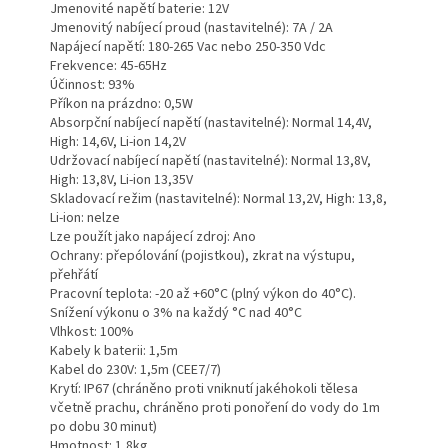
Jmenovité napětí baterie: 12V
Jmenovitý nabíjecí proud (nastavitelné): 7A / 2A
Napájecí napětí: 180-265 Vac nebo 250-350 Vdc
Frekvence: 45-65Hz
Účinnost: 93%
Příkon na prázdno: 0,5W
Absorpční nabíjecí napětí (nastavitelné): Normal 14,4V,
High: 14,6V, Li-ion 14,2V
Udržovací nabíjecí napětí (nastavitelné): Normal 13,8V,
High: 13,8V, Li-ion 13,35V
Skladovací režim (nastavitelné): Normal 13,2V, High: 13,8,
Li-ion: nelze
Lze použít jako napájecí zdroj: Ano
Ochrany: přepólování (pojistkou), zkrat na výstupu,
přehřátí
Pracovní teplota: -20 až +60°C (plný výkon do 40°C).
Snížení výkonu o 3% na každý °C nad 40°C
Vlhkost: 100%
Kabely k baterii: 1,5m
Kabel do 230V: 1,5m (CEE7/7)
Krytí: IP67 (chráněno proti vniknutí jakéhokoli tělesa
včetně prachu, chráněno proti ponoření do vody do 1m
po dobu 30 minut)
Hmotnost: 1,8kg