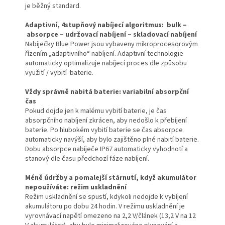
je běžný standard.
Adaptivní, 4stupňový nabíjecí algoritmus: bulk –
absorpce – udržovací nabíjení – skladovací nabíjení
Nabíječky Blue Power jsou vybaveny mikroprocesorovým
řízením „adaptivního“ nabíjení. Adaptivní technologie
automaticky optimalizuje nabíjecí proces dle způsobu
využití / vybití baterie.
Vždy správně nabitá baterie: variabilní absorpční
čas
Pokud dojde jen k malému vybití baterie, je čas
absorpčního nabíjení zkrácen, aby nedošlo k přebíjení
baterie. Po hlubokém vybití baterie se čas absorpce
automaticky navýší, aby bylo zajištěno plné nabití baterie.
Dobu absorpce nabíječe IP67 automaticky vyhodnotí a
stanový dle času předchozí fáze nabíjení.
Méně údržby a pomalejší stárnutí, když akumulátor
nepoužíváte: režim uskladnění
Režim uskladnění se spustí, kdykoli nedojde k vybíjení
akumulátoru po dobu 24 hodin. V režimu uskladnění je
vyrovnávací napětí omezeno na 2,2 V/článek (13,2 V na 12