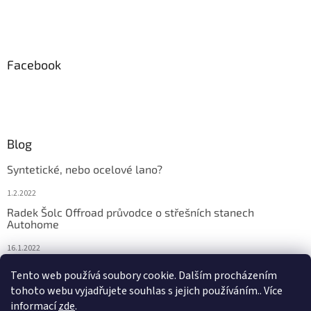
Facebook
Blog
Syntetické, nebo ocelové lano?
1.2.2022
Radek Šolc Offroad průvodce o střešních stanech
Autohome
16.1.2022
Náhradní díly pro navijáky WARN
Tento web používá soubory cookie. Dalším procházením
tohoto webu vyjadřujete souhlas s jejich používáním.. Více
4.2.2021
informací
zde
.