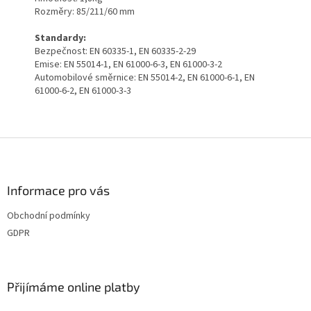
Rozměry: 85/211/60 mm
Standardy:
Bezpečnost: EN 60335-1, EN 60335-2-29
Emise: EN 55014-1, EN 61000-6-3, EN 61000-3-2
Automobilové směrnice: EN 55014-2, EN 61000-6-1, EN
61000-6-2, EN 61000-3-3
Z
á
p
a
Informace pro vás
t
Obchodní podmínky
í
GDPR
Přijímáme online platby