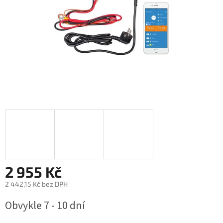
2 955 Kč
2 442,15 Kč bez DPH
Měrná
Obvykle 7 - 10 dní
cena: