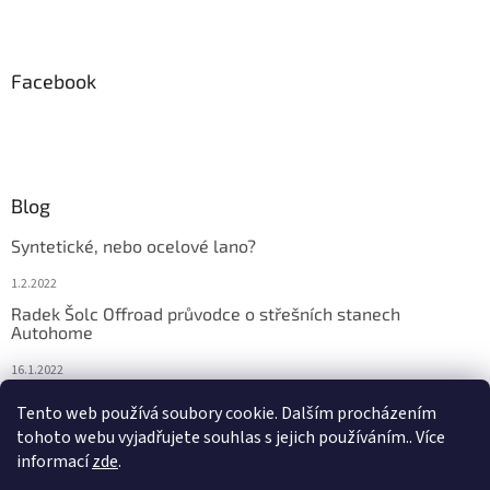
Facebook
Blog
Syntetické, nebo ocelové lano?
1.2.2022
Radek Šolc Offroad průvodce o střešních stanech
Autohome
16.1.2022
Náhradní díly pro navijáky WARN
Tento web používá soubory cookie. Dalším procházením
tohoto webu vyjadřujete souhlas s jejich používáním.. Více
4.2.2021
informací
zde
.