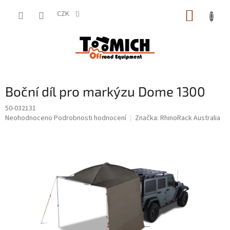
Přejít
NÁKUP
na
CZK
obsah
KOŠÍK
Boční díl pro markýzu Dome 1300
50-032131
Průměrné
Neohodnoceno
Podrobnosti hodnocení
Značka:
RhinoRack Australia
hodnocení
produktu
je
0,0
z
5
hvězdiček.