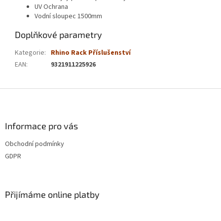
UV Ochrana
Vodní sloupec 1500mm
Doplňkové parametry
Kategorie
:
Rhino Rack Příslušenství
EAN
:
9321911225926
Z
á
p
a
Informace pro vás
t
Obchodní podmínky
í
GDPR
Přijímáme online platby