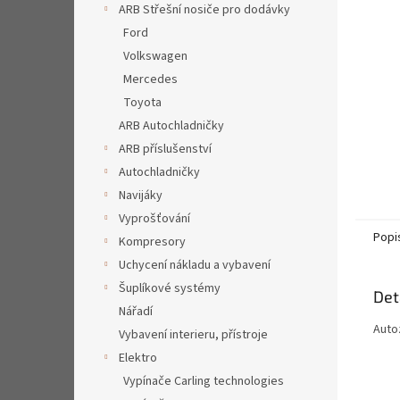
a
ARB Střešní nosiče pro dodávky
n
Ford
e
Volkswagen
l
Mercedes
Toyota
ARB Autochladničky
ARB příslušenství
Autochladničky
Navijáky
Vyprošťování
Popi
Kompresory
Uchycení nákladu a vybavení
Šuplíkové systémy
Det
Nářadí
Auto
Vybavení interieru, přístroje
Elektro
Vypínače Carling technologies