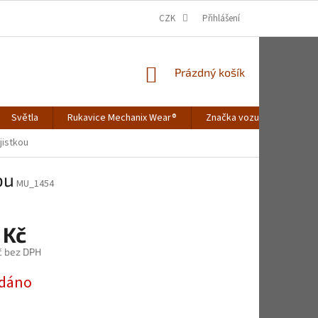
CZK
Přihlášení
NÁKUPNÍ
Prázdný košík
KOŠÍK
Světla
Rukavice Mechanix Wear®
Značka vozu
Merch
jistkou
ou
MU_1454
 Kč
č bez DPH
dáno