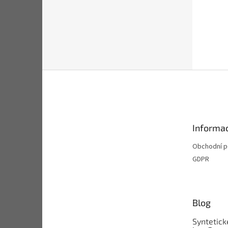
Z
á
p
a
t
Informac
í
Obchodní 
GDPR
Blog
Syntetick