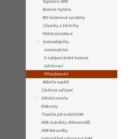
Vypínače ARB
Baterie Optima
IBS bateriové systémy
Zásuvky a Zástrčky
Elektroinstalace
Autonabíječky
Automatické
K nabíjení druhé baterie
Udržovací
Příslušenství
Měniče napětí
Závěsná zařízení
Střešní nosiče
Klaksony
Tlumiče pérování KONI
ARB Uzávěrky diferenciálů
ARB Nárazníky
Volnoběžné náboje kol AVM