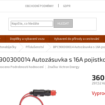
OBCHODNÍ PODMÍNKY
GDPR
HLEDAT
y
Doplňky a vybavení vozu
Vybavení do přírody a cestování
tonabíječky
Příslušenství
BPC900300014 Autozásuvka s 16A po
900300014 Autozásuvka s 16A pojistk
né
noceno
Podrobnosti hodnocení
Značka:
Victron Energy
ní
360
u
297,52 K
Měrná
Vypro
cena:
ek.