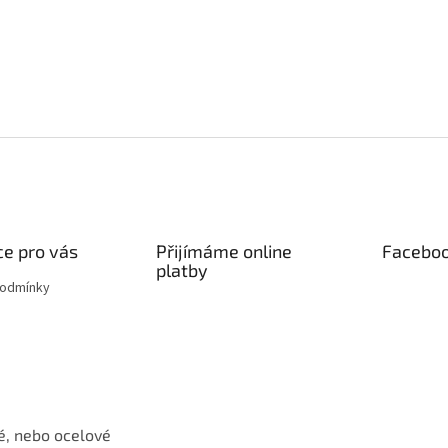
e pro vás
Přijímáme online
Facebo
platby
podmínky
é, nebo ocelové