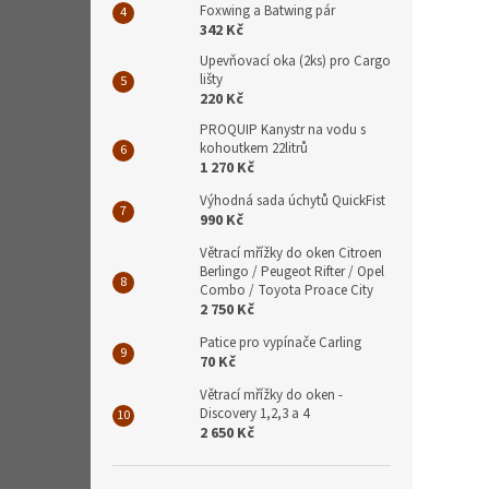
Foxwing a Batwing pár
342 Kč
Upevňovací oka (2ks) pro Cargo
lišty
220 Kč
PROQUIP Kanystr na vodu s
kohoutkem 22litrů
1 270 Kč
Výhodná sada úchytů QuickFist
990 Kč
Větrací mřížky do oken Citroen
Berlingo / Peugeot Rifter / Opel
Combo / Toyota Proace City
2 750 Kč
Patice pro vypínače Carling
70 Kč
Větrací mřížky do oken -
Discovery 1,2,3 a 4
2 650 Kč