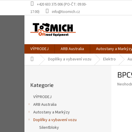
Přejít
+420 603 375 006 (PO-ČT: 09:00-
na
17:00)
info@toomich.cz
obsah
VÝPRODEJ
ARB Australia
Autostany a Markýz
Domů
Doplňky a vybavení vozu
Elektro
Au
P
BPC
o
Přeskočit
s
Průměr
Neohod
Kategorie
kategorie
t
hodnoce
r
produkt
VÝPRODEJ
a
je
ARB Australia
0,0
n
z
Autostany a Markýzy
n
5
í
Doplňky a vybavení vozu
hvězdič
p
Silentbloky