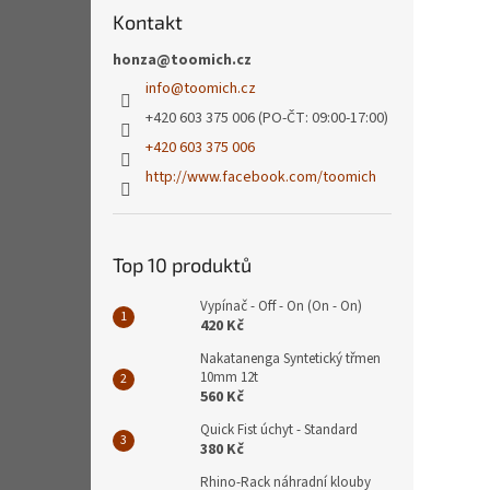
Kontakt
honza@toomich.cz
info
@
toomich.cz
+420 603 375 006 (PO-ČT: 09:00-17:00)
+420 603 375 006
http://www.facebook.com/toomich
Top 10 produktů
Vypínač - Off - On (On - On)
420 Kč
Nakatanenga Syntetický třmen
10mm 12t
560 Kč
Quick Fist úchyt - Standard
380 Kč
Rhino-Rack náhradní klouby