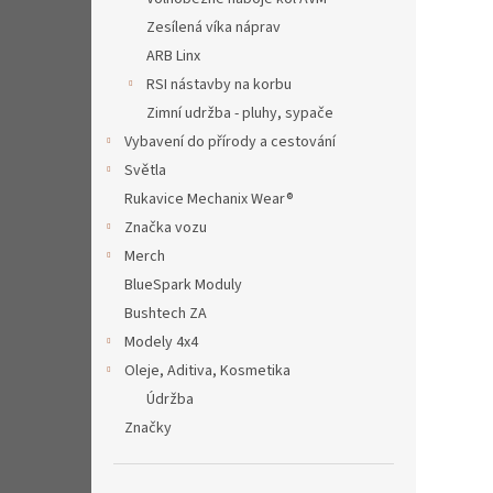
Zesílená víka náprav
ARB Linx
RSI nástavby na korbu
Zimní udržba - pluhy, sypače
Vybavení do přírody a cestování
Světla
Rukavice Mechanix Wear®
Značka vozu
Merch
BlueSpark Moduly
Bushtech ZA
Modely 4x4
Oleje, Aditiva, Kosmetika
Údržba
Značky