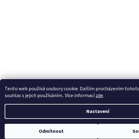
Tento web používá soubory cookie. Dalším procházením tohoto
souhlas s jejich používáním.. Více informací
zde
.
Nastavení
Odmítnout
So