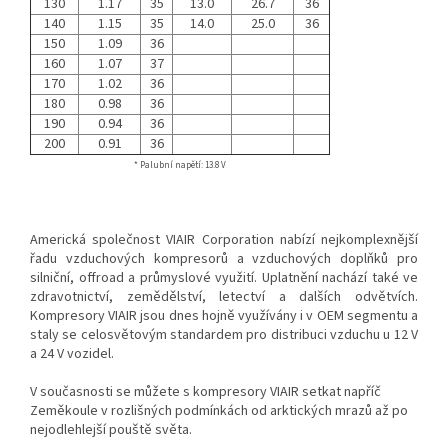
130
1.17
35
13.0
26.7
36
140
1.15
35
14.0
25.0
36
150
1.09
36
160
1.07
37
170
1.02
36
180
0.98
36
190
0.94
36
200
0.91
36
* Palubní napětí: 13.8 V
Americká společnost VIAIR Corporation nabízí nejkomplexnější
řadu vzduchových kompresorů a vzduchových doplňků pro
silniční, offroad a průmyslové využití. Uplatnění nachází také ve
zdravotnictví, zemědělství, letectví a dalších odvětvích.
Kompresory VIAIR jsou dnes hojně využívány i v OEM segmentu a
staly se celosvětovým standardem pro distribuci vzduchu u 12 V
a 24 V vozidel.
V současnosti se můžete s kompresory VIAIR setkat napříč
Zeměkoule v rozlišných podmínkách od arktických mrazů až po
nejodlehlejší pouště světa.