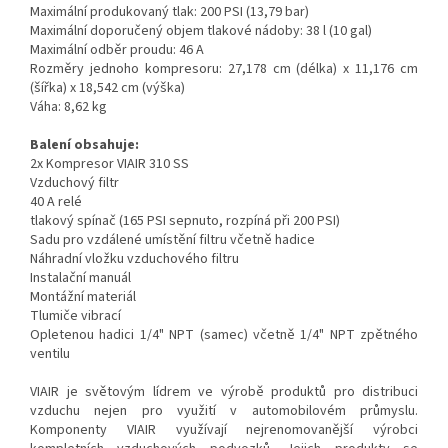
Maximální produkovaný tlak: 200 PSI (13,79 bar)
Maximální doporučený objem tlakové nádoby: 38 l (10 gal)
Maximální odběr proudu: 46 A
Rozměry jednoho kompresoru: 27,178 cm (délka) x 11,176 cm
(šířka) x 18,542 cm (výška)
Váha: 8,62 kg
Balení obsahuje:
2x Kompresor VIAIR 310 SS
Vzduchový filtr
40 A relé
tlakový spínač (165 PSI sepnuto, rozpíná při 200 PSI)
Sadu pro vzdálené umístění filtru včetně hadice
Náhradní vložku vzduchového filtru
Instalační manuál
Montážní materiál
Tlumiče vibrací
Opletenou hadici 1/4" NPT (samec) včetně 1/4" NPT zpětného
ventilu
VIAIR je světovým lídrem ve výrobě produktů pro distribuci
vzduchu nejen pro využití v automobilovém průmyslu.
Komponenty VIAIR využívají nejrenomovanější výrobci