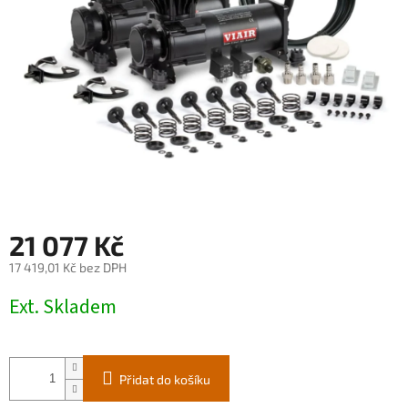
21 077 Kč
17 419,01 Kč bez DPH
Měrná
Ext. Skladem
cena:
Přidat do košíku