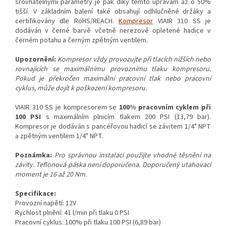
srovnatelnými parametry je pak díky těmto úpravám až o 50%
tišší. V základním balení také obsahují odhlučněné držáky a
certifikovány dle RoHS/REACH.
Kompresor
VIAIR 310 SS je
dodáván v černé barvě včetně nerezové opletené hadice v
černém potahu a černým zpětným ventilem.
Upozornění:
Kompresor vždy provozujte při tlacích nižších nebo
rovnajících se maximálnímu provoznímu tlaku kompresoru.
Pokud je překročen maximální pracovní tlak nebo pracovní
cyklus, může dojít k poškození kompresoru.
VIAIR 310 SS je kompresorem se
100% pracovním cyklem při
100 PSI
s maximálním plnicím tlakem 200 PSI (13,79 bar).
Kompresor je dodáván s pancéřovou hadicí se závitem 1/4" NPT
a zpětným ventilem 1/4" NPT.
Poznámka:
Pro správnou instalaci použijte vhodné těsnění na
závity. Teflonová páska není doporučena. Doporučený utahovací
moment je 16 až 20 Nm.
Specifikace:
Provozní napětí: 12V
Rychlost plnění: 41 l/min při tlaku 0 PSI
Pracovní cyklus: 100% při tlaku 100 PSI (6,89 bar)