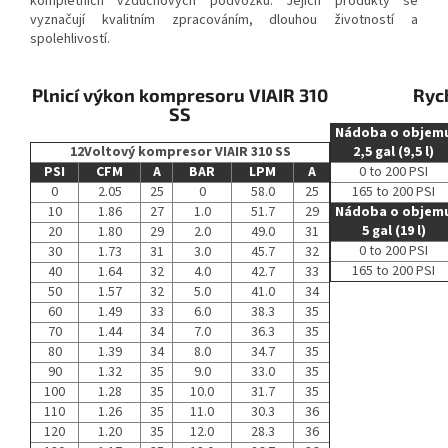
kompletních vzduchových podvozků. Jejich produkty se
vyznačují kvalitním zpracováním, dlouhou životností a
spolehlivostí.
Plnicí výkon kompresoru VIAIR 310
Ryc
SS
Nádoba o objem
12Voltový kompresor VIAIR 310 SS
2,5 gal (9,5 l)
PSI
CFM
A
BAR
LPM
A
0 to 200 PSI
0
2.05
25
0
58.0
25
165 to 200 PSI
10
1.86
27
1.0
51.7
29
Nádoba o objem
5 gal (19 l)
20
1.80
29
2.0
49.0
31
0 to 200 PSI
30
1.73
31
3.0
45.7
32
165 to 200 PSI
40
1.64
32
4.0
42.7
33
50
1.57
32
5.0
41.0
34
60
1.49
33
6.0
38.3
35
70
1.44
34
7.0
36.3
35
80
1.39
34
8.0
34.7
35
90
1.32
35
9.0
33.0
35
100
1.28
35
10.0
31.7
35
110
1.26
35
11.0
30.3
36
120
1.20
35
12.0
28.3
36