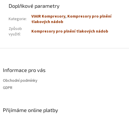
Doplňkové parametry
VIAIR Kompresory
,
Kompresory pro plnění
Kategorie
:
tlakových nádob
Způsob
Kompresory pro plnění tlakových nádob
využití
:
Z
á
p
a
Informace pro vás
t
Obchodní podmínky
í
GDPR
Přijímáme online platby