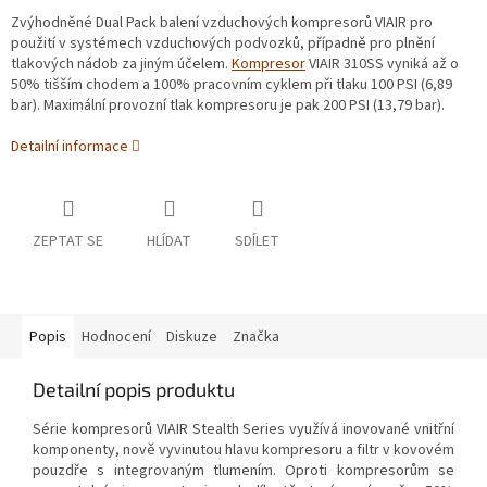
Zvýhodněné Dual Pack balení vzduchových kompresorů VIAIR pro
použití v systémech vzduchových podvozků, případně pro plnění
tlakových nádob za jiným účelem.
Kompresor
VIAIR 310SS vyniká až o
50% tišším chodem a 100% pracovním cyklem při tlaku 100 PSI (6,89
bar). Maximální provozní tlak kompresoru je pak 200 PSI (13,79 bar).
Detailní informace
ZEPTAT SE
HLÍDAT
SDÍLET
Popis
Hodnocení
Diskuze
Značka
Detailní popis produktu
Série kompresorů VIAIR Stealth Series využívá inovované vnitřní
komponenty, nově vyvinutou hlavu kompresoru a filtr v kovovém
pouzdře s integrovaným tlumením. Oproti kompresorům se