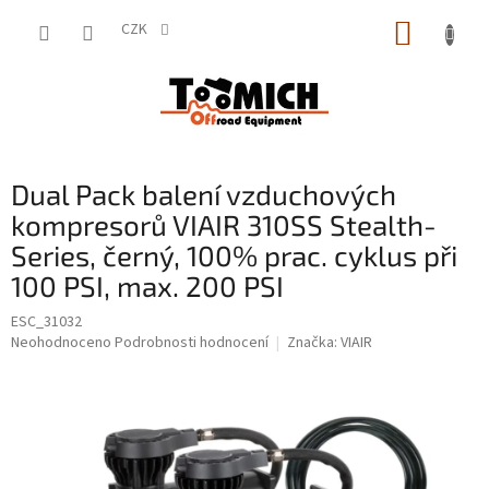
Přejít
NÁKUP
na
CZK
obsah
KOŠÍK
Dual Pack balení vzduchových
kompresorů VIAIR 310SS Stealth-
Series, černý, 100% prac. cyklus při
100 PSI, max. 200 PSI
ESC_31032
Průměrné
Neohodnoceno
Podrobnosti hodnocení
Značka:
VIAIR
hodnocení
produktu
je
0,0
z
5
hvězdiček.