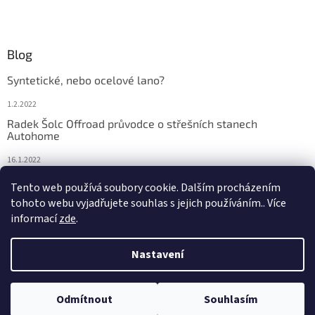
Blog
Syntetické, nebo ocelové lano?
1.2.2022
Radek Šolc Offroad průvodce o střešních stanech
Autohome
16.1.2022
Náhradní díly pro navijáky WARN
Tento web používá soubory cookie. Dalším procházením
tohoto webu vyjadřujete souhlas s jejich používáním.. Více
4.2.2021
informací
zde
.
Nastavení
Vytvořil Shoptet
Odmítnout
Souhlasím
Copyright 2026
TOOMICH 4x4 E-shop
. Všechna práva vyhrazena.