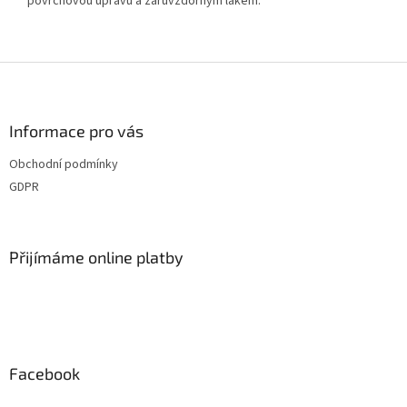
povrchovou úpravu a žáruvzdorným lakem.
Z
á
p
a
Informace pro vás
t
Obchodní podmínky
í
GDPR
Přijímáme online platby
Facebook