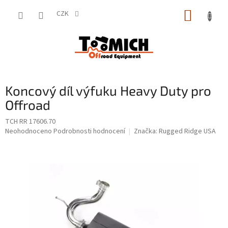
Přejít
NÁKUP
na
CZK
obsah
KOŠÍK
Koncový díl výfuku Heavy Duty pro
Offroad
TCH RR 17606.70
Průměrné
Neohodnoceno
Podrobnosti hodnocení
Značka:
Rugged Ridge USA
hodnocení
produktu
je
0,0
z
5
hvězdiček.