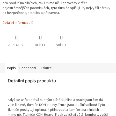
pro použití na silnících, tak i mimo ně. Testovány v těch
nejextrémnějších podmínkách, tyto tlumiče splňují i ty nejvyšší nároky
na bezpečnost, stabilitu a přilnavost.
Detailní informace
ZEPTAT SE
HLÍDAT
SDÍLET
Popis
Hodnocení
Diskuze
Detailní popis produktu
Když se asfalt stává nudným a štěrk, hlína a prach jsou čím dál
více lákavé, tlumiče KONI Heavy Truck jsou ideální volbou! Tyto
tlumiče poskytují optimální přilnavost a komfort na silnicích i
mimo ně. Tlumiče KONI Heavy Track zajišťují větší komfort, vyšší