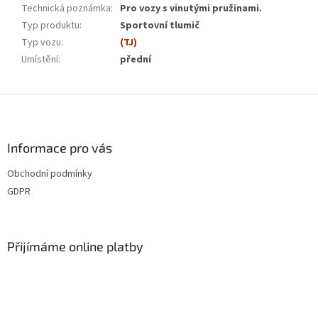
Technická poznámka
:
Pro vozy s vinutými pružinami.
Typ produktu
:
Sportovní tlumič
Typ vozu
:
(TJ)
Umístění
:
přední
Z
á
p
a
Informace pro vás
t
Obchodní podmínky
í
GDPR
Přijímáme online platby