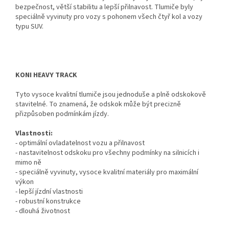
bezpečnost, větší stabilitu a lepší přilnavost. Tlumiče byly
speciálně vyvinuty pro vozy s pohonem všech čtyř kol a vozy
typu SUV.
KONI HEAVY TRACK
Tyto vysoce kvalitní tlumiče jsou jednoduše a plně odskokově
stavitelné. To znamená, že odskok může být precizně
přizpůsoben podmínkám jízdy.
Vlastnosti:
- optimální ovladatelnost vozu a přilnavost
- nastavitelnost odskoku pro všechny podmínky na silnicích i
mimo ně
- speciálně vyvinuty, vysoce kvalitní materiály pro maximální
výkon
- lepší jízdní vlastnosti
- robustní konstrukce
- dlouhá životnost