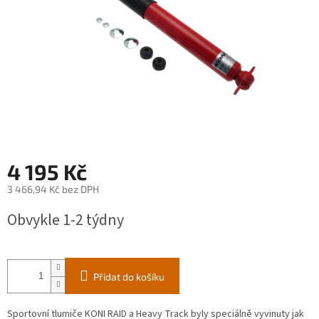
4 195 Kč
3 466,94 Kč bez DPH
Měrná
Obvykle 1-2 týdny
cena:
Přidat do košíku
Sportovní tlumiče KONI RAID a Heavy Track byly speciálně vyvinuty jak