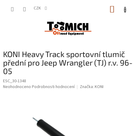
Přejít
NÁKUP
na
CZK
obsah
KOŠÍK
KONI Heavy Track sportovní tlumič
přední pro Jeep Wrangler (TJ) r.v. 96-
05
ESC_30-1348
Průměrné
Neohodnoceno
Podrobnosti hodnocení
Značka:
KONI
hodnocení
produktu
je
0,0
z
5
hvězdiček.