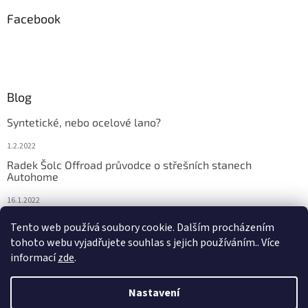
Facebook
Blog
Syntetické, nebo ocelové lano?
1.2.2022
Radek Šolc Offroad průvodce o střešních stanech
Autohome
16.1.2022
Náhradní díly pro navijáky WARN
Tento web používá soubory cookie. Dalším procházením
tohoto webu vyjadřujete souhlas s jejich používáním.. Více
4.2.2021
informací
zde
.
Nastavení
Vytvořil Shoptet