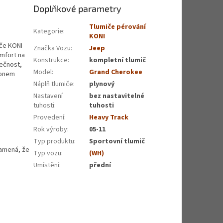
Doplňkové parametry
Tlumiče pérování
Kategorie
:
KONI
iče KONI
Značka Vozu
:
Jeep
omfort na
Konstrukce
:
kompletní tlumič
pečnost,
Model
:
Grand Cherokee
ohonem
Náplň tlumiče
:
plynový
Nastavení
bez nastavitelné
tuhosti
:
tuhosti
Provedení
:
Heavy Track
Rok výroby
:
05-11
Typ produktu
:
Sportovní tlumič
namená, že
Typ vozu
:
(WH)
Umístění
:
přední