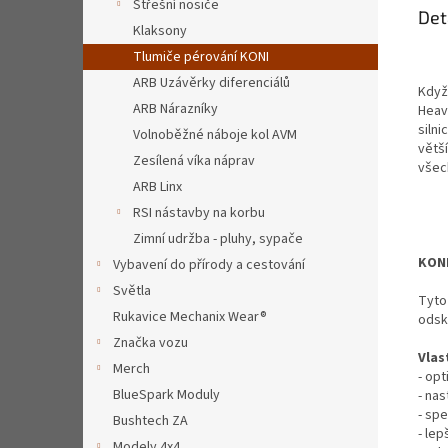
Střešní nosiče
Det
Klaksony
Tlumiče pérování KONI
ARB Uzávěrky diferenciálů
Když 
ARB Nárazníky
Heavy
silni
Volnoběžné náboje kol AVM
větší
Zesílená víka náprav
všech
ARB Linx
RSI nástavby na korbu
Zimní udržba - pluhy, sypače
KON
Vybavení do přírody a cestování
Světla
Tyto
Rukavice Mechanix Wear®
odsk
Značka vozu
Vlas
Merch
- opt
BlueSpark Moduly
- na
- spe
Bushtech ZA
- lep
Modely 4x4