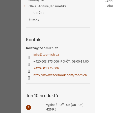
- ro
- dlo
Oleje, Aditiva, Kosmetika
Údržba
Značky
Kontakt
honza@toomich.cz
info
@
toomich.cz
+420 603 375 006 (PO-ČT: 09:00-17:00)
+420 603 375 006
http://www.facebook.com/toomich
Top 10 produktů
Vypínač - Off - On (On - On)
420 Kč