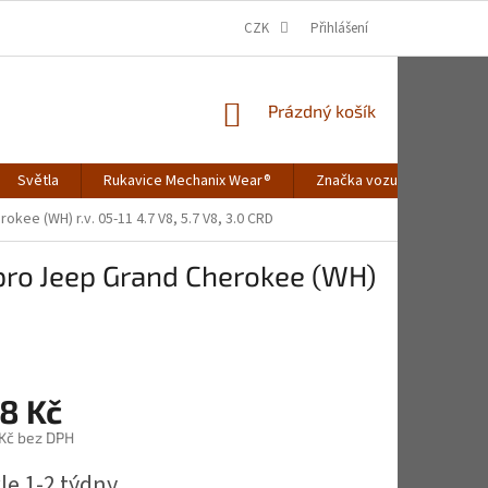
CZK
Přihlášení
NÁKUPNÍ
Prázdný košík
KOŠÍK
Světla
Rukavice Mechanix Wear®
Značka vozu
Merch
kee (WH) r.v. 05-11 4.7 V8, 5.7 V8, 3.0 CRD
 pro Jeep Grand Cherokee (WH)
8 Kč
 Kč bez DPH
le 1-2 týdny