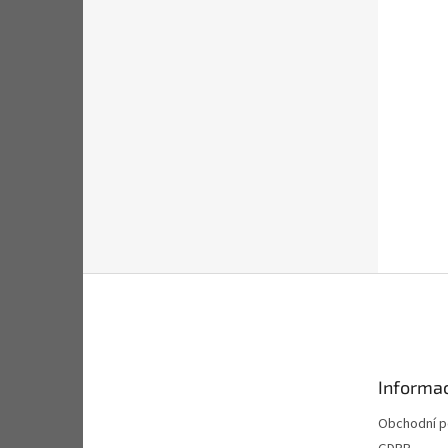
Z
á
p
a
t
Informac
í
Obchodní 