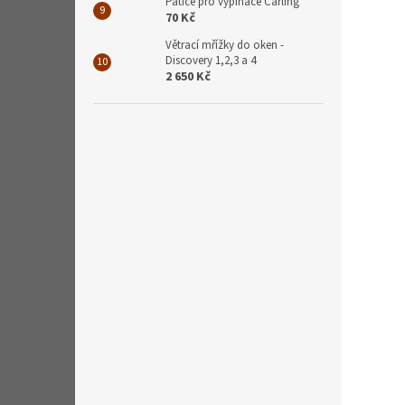
Patice pro vypínače Carling
70 Kč
Větrací mřížky do oken -
Discovery 1,2,3 a 4
2 650 Kč