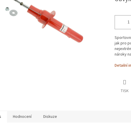
cena:
ek.
Sportovní
jak pro p
nejextrém
nároky na
Detailní 
TISK
s
Hodnocení
Diskuze