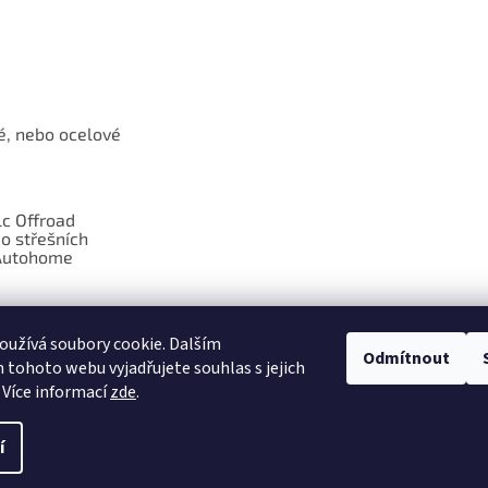
é, nebo ocelové
c Offroad
o střešních
Autohome
díly pro
 WARN
užívá soubory cookie. Dalším
Odmítnout
tohoto webu vyjadřujete souhlas s jejich
 Více informací
zde
.
í
razena.