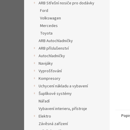
a
ARB Střešní nosiče pro dodávky
hvězdič
n
Ford
e
Volkswagen
l
Mercedes
Toyota
ARB Autochladničky
ARB příslušenství
Autochladničky
Navijáky
Vyprošťování
Kompresory
Uchycení nákladu a vybavení
Šuplíkové systémy
Nářadí
Vybavení interieru, přístroje
Popi
Elektro
Závěsná zařízení