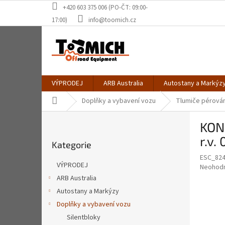
Přejít
+420 603 375 006 (PO-ČT: 09:00-
na
17:00)
info@toomich.cz
obsah
VÝPRODEJ
ARB Australia
Autostany a Markýz
Domů
Doplňky a vybavení vozu
Tlumiče pérován
P
KONI
o
Přeskočit
s
r.v.
Kategorie
kategorie
t
ESC_824
r
VÝPRODEJ
Průměr
Neohod
a
hodnoce
ARB Australia
n
produkt
Autostany a Markýzy
n
je
í
Doplňky a vybavení vozu
0,0
z
p
Silentbloky
5