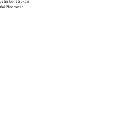
bustní konstrukce
uhá životnost