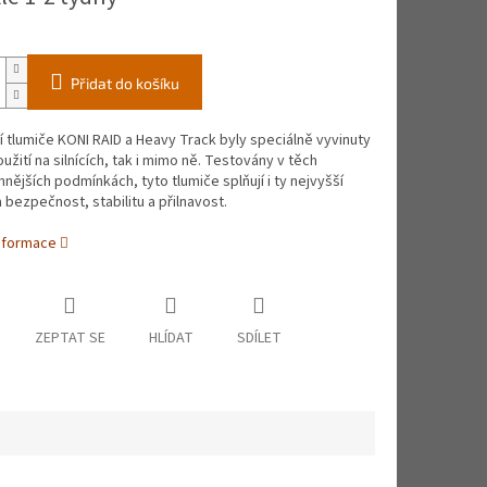
Přidat do košíku
 tlumiče KONI RAID a Heavy Track byly speciálně vyvinuty
oužití na silnících, tak i mimo ně. Testovány v těch
nějších podmínkách, tyto tlumiče splňují i ty nejvyšší
 bezpečnost, stabilitu a přilnavost.
informace
ZEPTAT SE
HLÍDAT
SDÍLET