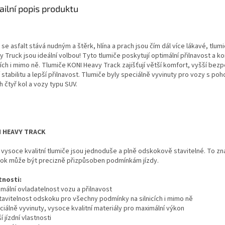
ailní popis produktu
se asfalt stává nudným a štěrk, hlína a prach jsou čím dál více lákavé, tlum
 Truck jsou ideální volbou! Tyto tlumiče poskytují optimální přilnavost a k
cích i mimo ně. Tlumiče KONI Heavy Track zajišťují větší komfort, vyšší bez
 stabilitu a lepší přilnavost. Tlumiče byly speciálně vyvinuty pro vozy s p
 čtyř kol a vozy typu SUV.
I HEAVY TRACK
 vysoce kvalitní tlumiče jsou jednoduše a plně odskokově stavitelné. To z
ok může být precizně přizpůsoben podmínkám jízdy.
tnosti:
imální ovladatelnost vozu a přilnavost
stavitelnost odskoku pro všechny podmínky na silnicích i mimo ně
ciálně vyvinuty, vysoce kvalitní materiály pro maximální výkon
ší jízdní vlastnosti