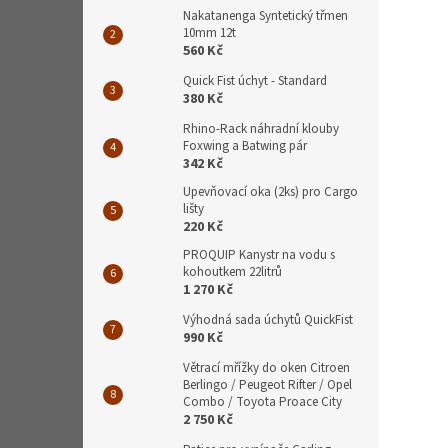
Nakatanenga Syntetický třmen
10mm 12t
560 Kč
Quick Fist úchyt - Standard
380 Kč
Rhino-Rack náhradní klouby
Foxwing a Batwing pár
342 Kč
Upevňovací oka (2ks) pro Cargo
lišty
220 Kč
PROQUIP Kanystr na vodu s
kohoutkem 22litrů
1 270 Kč
Výhodná sada úchytů QuickFist
990 Kč
Větrací mřížky do oken Citroen
Berlingo / Peugeot Rifter / Opel
Combo / Toyota Proace City
2 750 Kč