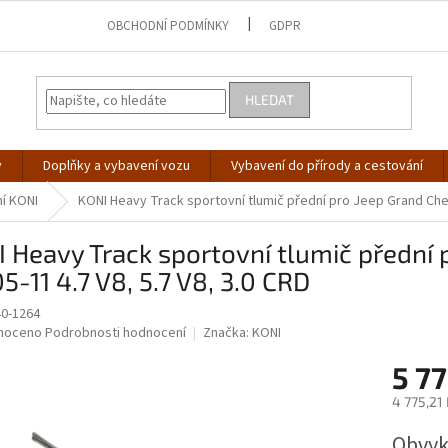
OBCHODNÍ PODMÍNKY
GDPR
HLEDAT
y
Doplňky a vybavení vozu
Vybavení do přírody a cestování
í KONI
KONI Heavy Track sportovní tlumič přední pro Jeep Grand Chero
 Heavy Track sportovní tlumič přední
 05-11 4.7 V8, 5.7 V8, 3.0 CRD
0-1264
né
noceno
Podrobnosti hodnocení
Značka:
KONI
ní
5 77
u
4 775,21
Měrná
Obvyk