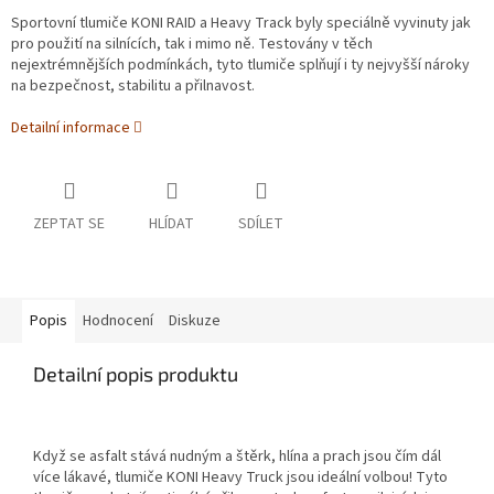
Sportovní tlumiče KONI RAID a Heavy Track byly speciálně vyvinuty jak
pro použití na silnících, tak i mimo ně. Testovány v těch
nejextrémnějších podmínkách, tyto tlumiče splňují i ty nejvyšší nároky
na bezpečnost, stabilitu a přilnavost.
Detailní informace
ZEPTAT SE
HLÍDAT
SDÍLET
Popis
Hodnocení
Diskuze
Detailní popis produktu
Když se asfalt stává nudným a štěrk, hlína a prach jsou čím dál
více lákavé, tlumiče KONI Heavy Truck jsou ideální volbou! Tyto