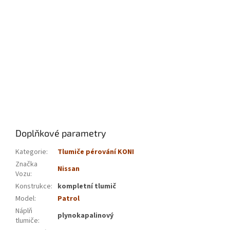
Doplňkové parametry
Kategorie
:
Tlumiče pérování KONI
Značka
Nissan
Vozu
:
Konstrukce
:
kompletní tlumič
Model
:
Patrol
Náplň
plynokapalinový
tlumiče
: