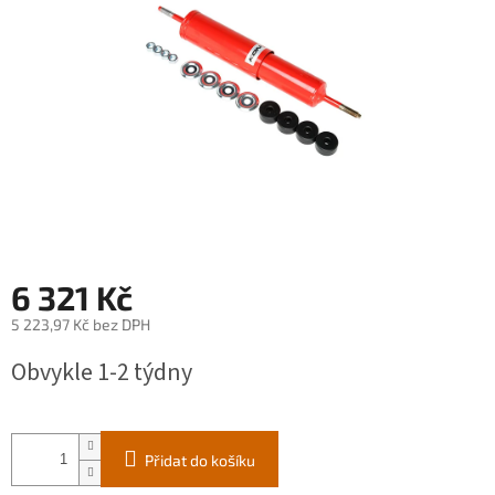
6 321 Kč
5 223,97 Kč bez DPH
Měrná
Obvykle 1-2 týdny
cena:
Přidat do košíku