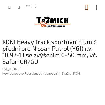
Přejít
NÁKUP
na
CZK
obsah
KOŠÍK
KONI Heavy Track sportovní tlumič
přední pro Nissan Patrol (Y61) r.v.
10.97-13 se zvýšením 0-50 mm, vč.
Safari GR/GU
ESC_88-1686
Průměrné
Neohodnoceno
Podrobnosti hodnocení
Značka:
KONI
hodnocení
produktu
je
0,0
z
5
hvězdiček.