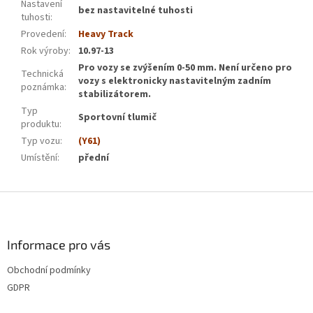
Nastavení
bez nastavitelné tuhosti
tuhosti
:
Provedení
:
Heavy Track
Rok výroby
:
10.97-13
Pro vozy se zvýšením 0-50 mm. Není určeno pro
Technická
vozy s elektronicky nastavitelným zadním
poznámka
:
stabilizátorem.
Typ
Sportovní tlumič
produktu
:
Typ vozu
:
(Y61)
Umístění
:
přední
Z
á
p
a
Informace pro vás
t
Obchodní podmínky
í
GDPR