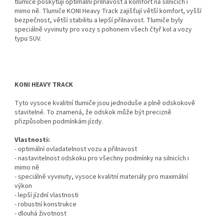
tlumiče poskytují optimální přilnavost a komfort na silnicích i
mimo ně. Tlumiče KONI Heavy Track zajišťují větší komfort, vyšší
bezpečnost, větší stabilitu a lepší přilnavost. Tlumiče byly
speciálně vyvinuty pro vozy s pohonem všech čtyř kol a vozy
typu SUV.
KONI HEAVY TRACK
Tyto vysoce kvalitní tlumiče jsou jednoduše a plně odskokově
stavitelné. To znamená, že odskok může být precizně
přizpůsoben podmínkám jízdy.
Vlastnosti:
- optimální ovladatelnost vozu a přilnavost
- nastavitelnost odskoku pro všechny podmínky na silnicích i
mimo ně
- speciálně vyvinuty, vysoce kvalitní materiály pro maximální
výkon
- lepší jízdní vlastnosti
- robustní konstrukce
- dlouhá životnost