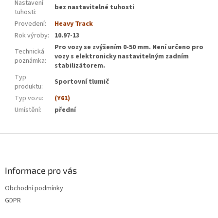
Nastavení
bez nastavitelné tuhosti
tuhosti
:
Provedení
:
Heavy Track
Rok výroby
:
10.97-13
Pro vozy se zvýšením 0-50 mm. Není určeno pro
Technická
vozy s elektronicky nastavitelným zadním
poznámka
:
stabilizátorem.
Typ
Sportovní tlumič
produktu
:
Typ vozu
:
(Y61)
Umístění
:
přední
Z
á
p
a
Informace pro vás
t
Obchodní podmínky
í
GDPR