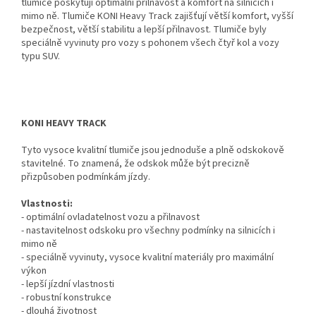
tlumiče poskytují optimální přilnavost a komfort na silnicích i
mimo ně. Tlumiče KONI Heavy Track zajišťují větší komfort, vyšší
bezpečnost, větší stabilitu a lepší přilnavost. Tlumiče byly
speciálně vyvinuty pro vozy s pohonem všech čtyř kol a vozy
typu SUV.
KONI HEAVY TRACK
Tyto vysoce kvalitní tlumiče jsou jednoduše a plně odskokově
stavitelné. To znamená, že odskok může být precizně
přizpůsoben podmínkám jízdy.
Vlastnosti:
- optimální ovladatelnost vozu a přilnavost
- nastavitelnost odskoku pro všechny podmínky na silnicích i
mimo ně
- speciálně vyvinuty, vysoce kvalitní materiály pro maximální
výkon
- lepší jízdní vlastnosti
- robustní konstrukce
- dlouhá životnost