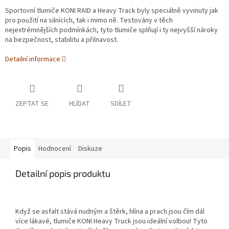
Sportovní tlumiče KONI RAID a Heavy Track byly speciálně vyvinuty jak
pro použití na silnících, tak i mimo ně. Testovány v těch
nejextrémnějších podmínkách, tyto tlumiče splňují i ty nejvyšší nároky
na bezpečnost, stabilitu a přilnavost.
Detailní informace
ZEPTAT SE
HLÍDAT
SDÍLET
Popis
Hodnocení
Diskuze
Detailní popis produktu
Když se asfalt stává nudným a štěrk, hlína a prach jsou čím dál
více lákavé, tlumiče KONI Heavy Truck jsou ideální volbou! Tyto