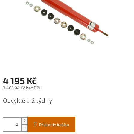
4 195 Kč
3 466,94 Kč bez DPH
Měrná
Obvykle 1-2 týdny
cena:
Přidat do košíku