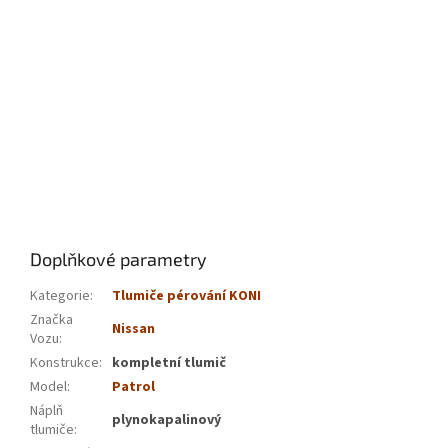
Doplňkové parametry
Kategorie
:
Tlumiče pérování KONI
Značka
Nissan
Vozu
:
Konstrukce
:
kompletní tlumič
Model
:
Patrol
Náplň
plynokapalinový
tlumiče
: