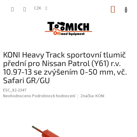
Přejít
NÁKUP
na
CZK
obsah
KOŠÍK
KONI Heavy Track sportovní tlumič
přední pro Nissan Patrol (Y61) r.v.
10.97-13 se zvýšením 0-50 mm, vč.
Safari GR/GU
ESC_82-2347
Průměrné
Neohodnoceno
Podrobnosti hodnocení
Značka:
KONI
hodnocení
produktu
je
0,0
z
5
hvězdiček.