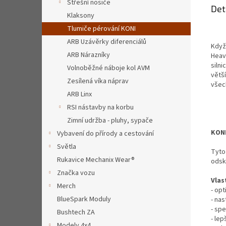
Střešní nosiče
Det
Klaksony
Tlumiče pérování KONI
ARB Uzávěrky diferenciálů
Když 
ARB Nárazníky
Heavy
silni
Volnoběžné náboje kol AVM
větší
Zesílená víka náprav
všech
ARB Linx
RSI nástavby na korbu
Zimní udržba - pluhy, sypače
KON
Vybavení do přírody a cestování
Světla
Tyto
Rukavice Mechanix Wear®
odsk
Značka vozu
Vlas
Merch
- opt
BlueSpark Moduly
- na
- spe
Bushtech ZA
- lep
Modely 4x4