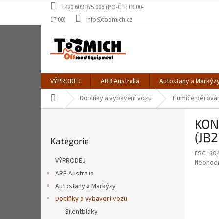
Přejít
+420 603 375 006 (PO-ČT: 09:00-
na
17:00)
info@toomich.cz
obsah
VÝPRODEJ
ARB Australia
Autostany a Markýz
Domů
Doplňky a vybavení vozu
Tlumiče pérován
P
KONI
o
Přeskočit
s
(JB
Kategorie
kategorie
t
ESC_804
r
VÝPRODEJ
Průměr
Neohod
a
hodnoce
ARB Australia
n
produkt
Autostany a Markýzy
n
je
í
Doplňky a vybavení vozu
0,0
z
p
Silentbloky
5