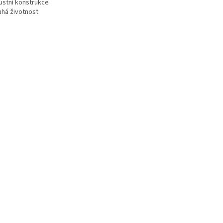
bustní konstrukce
uhá životnost