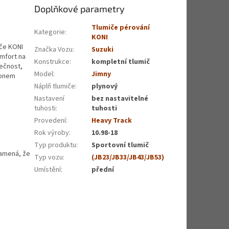
Doplňkové parametry
Tlumiče pérování
Kategorie
:
KONI
iče KONI
Značka Vozu
:
Suzuki
omfort na
Konstrukce
:
kompletní tlumič
pečnost,
Model
:
Jimny
ohonem
Náplň tlumiče
:
plynový
Nastavení
bez nastavitelné
tuhosti
:
tuhosti
Provedení
:
Heavy Track
Rok výroby
:
10.98-18
Typ produktu
:
Sportovní tlumič
namená, že
Typ vozu
:
(JB23/JB33/JB43/JB53)
Umístění
:
přední