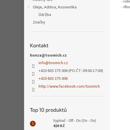
- ro
- dlo
Oleje, Aditiva, Kosmetika
Údržba
Značky
Kontakt
honza@toomich.cz
info
@
toomich.cz
+420 603 375 006 (PO-ČT: 09:00-17:00)
+420 603 375 006
http://www.facebook.com/toomich
Top 10 produktů
Vypínač - Off - On (On - On)
420 Kč