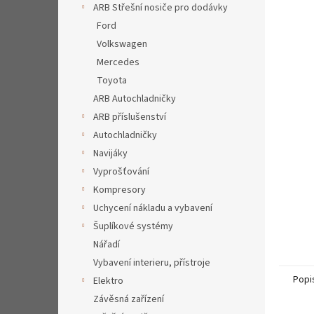
a
ARB Střešní nosiče pro dodávky
hvězdič
n
Ford
e
Volkswagen
l
Mercedes
Toyota
ARB Autochladničky
ARB příslušenství
Autochladničky
Navijáky
Vyprošťování
Kompresory
Uchycení nákladu a vybavení
Šuplíkové systémy
Nářadí
Vybavení interieru, přístroje
Popi
Elektro
Závěsná zařízení