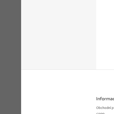
Z
á
p
a
t
Informac
í
Obchodní 