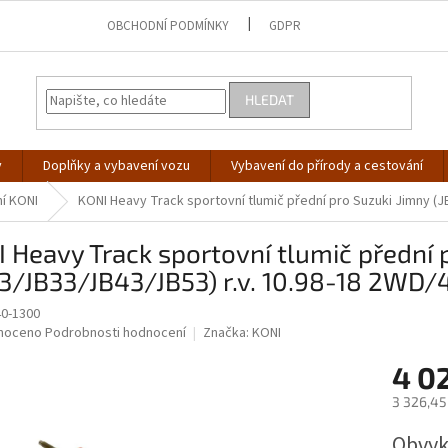
OBCHODNÍ PODMÍNKY
GDPR
HLEDAT
y
Doplňky a vybavení vozu
Vybavení do přírody a cestování
í KONI
KONI Heavy Track sportovní tlumič přední pro Suzuki Jimny (
 Heavy Track sportovní tlumič přední 
23/JB33/JB43/JB53) r.v. 10.98-18 2WD
0-1300
né
noceno
Podrobnosti hodnocení
Značka:
KONI
ní
4 0
u
3 326,45
Měrná
Obvyk