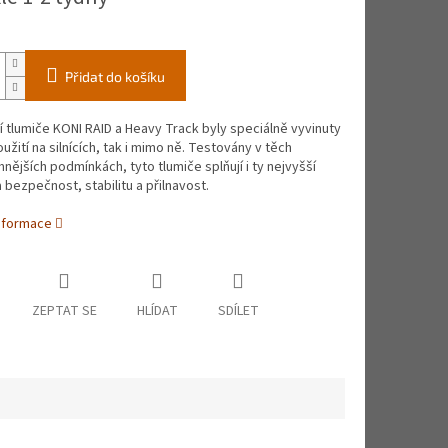
Přidat do košíku
 tlumiče KONI RAID a Heavy Track byly speciálně vyvinuty
oužití na silnících, tak i mimo ně. Testovány v těch
nějších podmínkách, tyto tlumiče splňují i ty nejvyšší
 bezpečnost, stabilitu a přilnavost.
informace
ZEPTAT SE
HLÍDAT
SDÍLET