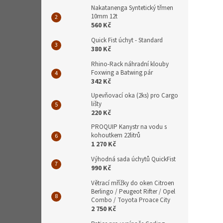
Nakatanenga Syntetický třmen
10mm 12t
560 Kč
Quick Fist úchyt - Standard
380 Kč
Rhino-Rack náhradní klouby
Foxwing a Batwing pár
342 Kč
Upevňovací oka (2ks) pro Cargo
lišty
220 Kč
PROQUIP Kanystr na vodu s
kohoutkem 22litrů
1 270 Kč
Výhodná sada úchytů QuickFist
990 Kč
Větrací mřížky do oken Citroen
Berlingo / Peugeot Rifter / Opel
Combo / Toyota Proace City
2 750 Kč