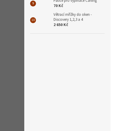
Patice pro vypínače Carling
70 Kč
Větrací mřížky do oken -
Discovery 1,2,3 a 4
2 650 Kč