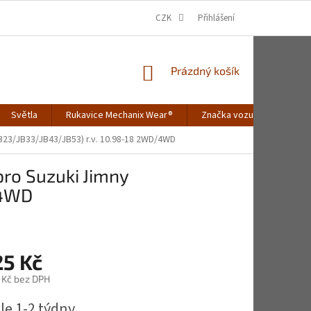
CZK
Přihlášení
NÁKUPNÍ
Prázdný košík
KOŠÍK
Světla
Rukavice Mechanix Wear®
Značka vozu
Merch
JB23/JB33/JB43/JB53) r.v. 10.98-18 2WD/4WD
pro Suzuki Jimny
/4WD
25 Kč
 Kč bez DPH
le 1-2 týdny