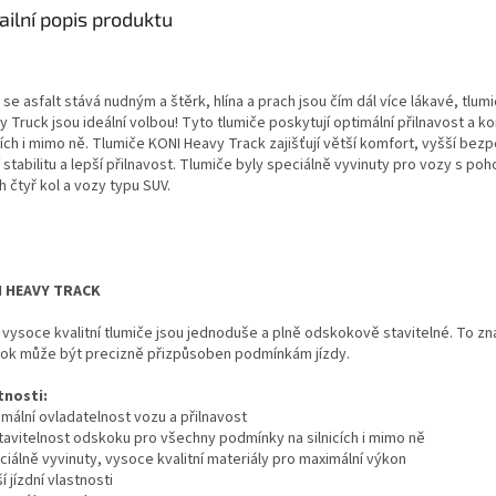
ailní popis produktu
se asfalt stává nudným a štěrk, hlína a prach jsou čím dál více lákavé, tlum
 Truck jsou ideální volbou! Tyto tlumiče poskytují optimální přilnavost a k
cích i mimo ně. Tlumiče KONI Heavy Track zajišťují větší komfort, vyšší bez
 stabilitu a lepší přilnavost. Tlumiče byly speciálně vyvinuty pro vozy s p
 čtyř kol a vozy typu SUV.
I HEAVY TRACK
 vysoce kvalitní tlumiče jsou jednoduše a plně odskokově stavitelné. To z
ok může být precizně přizpůsoben podmínkám jízdy.
tnosti:
imální ovladatelnost vozu a přilnavost
stavitelnost odskoku pro všechny podmínky na silnicích i mimo ně
ciálně vyvinuty, vysoce kvalitní materiály pro maximální výkon
ší jízdní vlastnosti