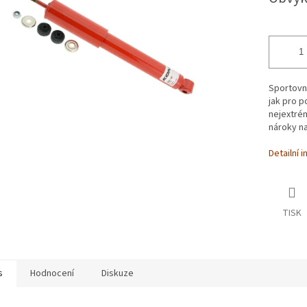
cena:
ek.
Sportovní
jak pro p
nejextrém
nároky na
Detailní 
TISK
s
Hodnocení
Diskuze