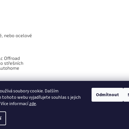
é, nebo ocelové
c Offroad
o střešních
Autohome
díly pro
 WARN
užívá soubory cookie. Dalším
Odmítnout
tohoto webu vyjadřujete souhlas s jejich
 Více informací
zde
.
í
razena.