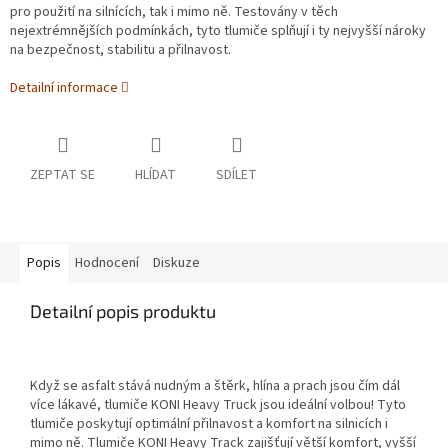
pro použití na silnících, tak i mimo ně. Testovány v těch
nejextrémnějších podmínkách, tyto tlumiče splňují i ty nejvyšší nároky
na bezpečnost, stabilitu a přilnavost.
Detailní informace
ZEPTAT SE
HLÍDAT
SDÍLET
Popis
Hodnocení
Diskuze
Detailní popis produktu
Když se asfalt stává nudným a štěrk, hlína a prach jsou čím dál
více lákavé, tlumiče KONI Heavy Truck jsou ideální volbou! Tyto
tlumiče poskytují optimální přilnavost a komfort na silnicích i
mimo ně. Tlumiče KONI Heavy Track zajišťují větší komfort, vyšší