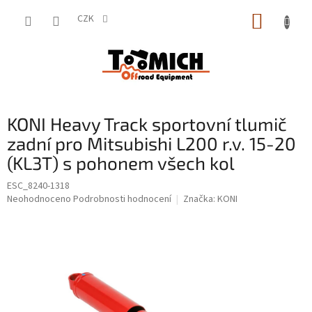
Přejít
NÁKUP
na
CZK
obsah
KOŠÍK
KONI Heavy Track sportovní tlumič
zadní pro Mitsubishi L200 r.v. 15-20
(KL3T) s pohonem všech kol
ESC_8240-1318
Průměrné
Neohodnoceno
Podrobnosti hodnocení
Značka:
KONI
hodnocení
produktu
je
0,0
z
5
hvězdiček.