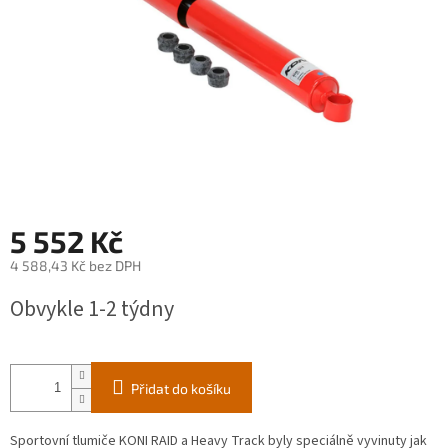
5 552 Kč
4 588,43 Kč bez DPH
Měrná
Obvykle 1-2 týdny
cena:
Přidat do košíku
Sportovní tlumiče KONI RAID a Heavy Track byly speciálně vyvinuty jak