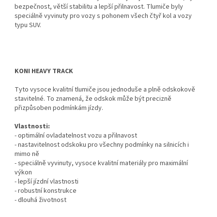
bezpečnost, větší stabilitu a lepší přilnavost. Tlumiče byly
speciálně vyvinuty pro vozy s pohonem všech čtyř kol a vozy
typu SUV.
KONI HEAVY TRACK
Tyto vysoce kvalitní tlumiče jsou jednoduše a plně odskokově
stavitelné. To znamená, že odskok může být precizně
přizpůsoben podmínkám jízdy.
Vlastnosti:
- optimální ovladatelnost vozu a přilnavost
- nastavitelnost odskoku pro všechny podmínky na silnicích i
mimo ně
- speciálně vyvinuty, vysoce kvalitní materiály pro maximální
výkon
- lepší jízdní vlastnosti
- robustní konstrukce
- dlouhá životnost