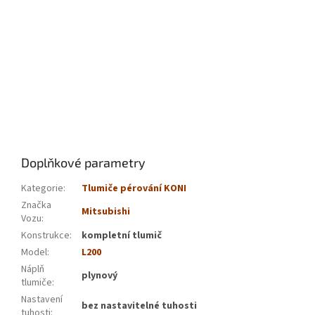
Doplňkové parametry
Kategorie
:
Tlumiče pérování KONI
Značka
Mitsubishi
Vozu
:
Konstrukce
:
kompletní tlumič
Model
:
L200
Náplň
plynový
tlumiče
:
Nastavení
bez nastavitelné tuhosti
tuhosti
: