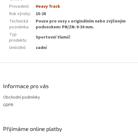
Provedení
:
Heavy Track
Rok výroby
:
15-20
Technická
Pouze pro vozy s originálním nebo zvýšeným
poznámka
:
podvozkem: PN/ZN: 0-30 mm.
Typ
Sportovní tlumič
produktu
:
Umístění
:
zadní
Z
á
p
a
Informace pro vás
t
Obchodní podmínky
í
GDPR
Přijímáme online platby