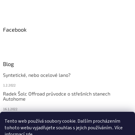
Facebook
Blog
Syntetické, nebo ocelové lano?
1.2.2022
Radek Šolc Offroad průvodce o střešních stanech
Autohome
16.1.2022
Náhradní díly pro navijáky WARN
Tento web používá soubory cookie. Dalším procházením
tohoto webu vyjadřujete souhlas s jejich používáním.. Více
4.2.2021
informací
zde
.