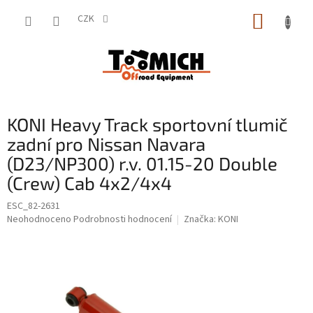
Přejít
NÁKUP
na
CZK
obsah
KOŠÍK
KONI Heavy Track sportovní tlumič
zadní pro Nissan Navara
(D23/NP300) r.v. 01.15-20 Double
(Crew) Cab 4x2/4x4
ESC_82-2631
Průměrné
Neohodnoceno
Podrobnosti hodnocení
Značka:
KONI
hodnocení
produktu
je
0,0
z
5
hvězdiček.