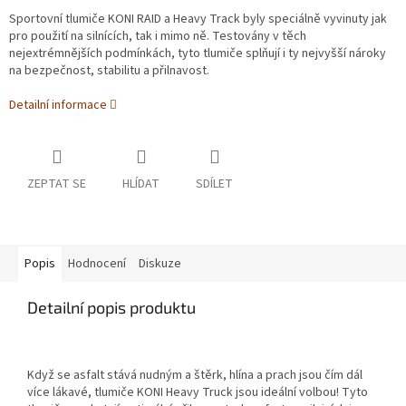
Sportovní tlumiče KONI RAID a Heavy Track byly speciálně vyvinuty jak
pro použití na silnících, tak i mimo ně. Testovány v těch
nejextrémnějších podmínkách, tyto tlumiče splňují i ty nejvyšší nároky
na bezpečnost, stabilitu a přilnavost.
Detailní informace
ZEPTAT SE
HLÍDAT
SDÍLET
Popis
Hodnocení
Diskuze
Detailní popis produktu
Když se asfalt stává nudným a štěrk, hlína a prach jsou čím dál
více lákavé, tlumiče KONI Heavy Truck jsou ideální volbou! Tyto