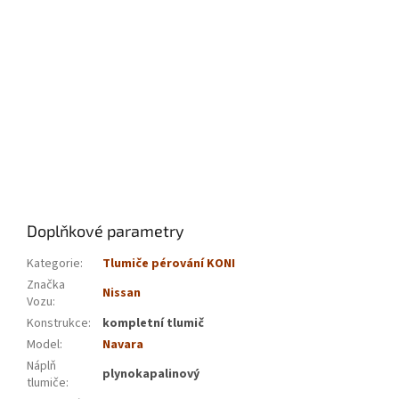
Doplňkové parametry
Kategorie
:
Tlumiče pérování KONI
Značka
Nissan
Vozu
:
Konstrukce
:
kompletní tlumič
Model
:
Navara
Náplň
plynokapalinový
tlumiče
: