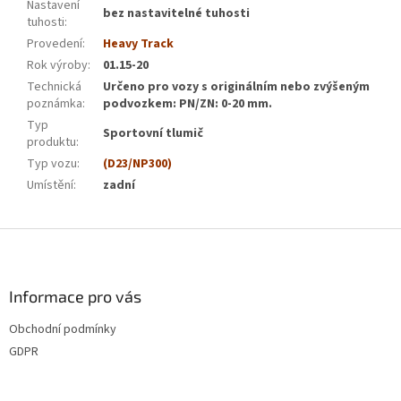
Nastavení
bez nastavitelné tuhosti
tuhosti
:
Provedení
:
Heavy Track
Rok výroby
:
01.15-20
Technická
Určeno pro vozy s originálním nebo zvýšeným
poznámka
:
podvozkem: PN/ZN: 0-20 mm.
Typ
Sportovní tlumič
produktu
:
Typ vozu
:
(D23/NP300)
Umístění
:
zadní
Z
á
p
a
Informace pro vás
t
Obchodní podmínky
í
GDPR