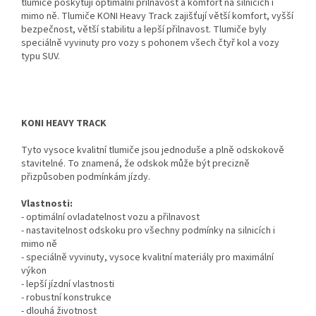
tlumiče poskytují optimální přilnavost a komfort na silnicích i
mimo ně. Tlumiče KONI Heavy Track zajišťují větší komfort, vyšší
bezpečnost, větší stabilitu a lepší přilnavost. Tlumiče byly
speciálně vyvinuty pro vozy s pohonem všech čtyř kol a vozy
typu SUV.
KONI HEAVY TRACK
Tyto vysoce kvalitní tlumiče jsou jednoduše a plně odskokově
stavitelné. To znamená, že odskok může být precizně
přizpůsoben podmínkám jízdy.
Vlastnosti:
- optimální ovladatelnost vozu a přilnavost
- nastavitelnost odskoku pro všechny podmínky na silnicích i
mimo ně
- speciálně vyvinuty, vysoce kvalitní materiály pro maximální
výkon
- lepší jízdní vlastnosti
- robustní konstrukce
- dlouhá životnost