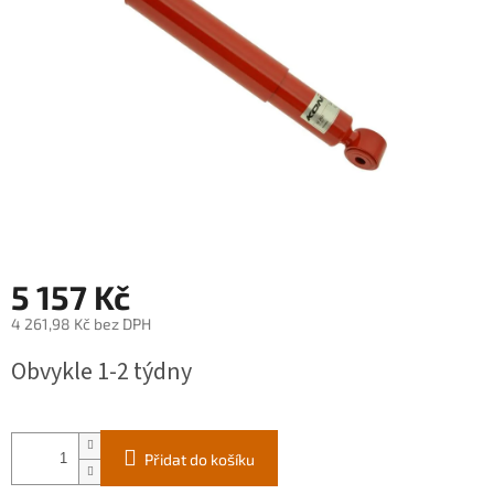
5 157 Kč
4 261,98 Kč bez DPH
Měrná
Obvykle 1-2 týdny
cena:
Přidat do košíku