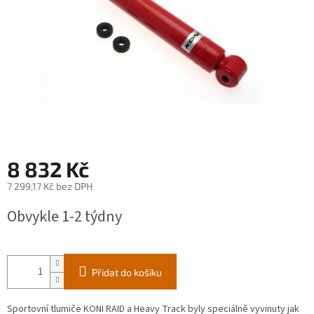
8 832 Kč
7 299,17 Kč bez DPH
Měrná
Obvykle 1-2 týdny
cena:
Přidat do košíku
Sportovní tlumiče KONI RAID a Heavy Track byly speciálně vyvinuty jak