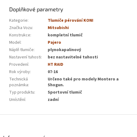
Doplňkové parametry
Kategorie
:
Tlumiče pérování KONI
Značka Vozu
:
Mitsubishi
Konstrukce
:
kompletní tlumič
Model
:
Pajero
Náplň tlumiče
:
plynokapalinový
Nastavení tuhosti
:
bez nastavitelné tuhosti
Provedení
:
HT RAID
Rok výroby
:
07-16
Technická
Určeno také pro modely Montero a
poznámka
:
Shogun.
Typ produktu
:
Sportovní tlumič
Umístění
:
zadní
Z
á
p