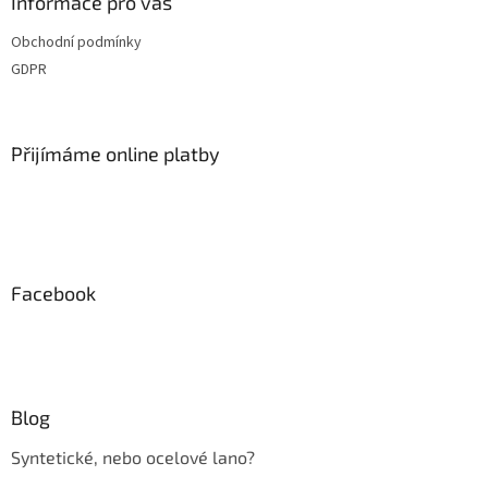
a
Informace pro vás
t
Obchodní podmínky
í
GDPR
Přijímáme online platby
Facebook
Blog
Syntetické, nebo ocelové lano?