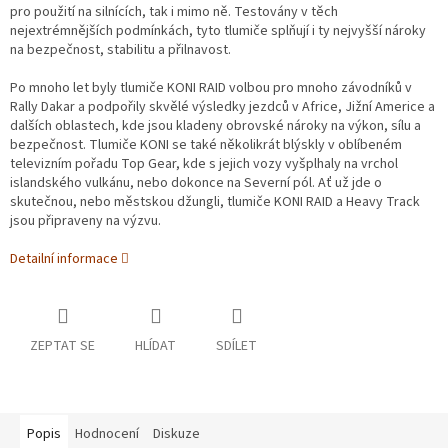
pro použití na silnících, tak i mimo ně. Testovány v těch
nejextrémnějších podmínkách, tyto tlumiče splňují i ty nejvyšší nároky
na bezpečnost, stabilitu a přilnavost.
Po mnoho let byly tlumiče KONI RAID volbou pro mnoho závodníků v
Rally Dakar a podpořily skvělé výsledky jezdců v Africe, Jižní Americe a
dalších oblastech, kde jsou kladeny obrovské nároky na výkon, sílu a
bezpečnost. Tlumiče KONI se také několikrát blýskly v oblíbeném
televizním pořadu Top Gear, kde s jejich vozy vyšplhaly na vrchol
islandského vulkánu, nebo dokonce na Severní pól. Ať už jde o
skutečnou, nebo městskou džungli, tlumiče KONI RAID a Heavy Track
jsou připraveny na výzvu.
Detailní informace
ZEPTAT SE
HLÍDAT
SDÍLET
Popis
Hodnocení
Diskuze