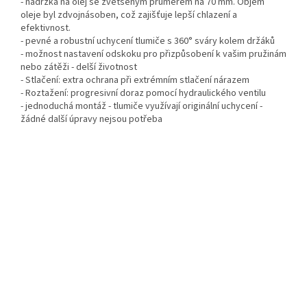
- nádržka na olej se zvětšeným průměrem na 70 mm. Objem
oleje byl zdvojnásoben, což zajišťuje lepší chlazení a
efektivnost.
- pevné a robustní uchycení tlumiče s 360° sváry kolem držáků
- možnost nastavení odskoku pro přizpůsobení k vašim pružinám
nebo zátěži - delší životnost
- Stlačení: extra ochrana při extrémním stlačení nárazem
- Roztažení: progresivní doraz pomocí hydraulického ventilu
- jednoduchá montáž - tlumiče využívají originální uchycení -
žádné další úpravy nejsou potřeba