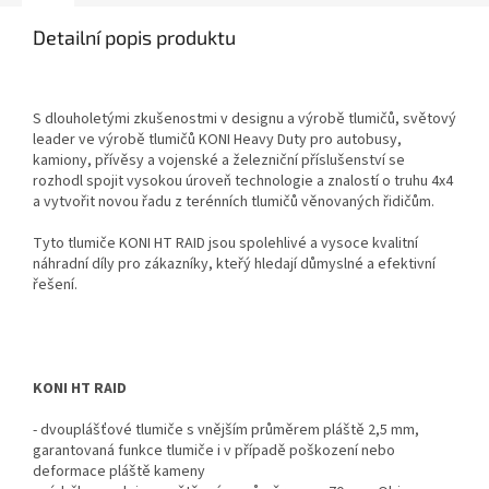
Detailní popis produktu
S dlouholetými zkušenostmi v designu a výrobě tlumičů, světový
leader ve výrobě tlumičů KONI Heavy Duty pro autobusy,
kamiony, přívěsy a vojenské a železniční příslušenství se
rozhodl spojit vysokou úroveň technologie a znalostí o truhu 4x4
a vytvořit novou řadu z terénních tlumičů věnovaných řidičům.
Tyto tlumiče KONI HT RAID jsou spolehlivé a vysoce kvalitní
náhradní díly pro zákazníky, kteřý hledají důmyslné a efektivní
řešení.
KONI HT RAID
- dvouplášťové tlumiče s vnějším průměrem pláště 2,5 mm,
garantovaná funkce tlumiče i v případě poškození nebo
deformace pláště kameny