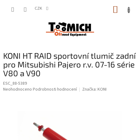
Přejít
NÁKUP
na
CZK
obsah
KOŠÍK
KONI HT RAID sportovní tlumič zadní
pro Mitsubishi Pajero r.v. 07-16 série
V80 a V90
ESC_88-5389
Průměrné
Neohodnoceno
Podrobnosti hodnocení
Značka:
KONI
hodnocení
produktu
je
0,0
z
5
hvězdiček.