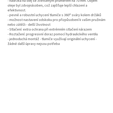
- nádržka na olej se zvětšeným průměrem na 70 mm. Objem
oleje byl zdvojnásoben, což zajišťuje lepší chlazení a
efektivnost.
- pevné a robustní uchycení tlumiče s 360° sváry kolem držáků
- možnost nastavení odskoku pro přizpůsobení k vašim pružinám
nebo zátěži - delší životnost
- Stlačení: extra ochrana při extrémním stlačení nárazem
- Roztažení: progresivní doraz pomocí hydraulického ventilu
- jednoduchá montáž - tlumiče využívají originální uchycení -
žádné další úpravy nejsou potřeba