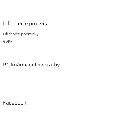
Z
á
p
a
Informace pro vás
t
Obchodní podmínky
í
GDPR
Přijímáme online platby
Facebook