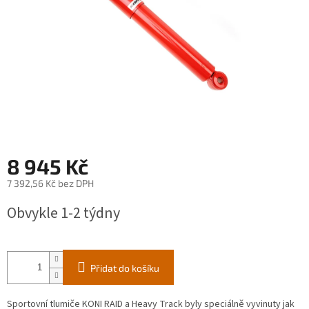
8 945 Kč
7 392,56 Kč bez DPH
Měrná
Obvykle 1-2 týdny
cena:
Přidat do košíku
Sportovní tlumiče KONI RAID a Heavy Track byly speciálně vyvinuty jak