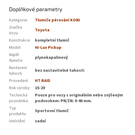
Doplňkové parametry
Kategorie
:
Tlumiče pérování KONI
Značka
Toyota
Vozu
:
Konstrukce
:
kompletní tlumič
Model
:
Hi-Lux Pickup
Náplň
plynokapalinový
tlumiče
:
Nastavení
bez nastavitelné tuhosti
tuhosti
:
Provedení
:
HT RAID
Rok výroby
:
15-20
Technická
Pouze pro vozy s originálním nebo zvýšeným
poznámka
:
podvozkem: PN/ZN: 0-40 mm.
Typ
Sportovní tlumič
produktu
:
Umístění
:
zadní