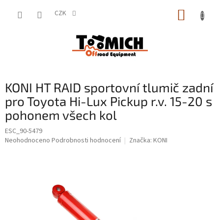
Přejít
NÁKUP
na
CZK
obsah
KOŠÍK
KONI HT RAID sportovní tlumič zadní
pro Toyota Hi-Lux Pickup r.v. 15-20 s
pohonem všech kol
ESC_90-5479
Průměrné
Neohodnoceno
Podrobnosti hodnocení
Značka:
KONI
hodnocení
produktu
je
0,0
z
5
hvězdiček.