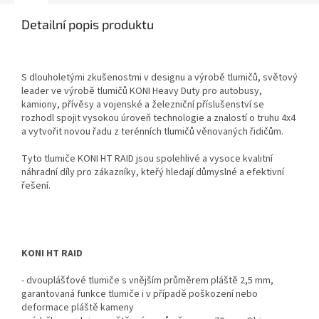
Detailní popis produktu
S dlouholetými zkušenostmi v designu a výrobě tlumičů, světový
leader ve výrobě tlumičů KONI Heavy Duty pro autobusy,
kamiony, přívěsy a vojenské a železniční příslušenství se
rozhodl spojit vysokou úroveň technologie a znalostí o truhu 4x4
a vytvořit novou řadu z terénních tlumičů věnovaných řidičům.
Tyto tlumiče KONI HT RAID jsou spolehlivé a vysoce kvalitní
náhradní díly pro zákazníky, kteřý hledají důmyslné a efektivní
řešení.
KONI HT RAID
- dvouplášťové tlumiče s vnějším průměrem pláště 2,5 mm,
garantovaná funkce tlumiče i v případě poškození nebo
deformace pláště kameny