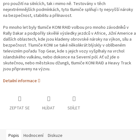
pro použití na silnících, tak i mimo ně. Testovány v těch
nejextrémnějších podmínkách, tyto tlumiče splňují i ty nejvyšší nároky
na bezpečnost, stabilitu a přilnavost.
Po mnoho let byly tlumiče KONI RAID volbou pro mnoho závodníků v
Rally Dakar a podpořily skvělé výsledky jezdců v Africe, Jižní Americe a
dalších oblastech, kde jsou kladeny obrovské nároky na výkon, sílu a
bezpečnost. Tlumiče KONI se také několikrát blýskly v oblíbeném
televizním pořadu Top Gear, kde s jejich vozy vyšplhaly na vrchol
islandského vulkánu, nebo dokonce na Severní pól. Ať už jde o
skutečnou, nebo městskou džungli, tlumiče KONI RAID a Heavy Track
jsou připraveny na výzvu.
Detailní informace
ZEPTAT SE
HLÍDAT
SDÍLET
Popis
Hodnocení
Diskuze