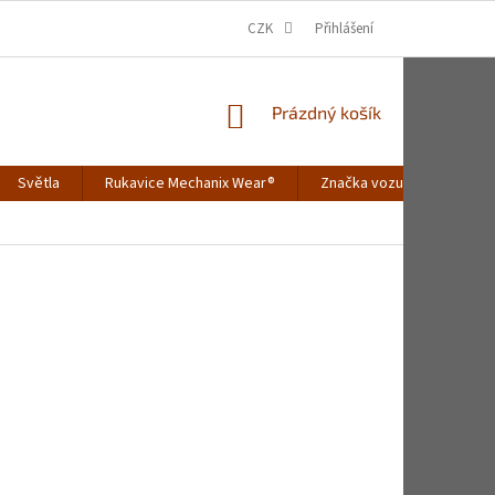
CZK
Přihlášení
NÁKUPNÍ
Prázdný košík
KOŠÍK
Světla
Rukavice Mechanix Wear®
Značka vozu
Merch