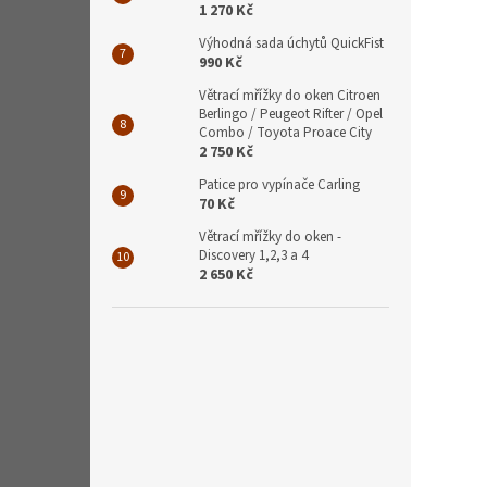
1 270 Kč
Výhodná sada úchytů QuickFist
990 Kč
Větrací mřížky do oken Citroen
Berlingo / Peugeot Rifter / Opel
Combo / Toyota Proace City
2 750 Kč
Patice pro vypínače Carling
70 Kč
Větrací mřížky do oken -
Discovery 1,2,3 a 4
2 650 Kč