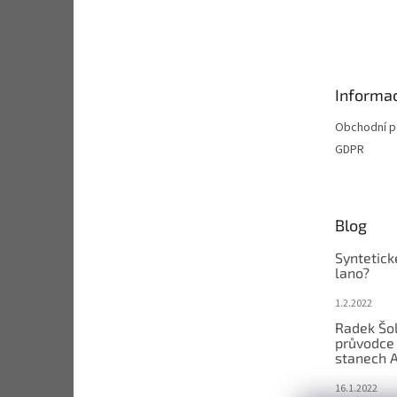
Z
á
p
a
t
Informac
í
Obchodní 
GDPR
Blog
Syntetick
lano?
1.2.2022
Radek Šol
průvodce 
stanech 
16.1.2022