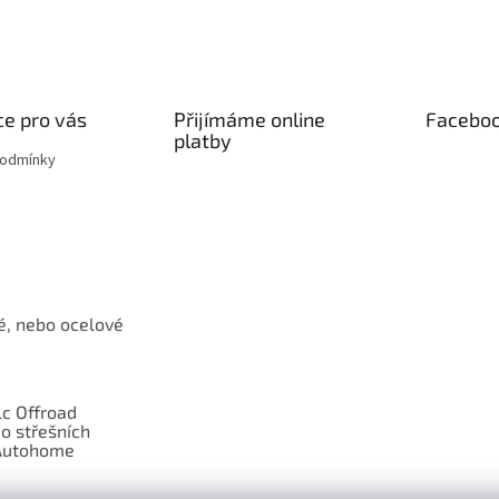
e pro vás
Přijímáme online
Facebo
platby
podmínky
é, nebo ocelové
c Offroad
o střešních
Autohome