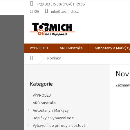
Přejít
+420 603 375 006 (PO-ČT: 09:00-
na
17:00)
info@toomich.cz
obsah
VÝPRODEJ
ARB Australia
Autostany a Markýz
Domů
Novinky
P
Nov
o
Přeskočit
s
Kategorie
kategorie
Záznamy
t
r
VÝPRODEJ
a
ARB Australia
n
Autostany a Markýzy
n
í
Doplňky a vybavení vozu
p
Vybavení do přírody a cestování