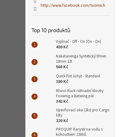
http://www.facebook.com/toomich
Top 10 produktů
Vypínač - Off - On (On - On)
420 Kč
Nakatanenga Syntetický třmen
10mm 12t
560 Kč
Quick Fist úchyt - Standard
380 Kč
Rhino-Rack náhradní klouby
Foxwing a Batwing pár
342 Kč
Upevňovací oka (2ks) pro Cargo
lišty
220 Kč
PROQUIP Kanystr na vodu s
kohoutkem 22litrů