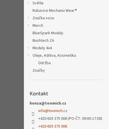
a
Světla
n
Rukavice Mechanix Wear®
e
Značka vozu
l
Merch
BlueSpark Moduly
Bushtech ZA
Modely 4x4
Oleje, Aditiva, Kosmetika
Údržba
Značky
Kontakt
honza@toomich.cz
info
@
toomich.cz
+420 603 375 006 (PO-ČT: 09:00-17:00)
+420 603 375 006