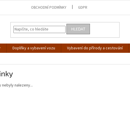
OBCHODNÍ PODMÍNKY
GDPR
HLEDAT
y
Doplňky a vybavení vozu
Vybavení do přírody a cestování
inky
 nebyly nalezeny...