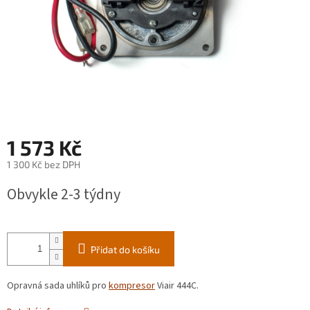
1 573 Kč
1 300 Kč bez DPH
Měrná
Obvykle 2-3 týdny
cena:
Přidat do košíku
Opravná sada uhlíků pro
kompresor
Viair 444C.