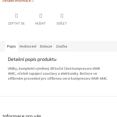
Detailní informace
ZEPTAT SE
HLÍDAT
SDÍLET
Popis
Hodnocení
Diskuze
Značka
Detailní popis produktu
Uhlíky, kompletní výměnný díl boční části kompresoru VIAIR
444C, včetně napájecí soustavy a elektroniky. Bočnice ve
stříbrném provedení pro stříbrnou verzi kompresoru VIAIR 444C.
Z
á
p
a
Informace pro vás