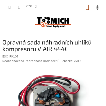
Přejít
NÁKUP
na
CZK
obsah
KOŠÍK
Opravná sada náhradních uhlíků
kompresoru VIAIR 444C
ESC_RK107
Průměrné
Neohodnoceno
Podrobnosti hodnocení
Značka:
VIAIR
hodnocení
produktu
je
0,0
z
5
hvězdiček.