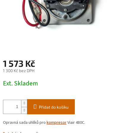
1 573 Kč
1 300 Kč bez DPH
Měrná
Ext. Skladem
cena:
Přidat do košíku
Opravná sada uhlíků pro
kompresor
Viair 480C.