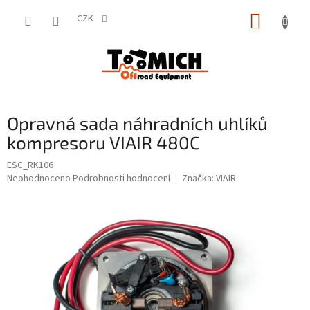
Přejít
NÁKUP
na
CZK
obsah
KOŠÍK
Opravná sada náhradních uhlíků
kompresoru VIAIR 480C
ESC_RK106
Průměrné
Neohodnoceno
Podrobnosti hodnocení
Značka:
VIAIR
hodnocení
produktu
je
0,0
z
5
hvězdiček.