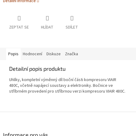
Detailní informace
ZEPTAT SE
HLÍDAT
SDÍLET
Popis
Hodnocení
Diskuze
Značka
Detailní popis produktu
Uhlíky, kompletní výměnný díl boční části kompresoru VIAIR
480C, včetně napájecí soustavy a elektroniky. Bočnice ve
stříbrném provedení pro stříbrnou verzi kompresoru VIAIR 480C.
Z
á
p
a
Informace pro vás