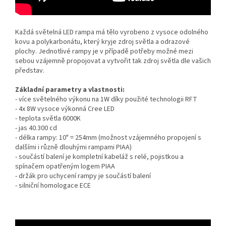
Každá světelná LED rampa má tělo vyrobeno z vysoce odolného
kovu a polykarbonátu, který kryje zdroj světla a odrazové
plochy. Jednotlivé rampy je v případě potřeby možné mezi
sebou vzájemně propojovat a vytvořit tak zdroj světla dle vašich
představ.
Základní parametry a vlastnosti:
- více světelného výkonu na 1W díky použité technologii RFT
- 4x 8W vysoce výkonná Cree LED
- teplota světla 6000K
- jas 40.300 cd
- délka rampy: 10" = 254mm (možnost vzájemného propojení s
dalšími i různě dlouhými rampami PIAA)
- součástí balení je kompletní kabeláž s relé, pojistkou a
spínačem opatřeným logem PIAA
- držák pro uchycení rampy je součástí balení
- silniční homologace ECE