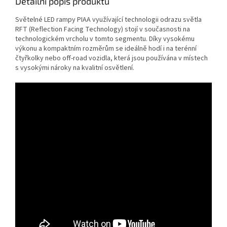
Detailní popis produktu
Světelné LED rampy PIAA využívající technologii odrazu světla
RFT (Reflection Facing Technology) stojí v současnosti na
technologickém vrcholu v tomto segmentu. Díky vysokému
výkonu a kompaktním rozměrům se ideálně hodí i na terénní
čtyřkolky nebo off-road vozidla, která jsou používána v místech
s vysokými nároky na kvalitní osvětlení.