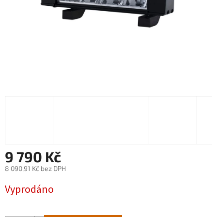
9 790 Kč
8 090,91 Kč bez DPH
Měrná
Vyprodáno
cena: