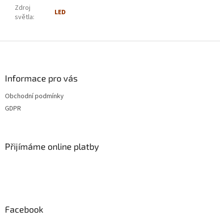
Zdroj
LED
světla
:
Z
á
p
a
Informace pro vás
t
Obchodní podmínky
í
GDPR
Přijímáme online platby
Facebook