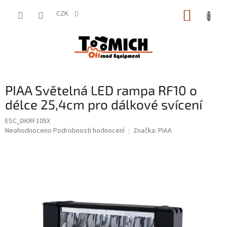
Přejít
NÁKUP
na
CZK
obsah
KOŠÍK
PIAA Světelná LED rampa RF10 o
délce 25,4cm pro dálkové svícení
ESC_DKRF105X
Průměrné
Neohodnoceno
Podrobnosti hodnocení
Značka:
PIAA
hodnocení
produktu
je
0,0
z
5
hvězdiček.