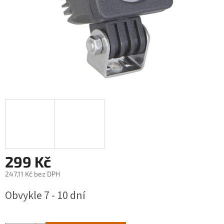
299 Kč
247,11 Kč bez DPH
Měrná
Obvykle 7 - 10 dní
cena: