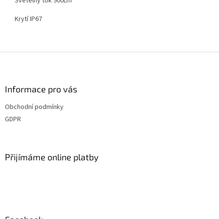
Světelný tok 900Lm
Krytí IP67
Z
á
p
a
Informace pro vás
t
Obchodní podmínky
í
GDPR
Přijímáme online platby