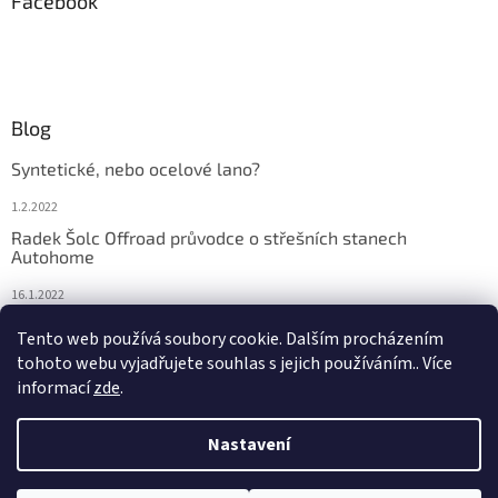
Facebook
Blog
Syntetické, nebo ocelové lano?
1.2.2022
Radek Šolc Offroad průvodce o střešních stanech
Autohome
16.1.2022
Náhradní díly pro navijáky WARN
Tento web používá soubory cookie. Dalším procházením
tohoto webu vyjadřujete souhlas s jejich používáním.. Více
4.2.2021
informací
zde
.
Nastavení
Vytvořil Shoptet