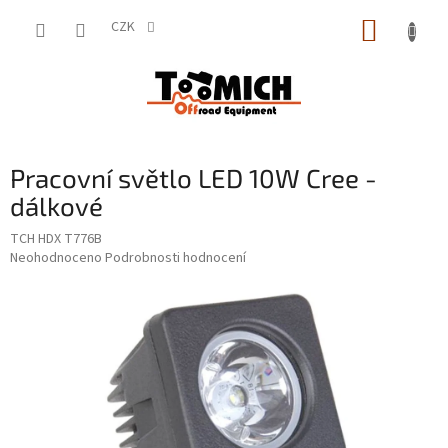
Přejít
NÁKUP
na
CZK
obsah
KOŠÍK
Pracovní světlo LED 10W Cree -
dálkové
TCH HDX T776B
Průměrné
Neohodnoceno
Podrobnosti hodnocení
hodnocení
produktu
je
0,0
z
5
hvězdiček.