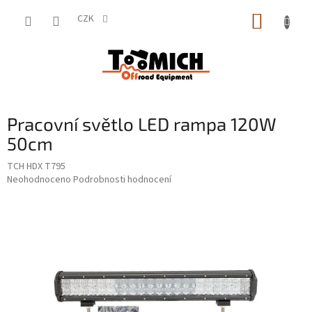
Přejít
NÁKUP
na
CZK
obsah
KOŠÍK
Pracovní světlo LED rampa 120W
50cm
TCH HDX T795
Průměrné
Neohodnoceno
Podrobnosti hodnocení
hodnocení
produktu
je
0,0
z
5
hvězdiček.