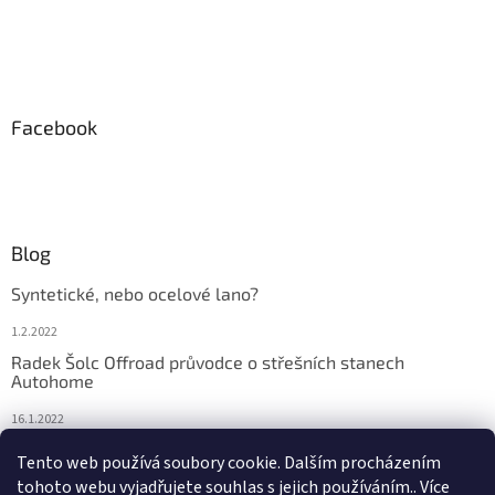
Facebook
Blog
Syntetické, nebo ocelové lano?
1.2.2022
Radek Šolc Offroad průvodce o střešních stanech
Autohome
16.1.2022
Náhradní díly pro navijáky WARN
Tento web používá soubory cookie. Dalším procházením
tohoto webu vyjadřujete souhlas s jejich používáním.. Více
4.2.2021