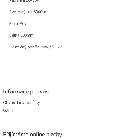
Napájení 10–30V
Světelný tok 6300Lm
Krytí IP67
Délka 500mm.
Skutečný odběr: 70W při 12V.
Z
á
p
a
Informace pro vás
t
Obchodní podmínky
í
GDPR
Přijímáme online platby