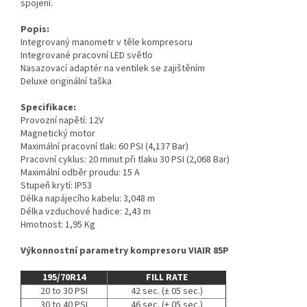
spojení.
Popis:
Integrovaný manometr v těle kompresoru
Integrované pracovní LED světlo
Nasazovací adaptér na ventilek se zajištěním
Deluxe originální taška
Specifikace:
Provozní napětí: 12V
Magnetický motor
Maximální pracovní tlak: 60 PSI (4,137 Bar)
Pracovní cyklus: 20 minut při tlaku 30 PSI (2,068 Bar)
Maximální odběr proudu: 15 A
Stupeň krytí: IP53
Délka napájecího kabelu: 3,048 m
Délka vzduchové hadice: 2,43 m
Hmotnost: 1,95 Kg
Výkonnostní parametry kompresoru VIAIR 85P
195/70R14
FILL RATE
20 to 30 PSI
42 sec. (± 05 sec.)
30 to 40 PSI
46 sec. (± 05 sec.)