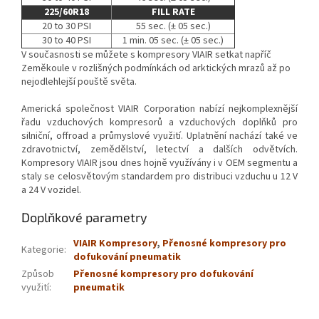
225/60R18
FILL RATE
20 to 30 PSI
55 sec. (± 05 sec.)
30 to 40 PSI
1 min. 05 sec. (± 05 sec.)
V současnosti se můžete s kompresory VIAIR setkat napříč
Zeměkoule v rozlišných podmínkách od arktických mrazů až po
nejodlehlejší pouště světa.
Americká společnost VIAIR Corporation nabízí nejkomplexnější
řadu vzduchových kompresorů a vzduchových doplňků pro
silniční, offroad a průmyslové využití. Uplatnění nachází také ve
zdravotnictví, zemědělství, letectví a dalších odvětvích.
Kompresory VIAIR jsou dnes hojně využívány i v OEM segmentu a
staly se celosvětovým standardem pro distribuci vzduchu u 12 V
a 24 V vozidel.
Doplňkové parametry
VIAIR Kompresory
,
Přenosné kompresory pro
Kategorie
:
dofukování pneumatik
Způsob
Přenosné kompresory pro dofukování
využití
:
pneumatik