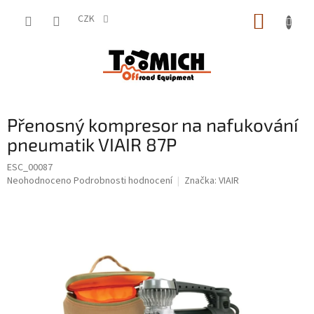
Přejít
NÁKUP
na
CZK
obsah
KOŠÍK
Přenosný kompresor na nafukování
pneumatik VIAIR 87P
ESC_00087
Průměrné
Neohodnoceno
Podrobnosti hodnocení
Značka:
VIAIR
hodnocení
produktu
je
0,0
z
5
hvězdiček.