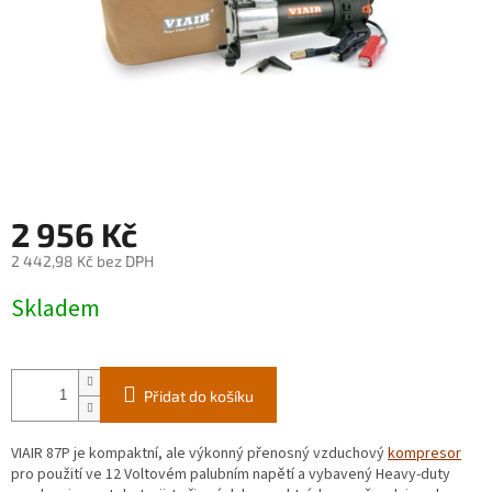
2 956 Kč
2 442,98 Kč bez DPH
Měrná
Skladem
cena:
Přidat do košíku
VIAIR 87P je kompaktní, ale výkonný přenosný vzduchový
kompresor
pro použití ve 12 Voltovém palubním napětí a vybavený Heavy-duty