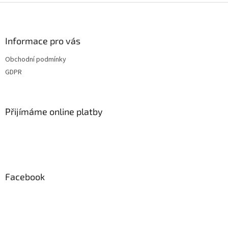
Z
á
p
a
Informace pro vás
t
Obchodní podmínky
í
GDPR
Přijímáme online platby
Facebook