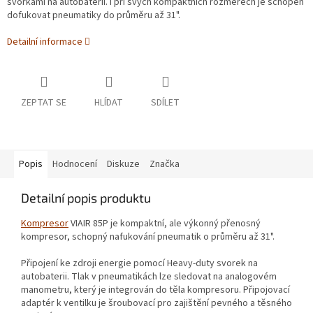
svorkami na autobaterii. I při svých kompaktních rozměrech je schopen
dofukovat pneumatiky do průměru až 31".
Detailní informace
ZEPTAT SE
HLÍDAT
SDÍLET
Popis
Hodnocení
Diskuze
Značka
Detailní popis produktu
Kompresor
VIAIR 85P je kompaktní, ale výkonný přenosný
kompresor, schopný nafukování pneumatik o průměru až 31".
Připojení ke zdroji energie pomocí Heavy-duty svorek na
autobaterii. Tlak v pneumatikách lze sledovat na analogovém
manometru, který je integrován do těla kompresoru. Připojovací
adaptér k ventilku je šroubovací pro zajištění pevného a těsného