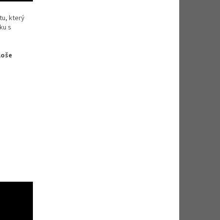
u, který
ku s
loše