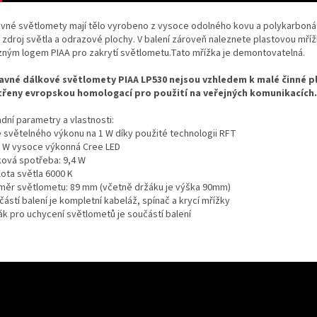
avné světlomety mají tělo vyrobeno z vysoce odolného kovu a polykarbonát
e zdroj světla a odrazové plochy. V balení zároveň naleznete plastovou mříž
zným logem PIAA pro zakrytí světlometu.Tato mřížka je demontovatelná.
avné dálkové světlomety PIAA LP530 nejsou vzhledem k malé činné p
řeny evropskou homologací pro použití na veřejných komunikacích.
dní parametry a vlastnosti:
ce světelného výkonu na 1 W díky použité technologii RFT
 3 W vysoce výkonná Cree LED
lková spotřeba: 9,4 W
lota světla 6000 K
ůměr světlometu: 89 mm (včetně držáku je výška 90mm)
částí balení je kompletní kabeláž, spínač a krycí mřížky
ák pro uchycení světlometů je součástí balení