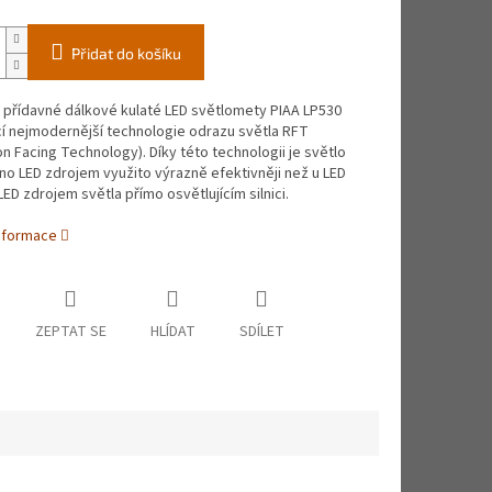
Přidat do košíku
 přídavné dálkové kulaté LED světlomety PIAA LP530
cí nejmodernější technologie odrazu světla RFT
on Facing Technology). Díky této technologii je světlo
o LED zdrojem využito výrazně efektivněji než u LED
LED zdrojem světla přímo osvětlujícím silnici.
informace
ZEPTAT SE
HLÍDAT
SDÍLET