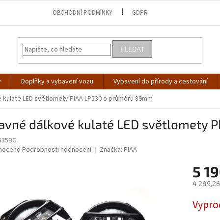
OBCHODNÍ PODMÍNKY
GDPR
HLEDAT
y
Doplňky a vybavení vozu
Vybavení do přírody a cestování
é kulaté LED světlomety PIAA LP530 o průměru 89mm
davné dálkové kulaté LED světlomety
535BG
né
noceno
Podrobnosti hodnocení
Značka:
PIAA
ní
5 19
u
4 289,26
Měrná
Vypro
cena:
ek.