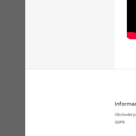
Z
á
p
a
t
Informac
í
Obchodní 
GDPR