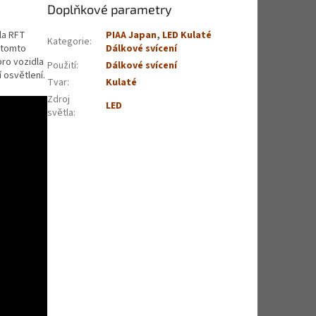
Doplňkové parametry
la RFT
PIAA Japan
,
LED Kulaté
Kategorie
:
v tomto
Dálkové svícení
pro vozidla
Použití
:
Dálkové svícení
 osvětlení.
Tvar
:
Kulaté
Zdroj
LED
světla
: