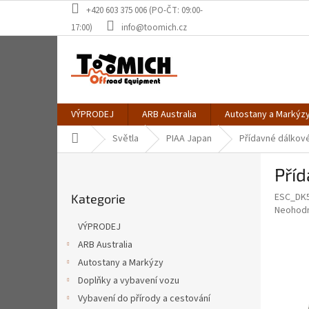
Přejít
+420 603 375 006 (PO-ČT: 09:00-
na
17:00)
info@toomich.cz
obsah
VÝPRODEJ
ARB Australia
Autostany a Markýz
Domů
Světla
PIAA Japan
Přídavné dálkov
P
Pří
o
Přeskočit
s
ESC_DK
Kategorie
kategorie
t
Průměr
Neohod
r
hodnoce
VÝPRODEJ
a
produkt
ARB Australia
je
n
0,0
Autostany a Markýzy
n
z
í
Doplňky a vybavení vozu
5
p
Vybavení do přírody a cestování
hvězdič