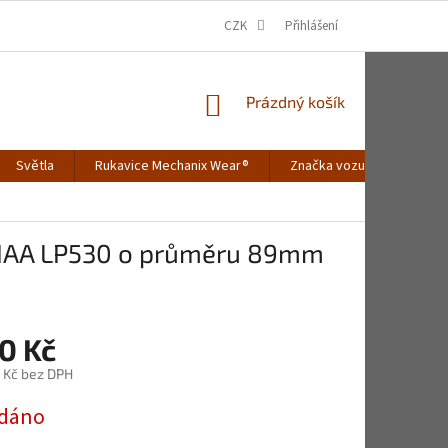
CZK
Přihlášení
NÁKUPNÍ
Prázdný košík
KOŠÍK
Světla
Rukavice Mechanix Wear®
Značka vozu
Merch
 PIAA LP530 o průměru 89mm
0 Kč
 Kč bez DPH
dáno