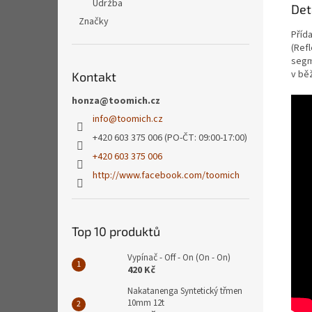
Údržba
Det
Značky
Příd
(Ref
segme
v bě
Kontakt
honza@toomich.cz
info
@
toomich.cz
+420 603 375 006 (PO-ČT: 09:00-17:00)
+420 603 375 006
http://www.facebook.com/toomich
Top 10 produktů
Vypínač - Off - On (On - On)
420 Kč
Nakatanenga Syntetický třmen
10mm 12t