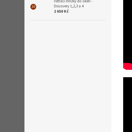
Větrací mřížky do oken -
Discovery 1,2,3 a 4
2 650 Kč