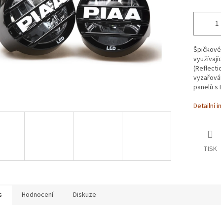
Špičkové
využívají
(Reflecti
vyzařován
panelů s 
Detailní 
TISK
s
Hodnocení
Diskuze