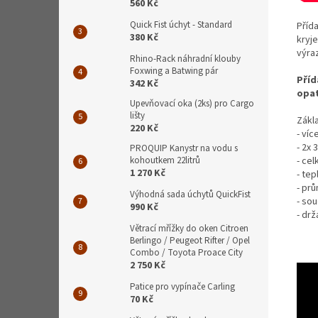
560 Kč
Quick Fist úchyt - Standard
Příd
380 Kč
kryj
výra
Rhino-Rack náhradní klouby
Foxwing a Batwing pár
Příd
342 Kč
opat
Upevňovací oka (2ks) pro Cargo
lišty
Zákla
220 Kč
- ví
- 2x
PROQUIP Kanystr na vodu s
- ce
kohoutkem 22litrů
1 270 Kč
- tep
- pr
Výhodná sada úchytů QuickFist
- sou
990 Kč
- drž
Větrací mřížky do oken Citroen
Berlingo / Peugeot Rifter / Opel
Combo / Toyota Proace City
2 750 Kč
Patice pro vypínače Carling
70 Kč