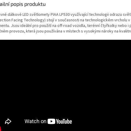
ailní popis produktu
avné dálkové LED světlomety PIAA LP530 využívající technologii odrazu svět
lection Facing Technology) stojí v současnosti na technologickém vrcholu 
ntu. Jsou ideální pro použití na off-road vozidla, terénní čtyřkolky nebo i 
žném provozu, která jsou používána v místech s vysokými nároky na kvalitní