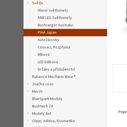
a
Světla
n
Hlavní světlomety
e
ARB LED Světlomety
l
Bushranger Australia
PIAA Japan
Autožárovky
Couvací, Rozptylná
Mlhová
LED Dálková
Držáky a příslušenství
Rukavice Mechanix Wear®
Značka vozu
Merch
BlueSpark Moduly
Bushtech ZA
Popi
Modely 4x4
Oleje, Aditiva, Kosmetika