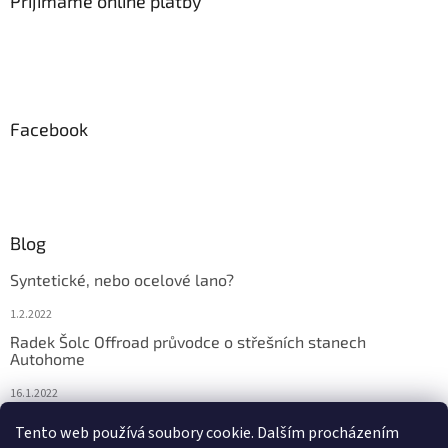
Přijímáme online platby
Facebook
Blog
Syntetické, nebo ocelové lano?
1.2.2022
Radek Šolc Offroad průvodce o střešních stanech
Autohome
16.1.2022
Náhradní díly pro navijáky WARN
Tento web používá soubory cookie. Dalším procházením