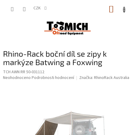
Přejít
NÁKUP
na
CZK
obsah
KOŠÍK
Rhino-Rack boční díl se zipy k
markýze Batwing a Foxwing
TCH AWN RR 50-031112
Průměrné
Neohodnoceno
Podrobnosti hodnocení
Značka:
RhinoRack Australia
hodnocení
produktu
je
0,0
z
5
hvězdiček.