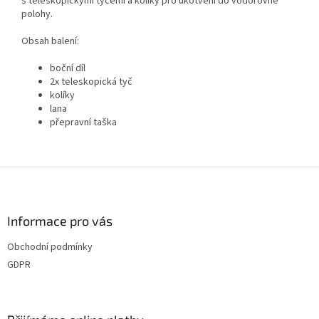
s teleskopickými tyčemi a kolíky pro ukotvení do vodorovné
polohy.
Obsah balení:
boční díl
2x teleskopická tyč
kolíky
lana
přepravní taška
Z
á
p
a
Informace pro vás
t
Obchodní podmínky
í
GDPR