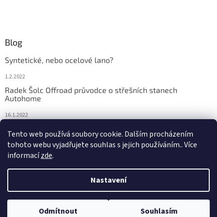
Blog
Syntetické, nebo ocelové lano?
1.2.2022
Radek Šolc Offroad průvodce o střešních stanech
Autohome
16.1.2022
Náhradní díly pro navijáky WARN
Tento web používá soubory cookie. Dalším procházením
tohoto webu vyjadřujete souhlas s jejich používáním.. Více
4.2.2021
informací
zde
.
Nastavení
Vytvořil Shoptet
Odmítnout
Souhlasím
Copyright 2026
TOOMICH 4x4 E-shop
. Všechna práva vyhrazena.