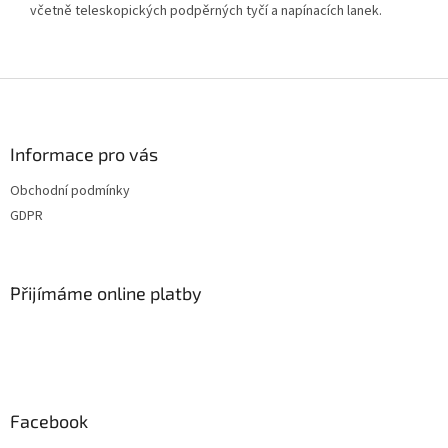
včetně teleskopických podpěrných tyčí a napínacích lanek.
Z
á
p
a
Informace pro vás
t
Obchodní podmínky
í
GDPR
Přijímáme online platby
Facebook