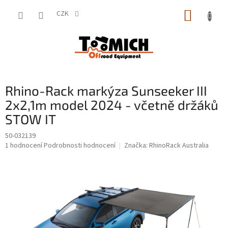
Přejít
NÁKUP
na
CZK
obsah
KOŠÍK
Rhino-Rack markýza Sunseeker III
2x2,1m model 2024 - včetně držáků
STOW IT
50-032139
Průměrné
1 hodnocení
Podrobnosti hodnocení
Značka:
RhinoRack Australia
hodnocení
produktu
je
5,0
z
5
hvězdiček.