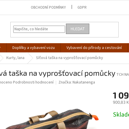
OBCHODNÍ PODMÍNKY
GDPR
HLEDAT
y
Doplňky a vybavení vozu
Vybavení do přírody a cestování
Kurty, lana
Síťová taška na vyprošťovací pomůcky
ová taška na vyprošťovací pomůcky
TCH N
né
noceno
Podrobnosti hodnocení
Značka:
Nakatanenga
ní
1 0
u
900,83 K
Měrná
Skla
cena:
ek.