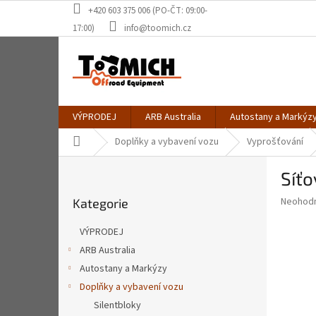
Přejít
+420 603 375 006 (PO-ČT: 09:00-
na
17:00)
info@toomich.cz
obsah
VÝPRODEJ
ARB Australia
Autostany a Markýz
Domů
Doplňky a vybavení vozu
Vyprošťování
P
Síť
o
Přeskočit
s
Průměr
Neohod
Kategorie
kategorie
t
hodnoce
r
produkt
VÝPRODEJ
a
je
ARB Australia
0,0
n
z
Autostany a Markýzy
n
5
í
Doplňky a vybavení vozu
hvězdič
p
Silentbloky