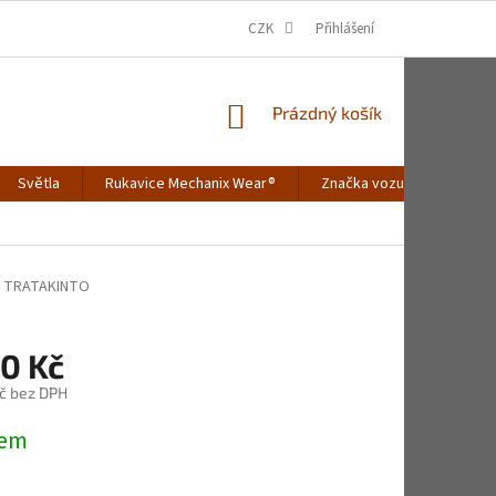
CZK
Přihlášení
NÁKUPNÍ
Prázdný košík
KOŠÍK
Světla
Rukavice Mechanix Wear®
Značka vozu
Merch
A TRATAKINTO
90 Kč
č bez DPH
dem