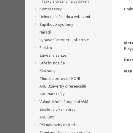
Tašky a brašny na vybavení
Prak
Kompresory
Uchycení nákladu a vybavení
Šuplíkové systémy
Nářadí
Vybavení interieru, přístroje
Mate
Elektro
Poly
Závěsná zařízení
Roz
Střešní nosiče
Klaksony
MADE
Tlumiče pérování KONI
ARB Uzávěrky diferenciálů
ARB Nárazníky
Volnoběžné náboje kol AVM
Zesílená víka náprav
ARB Linx
RSI nástavby na korbu
Zimní udržba - pluhy, sypače