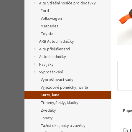
a
ARB Střešní nosiče pro dodávky
n
Ford
e
Volkswagen
l
Mercedes
Toyota
ARB Autochladničky
ARB příslušenství
Autochladničky
Navijáky
Vyprošťování
Vyproštovací sady
Výjezdové pomůcky, wafle
Kurty, lana
Třmeny,šekly, kladky
Zvedáky
Popi
Lopaty
Tažná oka, háky a závěsy
Det