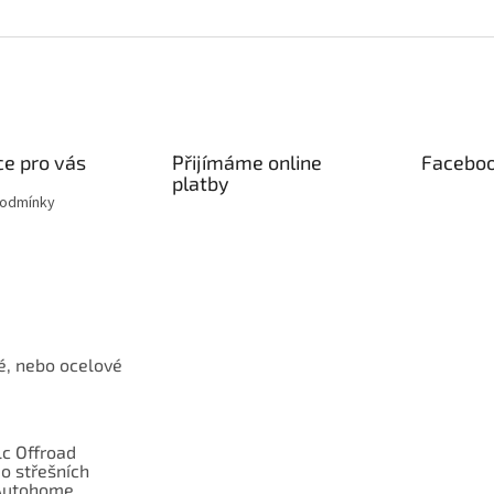
e pro vás
Přijímáme online
Facebo
platby
podmínky
é, nebo ocelové
c Offroad
o střešních
Autohome