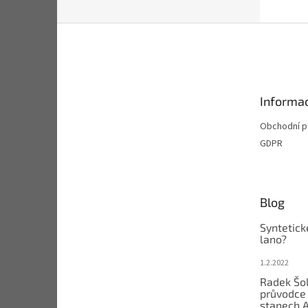
Z
á
p
a
t
Informac
í
Obchodní 
GDPR
Blog
Syntetick
lano?
1.2.2022
Radek Šol
průvodce 
stanech 