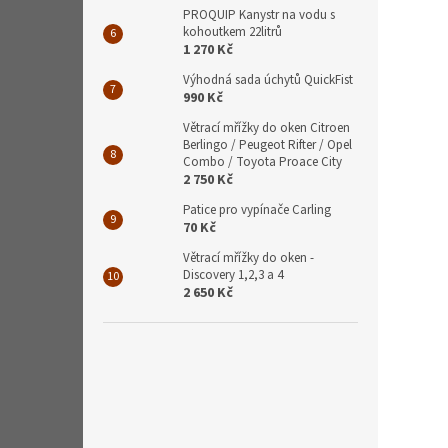
PROQUIP Kanystr na vodu s
kohoutkem 22litrů
1 270 Kč
Výhodná sada úchytů QuickFist
990 Kč
Větrací mřížky do oken Citroen
Berlingo / Peugeot Rifter / Opel
Combo / Toyota Proace City
2 750 Kč
Patice pro vypínače Carling
70 Kč
Větrací mřížky do oken -
Discovery 1,2,3 a 4
2 650 Kč