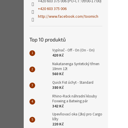
+420 603 375 006 (PO-ČT: 09:00-17:00)
+420 603 375 006
http://www.facebook.com/toomich
Top 10 produktů
Vypínač - Off - On (On - On)
420 Kč
Nakatanenga Syntetický třmen
10mm 12t
560 Kč
Quick Fist úchyt - Standard
380 Kč
Rhino-Rack náhradní klouby
Foxwing a Batwing pár
342 Kč
Upevňovací oka (2ks) pro Cargo
lišty
220 Kč