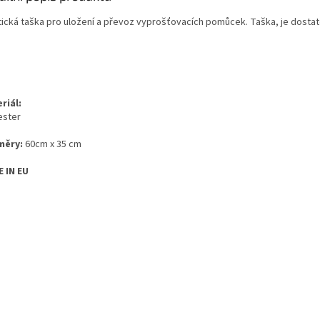
tická taška pro uložení a převoz vyprošťovacích pomůcek. Taška, je dostate
riál:
ester
měry:
60cm x 35 cm
 IN EU