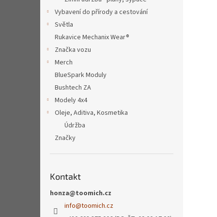
Vybavení do přírody a cestování
Světla
Rukavice Mechanix Wear®
Značka vozu
Merch
BlueSpark Moduly
Bushtech ZA
Modely 4x4
Oleje, Aditiva, Kosmetika
Údržba
Značky
Kontakt
honza@toomich.cz
info
@
toomich.cz