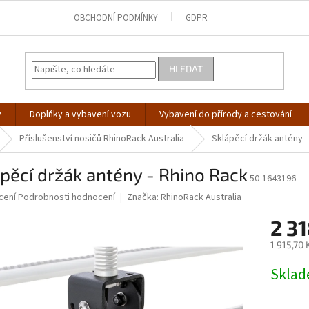
OBCHODNÍ PODMÍNKY
GDPR
HLEDAT
y
Doplňky a vybavení vozu
Vybavení do přírody a cestování
Příslušenství nosičů RhinoRack Australia
Sklápěcí držák antény -
pěcí držák antény - Rhino Rack
50-1643196
né
cení
Podrobnosti hodnocení
Značka:
RhinoRack Australia
ní
2 31
u
1 915,70
Měrná
Skla
cena:
ek.