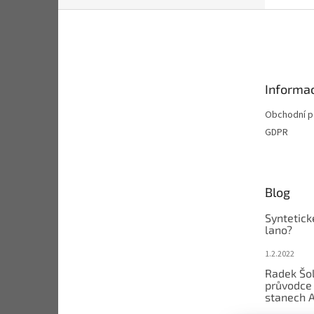
Z
á
p
a
t
Informac
í
Obchodní 
GDPR
Blog
Syntetick
lano?
1.2.2022
Radek Šol
průvodce 
stanech 