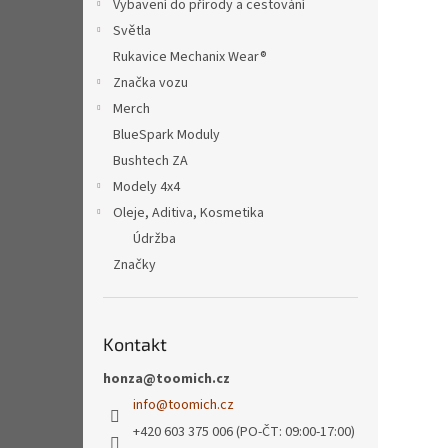
Vybavení do přírody a cestování
Světla
Rukavice Mechanix Wear®
Značka vozu
Merch
BlueSpark Moduly
Bushtech ZA
Modely 4x4
Oleje, Aditiva, Kosmetika
Údržba
Značky
Kontakt
honza@toomich.cz
info
@
toomich.cz
+420 603 375 006 (PO-ČT: 09:00-17:00)