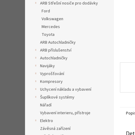
a
ARB Střešní nosiče pro dodávky
n
Ford
e
Volkswagen
l
Mercedes
Toyota
ARB Autochladničky
ARB příslušenství
Autochladničky
Navijáky
Vyprošťování
Kompresory
Uchycení nákladu a vybavení
Šuplíkové systémy
Nářadí
Vybavení interieru, přístroje
Popi
Elektro
Závěsná zařízení
Det