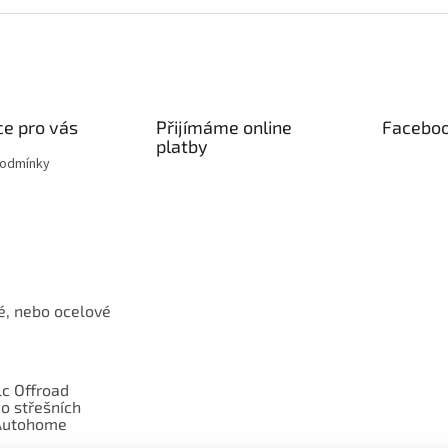
e pro vás
Přijímáme online
Facebo
platby
podmínky
é, nebo ocelové
c Offroad
o střešních
Autohome