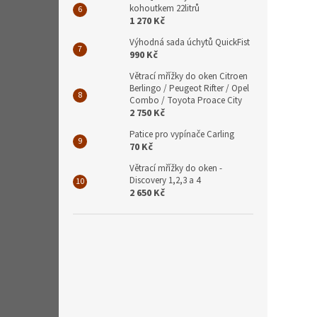
kohoutkem 22litrů
1 270 Kč
Výhodná sada úchytů QuickFist
990 Kč
Větrací mřížky do oken Citroen
Berlingo / Peugeot Rifter / Opel
Combo / Toyota Proace City
2 750 Kč
Patice pro vypínače Carling
70 Kč
Větrací mřížky do oken -
Discovery 1,2,3 a 4
2 650 Kč