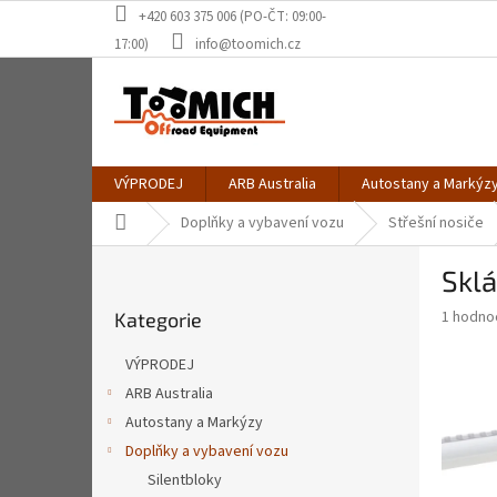
Přejít
+420 603 375 006 (PO-ČT: 09:00-
na
17:00)
info@toomich.cz
obsah
VÝPRODEJ
ARB Australia
Autostany a Markýz
Domů
Doplňky a vybavení vozu
Střešní nosiče
P
Sklá
o
Přeskočit
s
Průměr
1 hodno
Kategorie
kategorie
t
hodnoce
r
produkt
VÝPRODEJ
a
je
ARB Australia
5,0
n
z
Autostany a Markýzy
n
5
í
Doplňky a vybavení vozu
hvězdič
p
Silentbloky