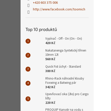
+420 603 375 006
http://www.facebook.com/toomich
Top 10 produktů
Vypínač - Off - On (On - On)
420 Kč
Nakatanenga Syntetický třmen
10mm 12t
560 Kč
Quick Fist úchyt - Standard
380 Kč
Rhino-Rack náhradní klouby
Foxwing a Batwing pár
342 Kč
Upevňovací oka (2ks) pro Cargo
lišty
220 Kč
PROQUIP Kanystr na vodu s