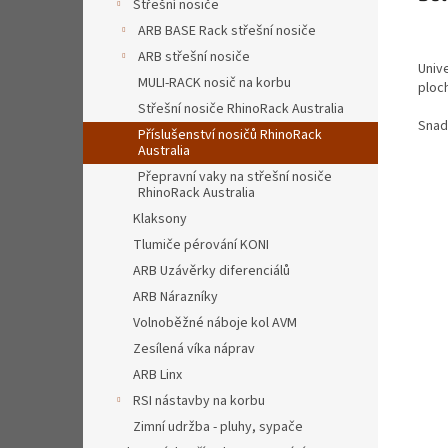
Střešní nosiče
ARB BASE Rack střešní nosiče
ARB střešní nosiče
Unive
MULI-RACK nosič na korbu
ploc
Střešní nosiče RhinoRack Australia
Snad
Příslušenství nosičů RhinoRack
Australia
Přepravní vaky na střešní nosiče
RhinoRack Australia
Klaksony
Tlumiče pérování KONI
ARB Uzávěrky diferenciálů
ARB Nárazníky
Volnoběžné náboje kol AVM
Zesílená víka náprav
ARB Linx
RSI nástavby na korbu
Zimní udržba - pluhy, sypače