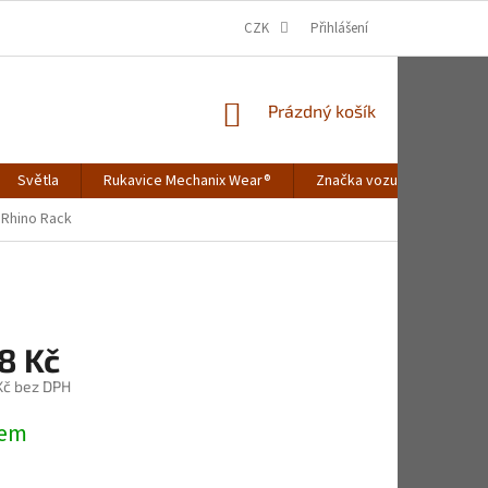
CZK
Přihlášení
NÁKUPNÍ
Prázdný košík
KOŠÍK
Světla
Rukavice Mechanix Wear®
Značka vozu
Merch
 Rhino Rack
8 Kč
 Kč bez DPH
dem