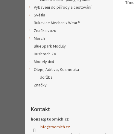
Třme
Vybavení do přírody a cestování
Světla
Rukavice Mechanix Wear®
Značka vozu
Merch
BlueSpark Moduly
Bushtech ZA
Modely 4x4
Oleje, Aditiva, Kosmetika
Údržba
Značky
Kontakt
honza@toomich.cz
info
@
toomich.cz