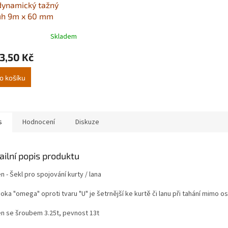
dynamický tažný
uh 9m x 60 mm
st 8 t
Skladem
3,50 Kč
o košíku
s
Hodnocení
Diskuze
ailní popis produktu
 - Šekl pro spojování kurty / lana
oka "omega" oproti tvaru "U" je šetrnější ke kurtě či lanu při tahání mimo os
n se šroubem 3.25t, pevnost 13t