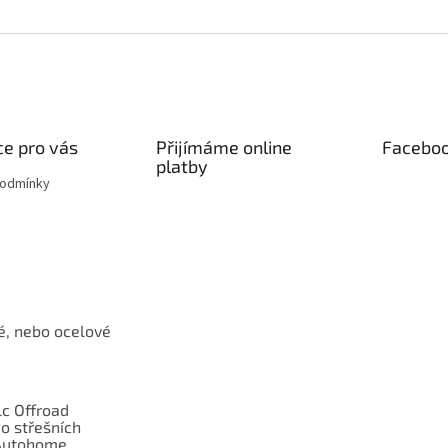
e pro vás
Přijímáme online
Facebo
platby
podmínky
é, nebo ocelové
c Offroad
o střešních
Autohome