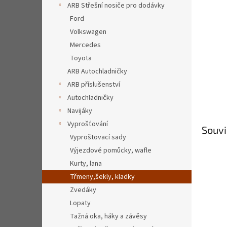
a
ARB Střešní nosiče pro dodávky
n
Ford
e
Volkswagen
l
Mercedes
Toyota
ARB Autochladničky
ARB příslušenství
Autochladničky
Navijáky
Vyprošťování
Souvi
Vyproštovací sady
Výjezdové pomůcky, wafle
Kurty, lana
Třmeny,šekly, kladky
Zvedáky
Lopaty
Tažná oka, háky a závěsy