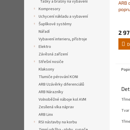
Tašky a brašny na vybavení
ARB 
Kompresory
popr
pevno
Uchycení nákladu a vybavení
Šuplíkové systémy
Nářadí
2 97
Vybavení interieru, přístroje
D
Elektro
Závěsná zařízení
Střešní nosiče
Klaksony
Popi
Tlumiče pérování KONI
ARB Uzávěrky diferenciálů
Det
ARB Nárazníky
Třmen
Volnoběžné náboje kol AVM
Zesílená víka náprav
Tvar 
ARB Linx
Třme
RSI nástavby na korbu
Zimní udržba - pluhy, sypače