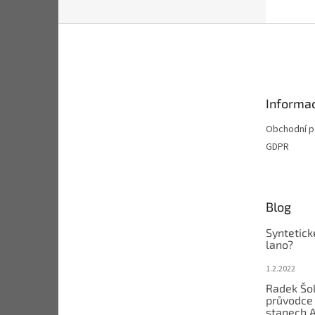
Z
á
p
a
t
Informac
í
Obchodní 
GDPR
Blog
Syntetick
lano?
1.2.2022
Radek Šol
průvodce 
stanech 