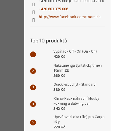
+420 603 375 006 (PO-ČT: 09:00-17:00)
+420 603 375 006
http://www.facebook.com/toomich
Top 10 produktů
Vypínač - Off - On (On - On)
420 Kč
Nakatanenga Syntetický třmen
10mm 12t
560 Kč
Quick Fist úchyt - Standard
380 Kč
Rhino-Rack náhradní klouby
Foxwing a Batwing pár
342 Kč
Upevňovací oka (2ks) pro Cargo
lišty
220 Kč