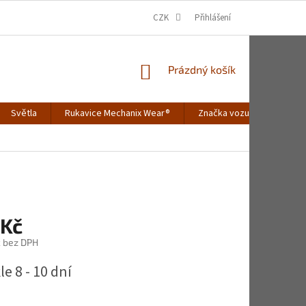
CZK
Přihlášení
NÁKUPNÍ
Prázdný košík
KOŠÍK
Světla
Rukavice Mechanix Wear®
Značka vozu
Merch
 Kč
č bez DPH
e 8 - 10 dní