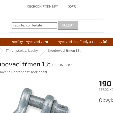
OBCHODNÍ PODMÍNKY
GDPR
HLEDAT
y
Doplňky a vybavení vozu
Vybavení do přírody a cestování
Třmeny,šekly, kladky
Šroubovací třmen 13t
bovací třmen 13t
TCH 10-330073
né
noceno
Podrobnosti hodnocení
ní
190
u
157,02 K
Měrná
Obvykl
cena:
ek.