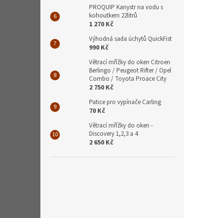
PROQUIP Kanystr na vodu s
kohoutkem 22litrů
1 270 Kč
Výhodná sada úchytů QuickFist
990 Kč
Větrací mřížky do oken Citroen
Berlingo / Peugeot Rifter / Opel
Combo / Toyota Proace City
2 750 Kč
Patice pro vypínače Carling
70 Kč
Větrací mřížky do oken -
Discovery 1,2,3 a 4
2 650 Kč