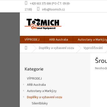
Přejít
+420 603 375 006 (PO-ČT: 09:00-
na
17:00)
info@toomich.cz
obsah
VÝPRODEJ
ARB Australia
Autostany a Markýz
Domů
Doplňky a vybavení vozu
Vyprošťování
P
Šrou
o
Přeskočit
s
Průměr
Neohod
Kategorie
kategorie
t
hodnoce
r
produkt
VÝPRODEJ
a
je
ARB Australia
0,0
n
z
Autostany a Markýzy
n
5
í
Doplňky a vybavení vozu
hvězdič
p
Silentbloky