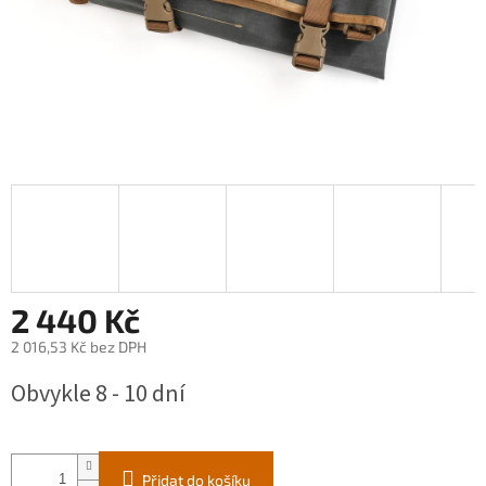
2 440 Kč
2 016,53 Kč bez DPH
Měrná
Obvykle 8 - 10 dní
cena:
Přidat do košíku