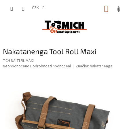
Přejít
NÁKUP
na
CZK
obsah
KOŠÍK
Nakatanenga Tool Roll Maxi
TCH NA TLRL-MAXI
Průměrné
Neohodnoceno
Podrobnosti hodnocení
Značka:
Nakatanenga
hodnocení
produktu
je
0,0
z
5
hvězdiček.