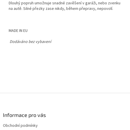
Dlouhý popruh umožnuje snadné zavěšení v garáži, nebo zvenku
na autě. Silné přezky zase nikdy, během přepravy, nepovolí.
MADE IN EU
Dodáváno bez vybavení
Z
á
p
a
Informace pro vás
t
Obchodní podmínky
í