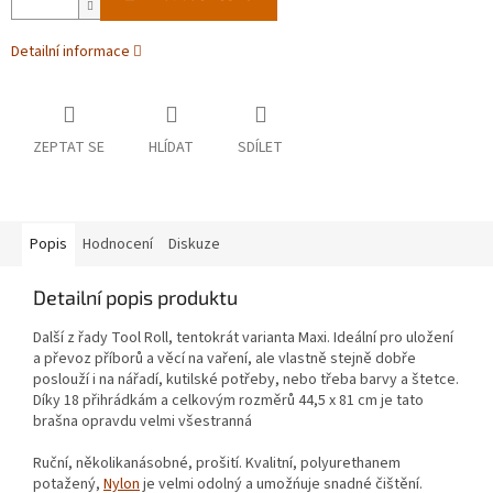
Detailní informace
ZEPTAT SE
HLÍDAT
SDÍLET
Popis
Hodnocení
Diskuze
Detailní popis produktu
Další z řady Tool Roll, tentokrát varianta Maxi. Ideální pro uložení
a převoz příborů a věcí na vaření, ale vlastně stejně dobře
poslouží i na nářadí, kutilské potřeby, nebo třeba barvy a štetce.
Díky 18 přihrádkám a celkovým rozměrů 44,5 x 81 cm je tato
brašna opravdu velmi všestranná
Ruční, několikanásobné, prošití. Kvalitní, polyurethanem
potažený,
Nylon
je velmi odolný a umožńuje snadné čištění.