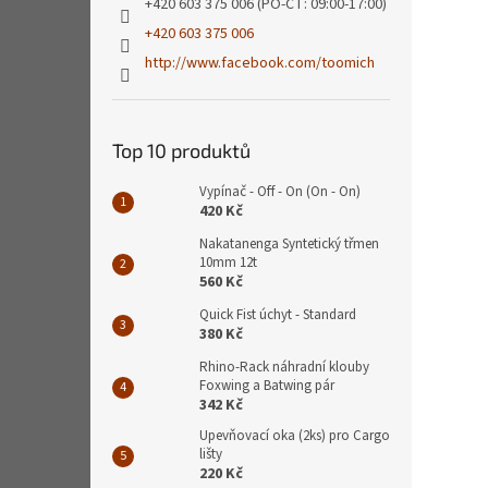
+420 603 375 006 (PO-ČT: 09:00-17:00)
+420 603 375 006
http://www.facebook.com/toomich
Top 10 produktů
Vypínač - Off - On (On - On)
420 Kč
Nakatanenga Syntetický třmen
10mm 12t
560 Kč
Quick Fist úchyt - Standard
380 Kč
Rhino-Rack náhradní klouby
Foxwing a Batwing pár
342 Kč
Upevňovací oka (2ks) pro Cargo
lišty
220 Kč