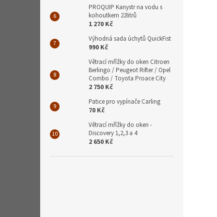
PROQUIP Kanystr na vodu s
kohoutkem 22litrů
1 270 Kč
Výhodná sada úchytů QuickFist
990 Kč
Větrací mřížky do oken Citroen
Berlingo / Peugeot Rifter / Opel
Combo / Toyota Proace City
2 750 Kč
Patice pro vypínače Carling
70 Kč
Větrací mřížky do oken -
Discovery 1,2,3 a 4
2 650 Kč