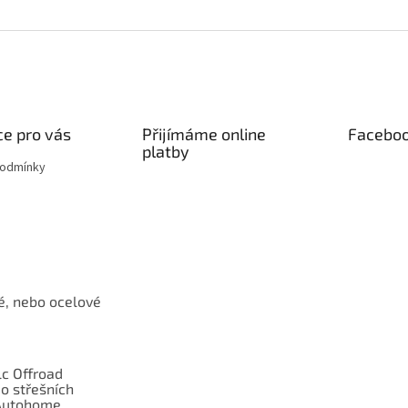
e pro vás
Přijímáme online
Facebo
platby
podmínky
é, nebo ocelové
c Offroad
o střešních
Autohome