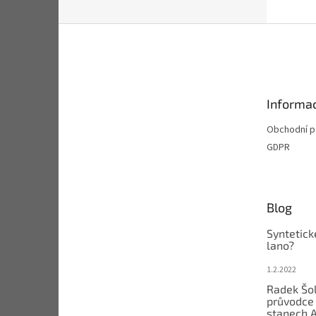
Z
á
p
a
t
Informac
í
Obchodní 
GDPR
Blog
Syntetick
lano?
1.2.2022
Radek Šol
průvodce 
stanech 