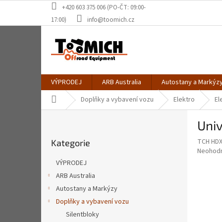
Přejít
+420 603 375 006 (PO-ČT: 09:00-
na
17:00)
info@toomich.cz
obsah
VÝPRODEJ
ARB Australia
Autostany a Markýz
Domů
Doplňky a vybavení vozu
Elektro
El
P
Univ
o
Přeskočit
s
TCH HDX
Kategorie
kategorie
t
Průměr
Neohod
r
hodnoce
VÝPRODEJ
a
produkt
ARB Australia
je
n
0,0
Autostany a Markýzy
n
z
í
Doplňky a vybavení vozu
5
p
Silentbloky
hvězdič