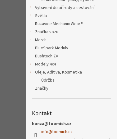
Vybavení do přírody a cestování
Světla
Rukavice Mechanix Wear®
Značka vozu
Merch
BlueSpark Moduly
Bushtech ZA
Modely 4x4
Oleje, Aditiva, Kosmetika
Údržba
Značky
Kontakt
honza@toomich.cz
info
@
toomich.cz