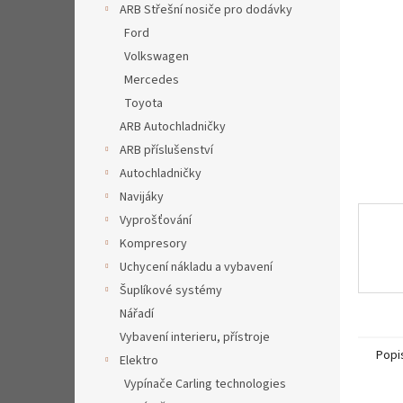
a
ARB Střešní nosiče pro dodávky
n
Ford
e
Volkswagen
l
Mercedes
Toyota
ARB Autochladničky
ARB příslušenství
Autochladničky
Navijáky
Vyprošťování
Kompresory
Uchycení nákladu a vybavení
Šuplíkové systémy
Nářadí
Vybavení interieru, přístroje
Popi
Elektro
Vypínače Carling technologies