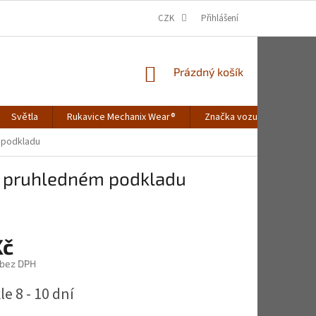
CZK
Přihlášení
NÁKUPNÍ
Prázdný košík
KOŠÍK
Světla
Rukavice Mechanix Wear®
Značka vozu
Merch
m podkladu
 na pruhledném podkladu
Kč
 bez DPH
e 8 - 10 dní