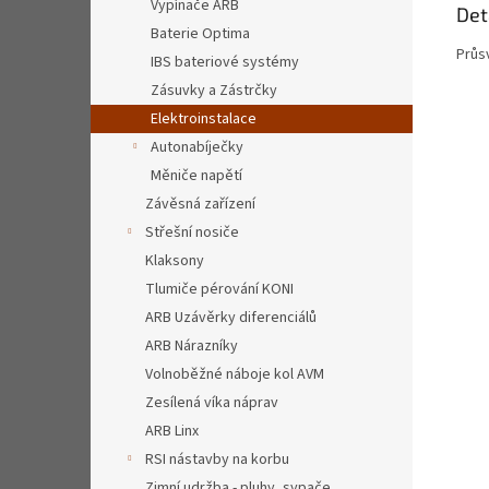
Vypínače ARB
Det
Baterie Optima
Průs
IBS bateriové systémy
Zásuvky a Zástrčky
Elektroinstalace
Autonabíječky
Měniče napětí
Závěsná zařízení
Střešní nosiče
Klaksony
Tlumiče pérování KONI
ARB Uzávěrky diferenciálů
ARB Nárazníky
Volnoběžné náboje kol AVM
Zesílená víka náprav
ARB Linx
RSI nástavby na korbu
Zimní udržba - pluhy, sypače