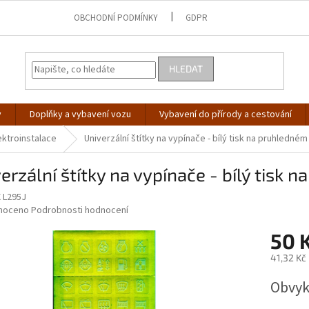
OBCHODNÍ PODMÍNKY
GDPR
HLEDAT
y
Doplňky a vybavení vozu
Vybavení do přírody a cestování
ektroinstalace
Univerzální štítky na vypínače - bílý tisk na pruhledné
erzální štítky na vypínače - bílý tisk
 L295J
né
noceno
Podrobnosti hodnocení
ní
50 
u
41,32 Kč
Měrná
Obvykl
cena:
ek.