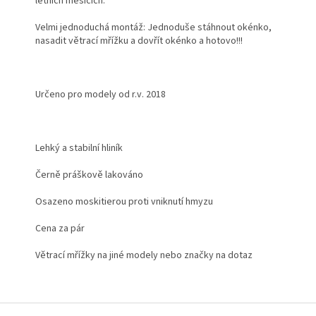
letních měsících.
Velmi jednoduchá montáž: Jednoduše stáhnout okénko,
nasadit větrací mřížku a dovřít okénko a hotovo!!!
Určeno pro modely od r.v. 2018
Lehký a stabilní hliník
Černě práškově lakováno
Osazeno moskitierou proti vniknutí hmyzu
Cena za pár
Větrací mřížky na jiné modely nebo značky na dotaz
Z