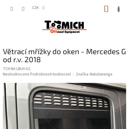
Přejít
NÁKUP
na
CZK
obsah
KOŠÍK
Větrací mřížky do oken - Mercedes G
od r.v. 2018
TCH NA LBLH-G2
Průměrné
Neohodnoceno
Podrobnosti hodnocení
Značka:
Nakatanenga
hodnocení
produktu
je
0,0
z
5
hvězdiček.