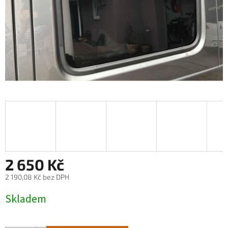
2 650 Kč
2 190,08 Kč bez DPH
Měrná
Skladem
cena: