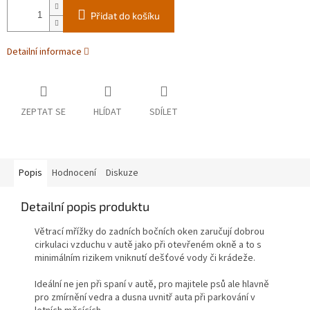
Přidat do košíku
Detailní informace
ZEPTAT SE
HLÍDAT
SDÍLET
Popis
Hodnocení
Diskuze
Detailní popis produktu
Větrací mřížky do zadních bočních oken zaručují dobrou
cirkulaci vzduchu v autě jako při otevřeném okně a to s
minimálním rizikem vniknutí dešťové vody či krádeže.
Ideální ne jen při spaní v autě, pro majitele psů ale hlavně
pro zmírnění vedra a dusna uvnitř auta při parkování v