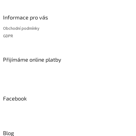
á
p
a
Informace pro vás
t
Obchodní podmínky
í
GDPR
Přijímáme online platby
Facebook
Blog