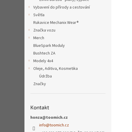
Vybavení do přírody a cestování
Světla
Rukavice Mechanix Wear®
Značka vozu
Merch
BlueSpark Moduly
Bushtech ZA
Modely 4x4
Oleje, Aditiva, Kosmetika
Údržba
Značky
Kontakt
honza@toomich.cz
info
@
toomich.cz