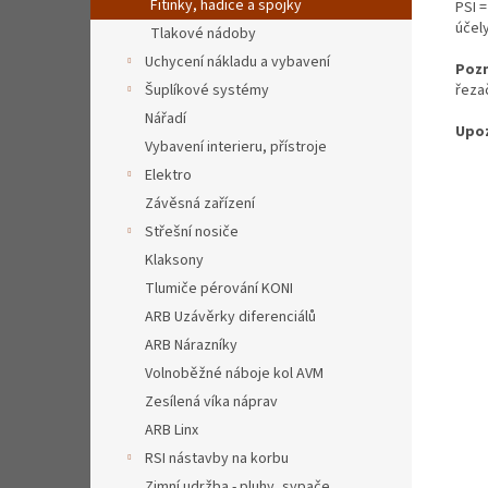
Fitinky, hadice a spojky
PSI =
účely
Tlakové nádoby
Uchycení nákladu a vybavení
Poz
Šuplíkové systémy
řeza
Nářadí
Upoz
Vybavení interieru, přístroje
Elektro
Závěsná zařízení
Střešní nosiče
Klaksony
Tlumiče pérování KONI
ARB Uzávěrky diferenciálů
ARB Nárazníky
Volnoběžné náboje kol AVM
Zesílená víka náprav
ARB Linx
RSI nástavby na korbu
Zimní udržba - pluhy, sypače