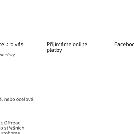
e pro vás
Přijímáme online
Facebo
platby
podmínky
é, nebo ocelové
c Offroad
o střešních
Autohome