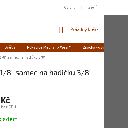
CZK
Přihlášení
NÁKUPNÍ
Prázdný košík
KOŠÍK
Světla
Rukavice Mechanix Wear®
Značka vozu
Merch
u 1/8" samec na hadičku 3/8"
u 1/8" samec na hadičku 3/8"
 Kč
č bez DPH
Skladem