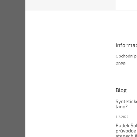
Z
á
p
a
t
Informac
í
Obchodní 
GDPR
Blog
Syntetick
lano?
1.2.2022
Radek Šol
průvodce 
stanech 