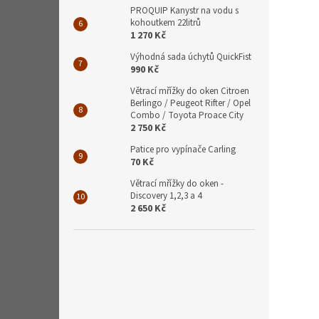
PROQUIP Kanystr na vodu s
kohoutkem 22litrů
1 270 Kč
Výhodná sada úchytů QuickFist
990 Kč
Větrací mřížky do oken Citroen
Berlingo / Peugeot Rifter / Opel
Combo / Toyota Proace City
2 750 Kč
Patice pro vypínače Carling
70 Kč
Větrací mřížky do oken -
Discovery 1,2,3 a 4
2 650 Kč