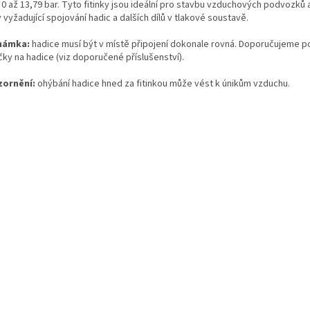
 0 až 13,79 bar. Tyto fitinky jsou ideální pro stavbu vzduchových podvozků a
 vyžadující spojování hadic a dalších dílů v tlakové soustavě.
námka:
hadice musí být v místě připojení dokonale rovná. Doporučujeme po
čky na hadice (viz doporučené příslušenství).
ornění:
ohýbání hadice hned za fitinkou může vést k únikům vzduchu.