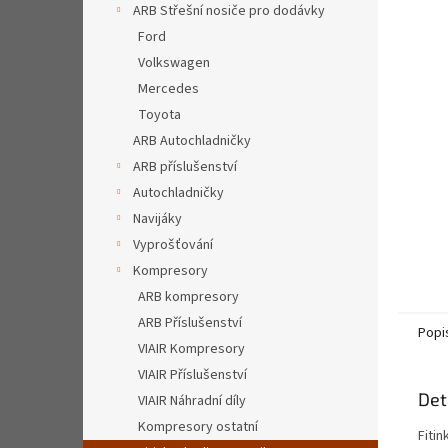
a
ARB Střešní nosiče pro dodávky
n
Ford
e
Volkswagen
l
Mercedes
Toyota
ARB Autochladničky
ARB příslušenství
Autochladničky
Navijáky
Vyprošťování
Kompresory
ARB kompresory
ARB Příslušenství
Popi
VIAIR Kompresory
VIAIR Příslušenství
Det
VIAIR Náhradní díly
Kompresory ostatní
Fitin