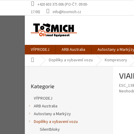
Přejít
+420 603 375 006 (PO-ČT: 09:00-
na
17:00)
info@toomich.cz
obsah
VÝPRODEJ
ARB Australia
Autostany a Markýz
Domů
Doplňky a vybavení vozu
Kompresory
P
VIAI
o
Přeskočit
s
ESC_13
Kategorie
kategorie
t
Průměr
Neohod
r
hodnoce
VÝPRODEJ
a
produkt
ARB Australia
je
n
0,0
Autostany a Markýzy
n
z
í
Doplňky a vybavení vozu
5
p
Silentbloky
hvězdič