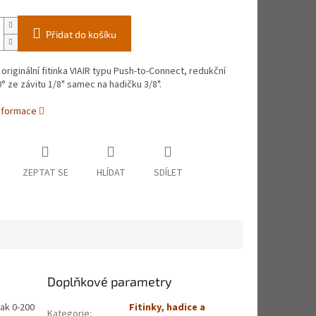
Přidat do košíku
originální fitinka VIAIR typu Push-to-Connect, redukční
° ze závitu 1/8" samec na hadičku 3/8".
informace
ZEPTAT SE
HLÍDAT
SDÍLET
Doplňkové parametry
lak 0-200
Fitinky, hadice a
Kategorie
: