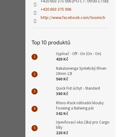
+420 603 375 006 (PO-ČT: 09:00-17:00)
+420 603 375 006
http://www.facebook.com/toomich
Top 10 produktů
Vypínač - Off - On (On - On)
420 Kč
Nakatanenga Syntetický třmen
10mm 12t
560 Kč
Quick Fist úchyt - Standard
380 Kč
Rhino-Rack náhradní klouby
Foxwing a Batwing pár
342 Kč
Upevňovací oka (2ks) pro Cargo
lišty
220 Kč