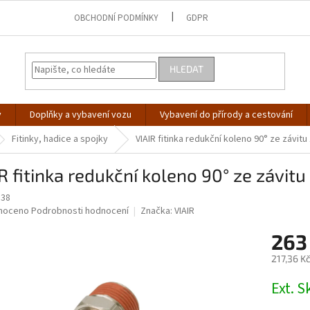
OBCHODNÍ PODMÍNKY
GDPR
HLEDAT
y
Doplňky a vybavení vozu
Vybavení do přírody a cestování
Fitinky, hadice a spojky
VIAIR fitinka redukční koleno 90° ze závit
R fitinka redukční koleno 90° ze závit
838
né
noceno
Podrobnosti hodnocení
Značka:
VIAIR
ní
263
u
217,36 K
Měrná
Ext. 
cena:
ek.